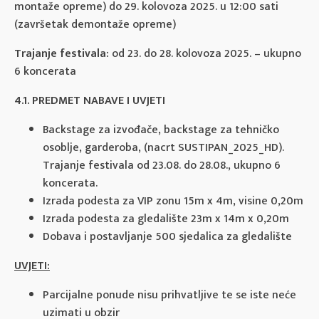
montaže opreme) do 29. kolovoza 2025. u 12:00 sati
(završetak demontaže opreme)
Trajanje festivala:
od 23. do 28. kolovoza 2025. – ukupno
6 koncerata
4.1. PREDMET NABAVE I UVJETI
Backstage za izvođače, backstage za tehničko
osoblje, garderoba, (nacrt SUSTIPAN_2025_HD).
Trajanje festivala od 23.08. do 28.08., ukupno 6
koncerata.
Izrada podesta za VIP zonu 15m x 4m, visine 0,20m
Izrada podesta za gledalište 23m x 14m x 0,20m
Dobava i postavljanje 500 sjedalica za gledalište
UVJETI:
Parcijalne ponude nisu prihvatljive te se iste neće
uzimati u obzir