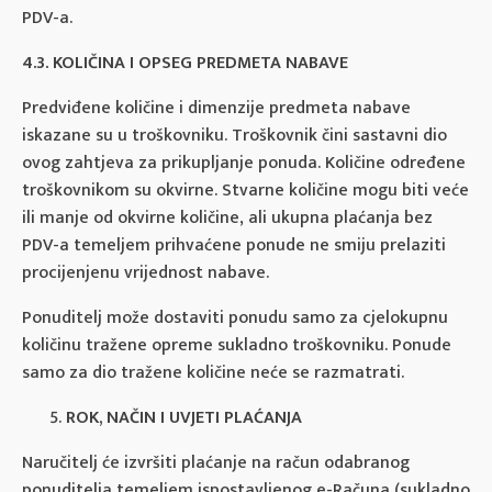
PDV-a.
4.3. KOLIČINA I OPSEG PREDMETA NABAVE
Predviđene količine i dimenzije predmeta nabave
iskazane su u troškovniku. Troškovnik čini sastavni dio
ovog zahtjeva za prikupljanje ponuda. Količine određene
troškovnikom su okvirne. Stvarne količine mogu biti veće
ili manje od okvirne količine, ali ukupna plaćanja bez
PDV-a temeljem prihvaćene ponude ne smiju prelaziti
procijenjenu vrijednost nabave.
Ponuditelj može dostaviti ponudu samo za cjelokupnu
količinu tražene opreme sukladno troškovniku. Ponude
samo za dio tražene količine neće se razmatrati.
ROK, NAČIN I UVJETI PLAĆANJA
Naručitelj će izvršiti plaćanje na račun odabranog
ponuditelja temeljem ispostavljenog e-Računa (sukladno