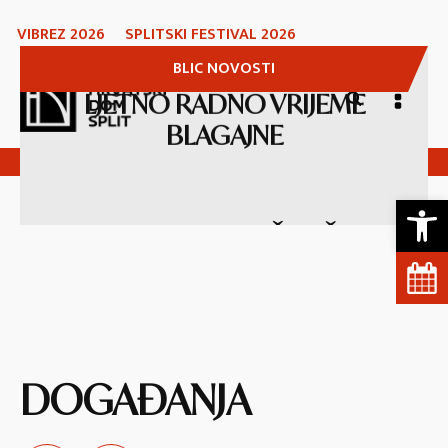
VIBREZ 2026
SPLITSKI FESTIVAL 2026
BLIC NOVOSTI
LJETNO RADNO VRIJEME
Split International Music Competition
BLAGAJNE
Open 
GLAZBENI ISTRAŽIVAČI U
KONCERTNOM LABORATORIJU
DOGAĐANJA