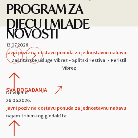
PROGRAM ZA
DJECU I MLADE
NOVOSTI
13.07.2026.
Javni poziv na dostavu ponuda za jednostavnu nabavu
Zaštitarske usluge Vibrez - Splitski Festival - Peristil
Vibrez
SVA DOGAĐANJA
Izdvojeno
26.06.2026.
Javni poziv na dostavu ponuda za jednostavnu nabavu
najam tribinskog gledališta