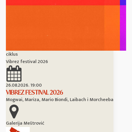
ciklus
cik
Vibrez festival 2026
Vi
26.08.2026. 19:00
26
VIBREZ FESTIVAL 2026
M
Mogwai, Mariza, Mario Biondi, Laibach i Morcheeba
Vi
Galerija Meštrović
Ga
40