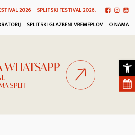
ESTIVAL 2026
SPLITSKI FESTIVAL 2026.
ORATORIJ
SPLITSKI GLAZBENI VREMEPLOV
O NAMA
Open 
NA WHATSAPP
AL
A SPLIT