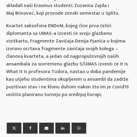
skladali naši Erasmus studenti; Zuzanna Zajda i
Maj Brinovec, koji provode zimski semestar u Splitu.
Kvartet saksofona ENDeM, kojeg čine prva četiri
diplomanta sa UMAS-a izvesti će svoju glazbenu
vizitkartu, Fragmente Zavičaja Denija Pjanića u kojima
izvrsno ocrtava fragmente zavičaja svojih kolega –
članova kvarteta, a jedan od najpropulzivnijih naših
ansambala za suvremenu glazbu S/UMAS izvesti će It Is
What It Is profesora Tudora, nastao u doba pandemije
kao utjehu studentima okupljenim u ansambl da zadrže
pozitivan stav i ne klonu duhom nakon što im je Covid19
uništio planiranu turneju po srednjoj Europi.