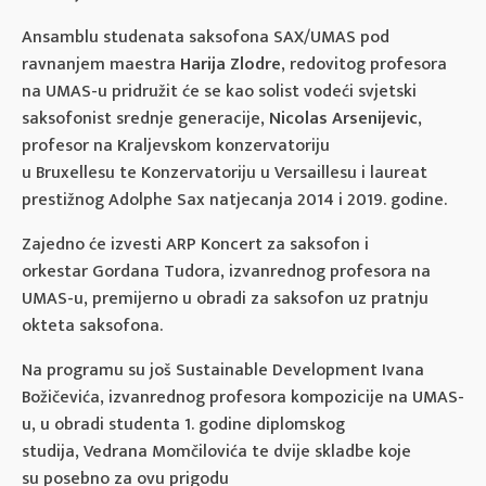
Ansamblu studenata saksofona SAX/UMAS pod
ravnanjem maestra
Harija
Zlodre
, redovitog profesora
na UMAS-u pridružit će se kao solist vodeći svjetski
saksofonist srednje generacije,
Nicolas
Arsenijevic
,
profesor na Kraljevskom konzervatoriju
u Bruxellesu te Konzervatoriju u Versaillesu i laureat
prestižnog Adolphe Sax natjecanja 2014 i 2019. godine.
Zajedno će izvesti ARP Koncert za saksofon i
orkestar Gordana Tudora, izvanrednog profesora na
UMAS-u, premijerno u obradi za saksofon uz pratnju
okteta saksofona.
Na programu su još Sustainable Development Ivana
Božičevića, izvanrednog profesora kompozicije na UMAS-
u, u obradi studenta 1. godine diplomskog
studija, Vedrana Momčilovića te dvije skladbe koje
su posebno za ovu prigodu