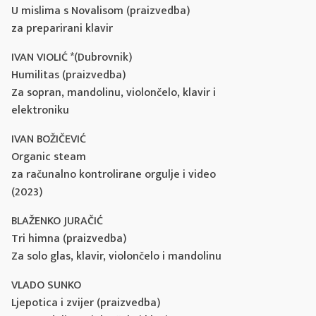
U mislima s Novalisom (praizvedba)
za preparirani klavir
IVAN VIOLIĆ *(Dubrovnik)
Humilitas (praizvedba)
Za sopran, mandolinu, violončelo, klavir i
elektroniku
IVAN BOŽIČEVIĆ
Organic steam
za računalno kontrolirane orgulje i video
(2023)
BLAŽENKO JURAČIĆ
Tri himna (praizvedba)
Za solo glas, klavir, violončelo i mandolinu
VLADO SUNKO
Ljepotica i zvijer (praizvedba)