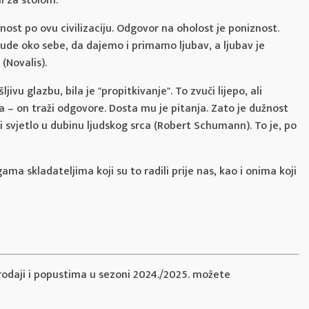
i za stolom."
nost po ovu civilizaciju. Odgovor na oholost je poniznost.
de oko sebe, da dajemo i primamo ljubav, a ljubav je
(Novalis).
ivu glazbu, bila je "propitkivanje". To zvuči lijepo, ali
nja – on traži odgovore. Dosta mu je pitanja. Zato je dužnost
ti svjetlo u dubinu ljudskog srca (Robert Schumann). To je, po
 skladateljima koji su to radili prije nas, kao i onima koji
rodaji i popustima u sezoni 2024./2025. možete