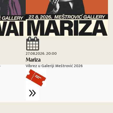
27.08.2026. 20:00
28
Mariza
Ma
6
Vibrez u Galeriji Meštrović 2026
Vi