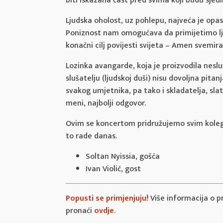
biti iskazana čast pred svima koji budu sjedil
Ljudska oholost, uz pohlepu, najveća je opas
Poniznost nam omogućava da primijetimo lju
konačni cilj povijesti svijeta – Amen svemira 
Lozinka avangarde, koja je proizvodila neslušlj
slušatelju (ljudskoj duši) nisu dovoljna pita
svakog umjetnika, pa tako i skladatelja, sla
meni, najbolji odgovor.
Ovim se koncertom pridružujemo svim kolegama
to rade danas.
Soltan Nyissia, gošća
Ivan Violić, gost
Popusti se primjenjuju!
Više informacija o p
pronaći
ovdje
.