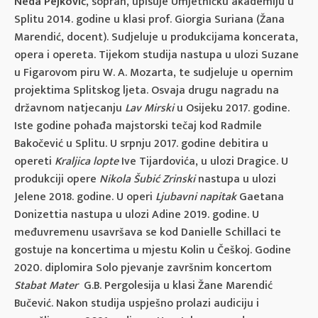
Neda Pejković
, sopran, upisuje Umjetničku akademiju u
Splitu 2014. godine u klasi prof. Giorgia Suriana (Žana
Marendić, docent). Sudjeluje u produkcijama koncerata,
opera i opereta. Tijekom studija nastupa u ulozi Suzane
u Figarovom piru W. A. Mozarta, te sudjeluje u opernim
projektima Splitskog ljeta. Osvaja drugu nagradu na
državnom natjecanju
Lav Mirski
u Osijeku 2017. godine.
Iste godine pohađa majstorski tečaj kod Radmile
Bakočević u Splitu. U srpnju 2017. godine debitira u
opereti
Kraljica lopte
Ive Tijardovića, u ulozi Dragice. U
produkciji opere
Nikola Šubić Zrinski
nastupa u ulozi
Jelene 2018. godine. U operi
Ljubavni napitak
Gaetana
Donizettia nastupa u ulozi Adine 2019. godine. U
međuvremenu usavršava se kod Danielle Schillaci te
gostuje na koncertima u mjestu Kolin u Češkoj. Godine
2020. diplomira Solo pjevanje završnim koncertom
Stabat Mater
G.B. Pergolesija u klasi Žane Marendić
Bučević. Nakon studija uspješno prolazi audiciju i