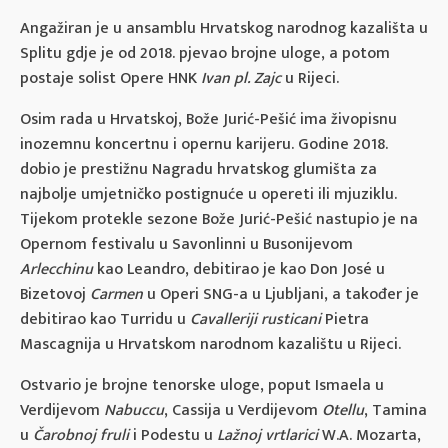
Angažiran je u ansamblu Hrvatskog narodnog kazališta u
Splitu gdje je od 2018. pjevao brojne uloge, a potom
postaje solist Opere HNK
Ivan pl. Zajc
u Rijeci.
Osim rada u Hrvatskoj, Bože Jurić-Pešić ima živopisnu
inozemnu koncertnu i opernu karijeru. Godine 2018.
dobio je prestižnu Nagradu hrvatskog glumišta za
najbolje umjetničko postignuće u opereti ili mjuziklu.
Tijekom protekle sezone Bože Jurić-Pešić nastupio je na
Opernom festivalu u Savonlinni u Busonijevom
Arlecchinu
kao Leandro, debitirao je kao Don José u
Bizetovoj
Carmen
u Operi SNG-a u Ljubljani, a također je
debitirao kao Turridu u
Cavalleriji rusticani
Pietra
Mascagnija u Hrvatskom narodnom kazalištu u Rijeci.
Ostvario je brojne tenorske uloge, poput Ismaela u
Verdijevom
Nabuccu
, Cassija u Verdijevom
Otellu
, Tamina
u
Čarobnoj fruli
i Podestu u
Lažnoj vrtlarici
W.A. Mozarta,