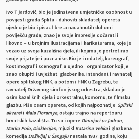
Ivo Tijardović, bio je jedinstvena umjetnička osobnost u
povijesti grada Splita -
duhoviti skladatelj opereta
ujedno je bio i pisac libreta nadahnutih duhom i
poviješću grada; znao je svoje impresije dočarati i
likovno – u brojnim ilustracijama i karikaturama, koje je
vezao uz svoja kazališna djela, ili kojima je portretirao
svoje prijatelje i poznanike. Bio je i redatelj, koreograf,
kostimograf i scenograf, a ujedno i organizator koji je
znao okupiti i uvježbati glazbenike. Intendant i ravnatelj
opere splitskog HNK, a potom i HNK u Zagrebu, te
ravnatelj Državnog simfonijskog orkestra, skladao je
osim kazališnih djela i orkestralnu, komornu, te filmsku
glazbu. Piše osam opereta, od kojih najpoznatije,
Spli'ski
akvarel
i
Mala Floramye
, ostaju trajno na repertoaru
hrvatskih kazališta. Tu su i opere
Dimnjaci uz Jadran
,
Marko Polo
,
Dioklecijan
, mjuzikl
Katarina Velika
i glazbena
komedija
Doživljaj u Šangaju
nastala 1937. godine, koju