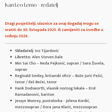
Ivan Leo Lemo – redatelj
Dragi posjetitelji, ulaznice za ovaj događaj mogu se
vratiti do 30. listopada 2025. ili zamijeniti za izvedbe u
svibnju 2026.
Skladatelj:
Ivo Tijardović
Libretto:
Alen Steven Dale
Min Sai Cho – Neda Pejković, sopran / Sara Žuvela,
sopran
Reginald Smiley, britanski oficir – Bože Jurić Pešić,
tenor / Ileš Bečei, tenor
Hank Dodsworth, vlasnik noćnog lokala – Erol
Ramadanović, bariton
Jessye Monrey, pustolovka - Jelena Kordić,
mezzosopran / Dora Jana Klarić, mezzosopran