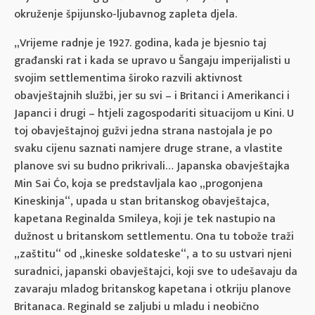
okruženje špijunsko-ljubavnog zapleta djela.
„Vrijeme radnje je 1927. godina, kada je bjesnio taj
građanski rat i kada se upravo u Šangaju imperijalisti u
svojim settlementima široko razvili aktivnost
obavještajnih službi, jer su svi – i Britanci i Amerikanci i
Japanci i drugi – htjeli zagospodariti situacijom u Kini. U
toj obavještajnoj gužvi jedna strana nastojala je po
svaku cijenu saznati namjere druge strane, a vlastite
planove svi su budno prikrivali… Japanska obavještajka
Min Sai Ćo, koja se predstavljala kao „progonjena
Kineskinja“, upada u stan britanskog obavještajca,
kapetana Reginalda Smileya, koji je tek nastupio na
dužnost u britanskom settlementu. Ona tu tobože traži
„zaštitu“ od „kineske soldateske“, a to su ustvari njeni
suradnici, japanski obavještajci, koji sve to udešavaju da
zavaraju mladog britanskog kapetana i otkriju planove
Britanaca. Reginald se zaljubi u mladu i neobično