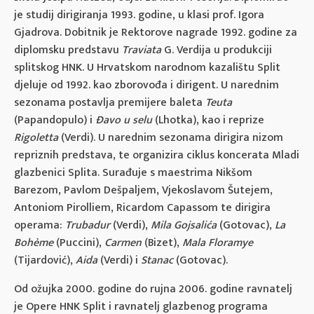
je studij dirigiranja 1993. godine, u klasi prof. Igora
Gjadrova. Dobitnik je Rektorove nagrade 1992. godine za
diplomsku predstavu
Traviata
G. Verdija u produkciji
splitskog HNK. U Hrvatskom narodnom kazalištu Split
djeluje od 1992. kao zborovođa i dirigent. U narednim
sezonama postavlja premijere baleta
Teuta
(Papandopulo) i
Đavo u selu
(Lhotka), kao i reprize
Rigoletta
(Verdi). U narednim sezonama dirigira nizom
repriznih predstava, te organizira ciklus koncerata Mladi
glazbenici Splita. Surađuje s maestrima Nikšom
Barezom, Pavlom Dešpaljem, Vjekoslavom Šutejem,
Antoniom Pirolliem, Ricardom Capassom te dirigira
operama:
Trubadur
(Verdi),
Mila Gojsalića
(Gotovac),
La
Bohème
(Puccini),
Carmen
(Bizet),
Mala Floramye
(Tijardović),
Aida
(Verdi) i
Stanac
(Gotovac).
Od ožujka 2000. godine do rujna 2006. godine ravnatelj
je Opere HNK Split i ravnatelj glazbenog programa