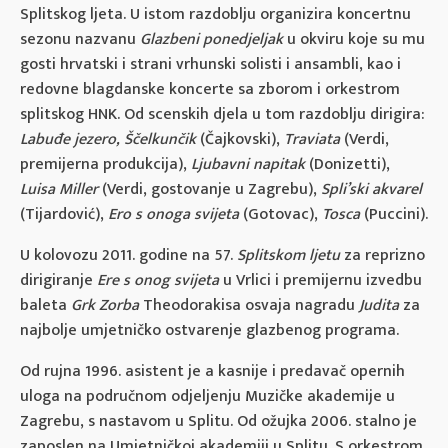
Splitskog ljeta. U istom razdoblju organizira koncertnu
sezonu nazvanu
Glazbeni ponedjeljak
u okviru koje su mu
gosti hrvatski i strani vrhunski solisti i ansambli, kao i
redovne blagdanske koncerte sa zborom i orkestrom
splitskog HNK. Od scenskih djela u tom razdoblju dirigira:
Labuđe jezero, Ščelkunčik
(Čajkovski),
Traviata
(Verdi,
premijerna produkcija),
Ljubavni napitak
(Donizetti),
Luisa Miller
(Verdi, gostovanje u Zagrebu),
Spli’ski akvarel
(Tijardović),
Ero s onoga svijeta
(Gotovac),
Tosca
(Puccini).
U kolovozu 2011. godine na 57.
Splitskom ljetu
za reprizno
dirigiranje
Ere s onog svijeta
u Vrlici i premijernu izvedbu
baleta
Grk Zorba
Theodorakisa osvaja nagradu
Judita
za
najbolje umjetničko ostvarenje glazbenog programa.
Od rujna 1996. asistent je a kasnije i predavač opernih
uloga na područnom odjeljenju Muzičke akademije u
Zagrebu, s nastavom u Splitu. Od ožujka 2006. stalno je
zaposlen na Umjetničkoj akademiji u Splitu. S orkestrom,