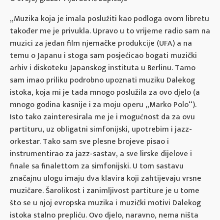
„Muzika koja je imala poslužiti kao podloga ovom libretu
također me je privukla. Upravo u to vrijeme radio sam na
muzici za jedan film njemačke produkcije (UFA) a na
temu o Japanu i stoga sam posjećicao bogati muzički
arhiv i diskoteku Japanskog instituta u Berlinu. Tamo
sam imao priliku podrobno upoznati muziku Dalekog
istoka, koja mi je tada mnogo poslužila za ovo djelo (a
mnogo godina kasnije i za moju operu „Marko Polo“).
Isto tako zainteresirala me je i mogućnost da za ovu
partituru, uz obligatni simfonijski, upotrebim i jazz-
orkestar. Tako sam sve plesne brojeve pisao i
instrumentirao za jazz-sastav, a sve lirske dijelove i
finale sa finalettom za simfonijski. U tom sastavu
značajnu ulogu imaju dva klavira koji zahtijevaju vrsne
muzičare. Šarolikost i zanimljivost partiture je u tome
što se u njoj evropska muzika i muzički motivi Dalekog
istoka stalno prepliću. Ovo djelo, naravno, nema ništa