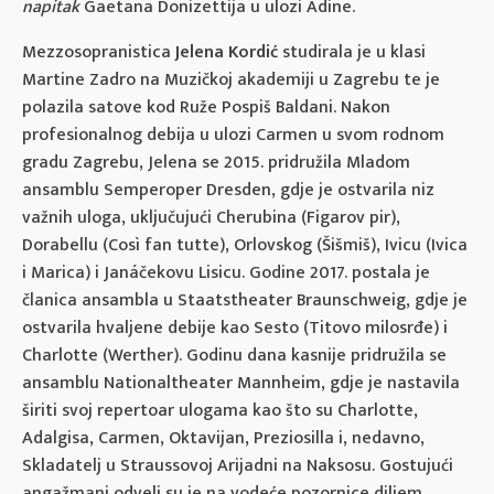
napitak
Gaetana Donizettija u ulozi Adine.
Mezzosopranistica
Jelena Kordić
studirala je u klasi
Martine Zadro na Muzičkoj akademiji u Zagrebu te je
polazila satove kod Ruže Pospiš Baldani. Nakon
profesionalnog debija u ulozi Carmen u svom rodnom
gradu Zagrebu, Jelena se 2015. pridružila Mladom
ansamblu Semperoper Dresden, gdje je ostvarila niz
važnih uloga, uključujući Cherubina (Figarov pir),
Dorabellu (Così fan tutte), Orlovskog (Šišmiš), Ivicu (Ivica
i Marica) i Janáčekovu Lisicu. Godine 2017. postala je
članica ansambla u Staatstheater Braunschweig, gdje je
ostvarila hvaljene debije kao Sesto (Titovo milosrđe) i
Charlotte (Werther). Godinu dana kasnije pridružila se
ansamblu Nationaltheater Mannheim, gdje je nastavila
širiti svoj repertoar ulogama kao što su Charlotte,
Adalgisa, Carmen, Oktavijan, Preziosilla i, nedavno,
Skladatelj u Straussovoj Arijadni na Naksosu. Gostujući
angažmani odveli su je na vodeće pozornice diljem