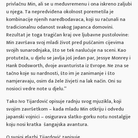
privlačnu Min, ali se u međuvremenu i ona iskreno zaljubi
u njega. Ta nepredviđena okolnost poremetila je
kombinacije njenih naredbodavaca, koji su računali na
tradicionalnu odanost svakog Japanca domovini.
Rezultat je toga tragičan kraj ove ljubavne pustolovine:
Min završava svoj mladi život pred puščanim cijevima
svojih sunarodnjaka, što se tek naslućuje na sceni. Kao
protuteža, u djelu se javlja još jedan par, Jessye Monrey i
Hank Dodsworth, dvoje avanturista iz Evrope. Ne zna se
tačno koje su nardnosti, što im je zanimanje i što
namjeravaju, osim da žele živjeti na lak način. Oni su
nosioci vedre note u djelu.“
Tako Ivo Tijardović opisuje radnju svog mjuzikla, koji
svojim završetkom – kada mladu Min otkriju i odvedu
japanski vojnici – osigurava slatko-gorku notu nostalgije
koju nosi kratka šangajska avantura.
O svojoj glazbi Tijardović zapisuje