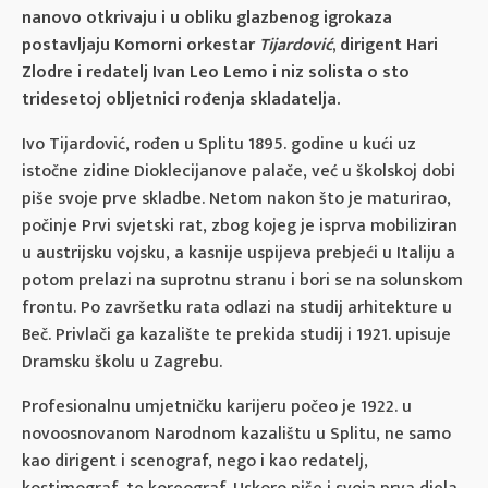
nanovo otkrivaju i u obliku glazbenog igrokaza
postavljaju Komorni orkestar
Tijardović
, dirigent Hari
Zlodre i redatelj Ivan Leo Lemo i niz solista o sto
tridesetoj obljetnici rođenja skladatelja.
Ivo Tijardović, rođen u Splitu 1895. godine u kući uz
istočne zidine Dioklecijanove palače, već u školskoj dobi
piše svoje prve skladbe. Netom nakon što je maturirao,
počinje Prvi svjetski rat, zbog kojeg je isprva mobiliziran
u austrijsku vojsku, a kasnije uspijeva prebjeći u Italiju a
potom prelazi na suprotnu stranu i bori se na solunskom
frontu. Po završetku rata odlazi na studij arhitekture u
Beč. Privlači ga kazalište te prekida studij i 1921. upisuje
Dramsku školu u Zagrebu.
Profesionalnu umjetničku karijeru počeo je 1922. u
novoosnovanom Narodnom kazalištu u Splitu, ne samo
kao dirigent i scenograf, nego i kao redatelj,