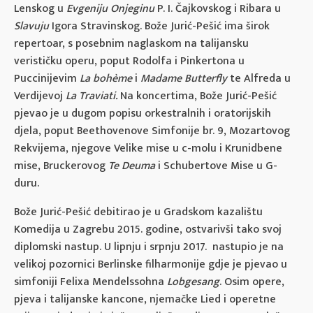
Lenskog u
Evgeniju Onjeginu
P. I. Čajkovskog i Ribara u
Slavuju
Igora Stravinskog. Bože Jurić-Pešić ima širok
repertoar, s posebnim naglaskom na talijansku
verističku operu, poput Rodolfa i Pinkertona u
Puccinijevim
La bohème
i
Madame Butterfly
te Alfreda u
Verdijevoj
La Traviati.
Na koncertima, Bože Jurić-Pešić
pjevao je u dugom popisu orkestralnih i oratorijskih
djela, poput Beethovenove Simfonije br. 9, Mozartovog
Rekvijema, njegove Velike mise u c-molu i Krunidbene
mise, Bruckerovog
Te Deuma
i Schubertove Mise u G-
duru.
Bože Jurić-Pešić debitirao je u Gradskom kazalištu
Komedija u Zagrebu 2015. godine, ostvarivši tako svoj
diplomski nastup. U lipnju i srpnju 2017. nastupio je na
velikoj pozornici Berlinske filharmonije gdje je pjevao u
simfoniji Felixa Mendelssohna
Lobgesang
. Osim opere,
pjeva i talijanske kancone, njemačke Lied i operetne