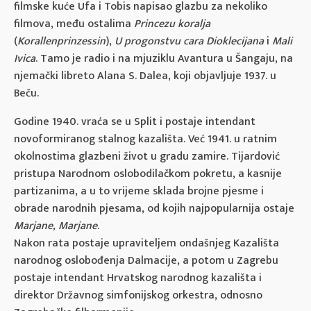
filmske kuće Ufa i Tobis napisao glazbu za nekoliko
filmova, među ostalima
Princezu koralja
(
Korallenprinzessin
),
U progonstvu cara Dioklecijana
i
Mali
Ivica
. Tamo je radio i na mjuziklu Avantura u Šangaju, na
njemački libreto Alana S. Dalea, koji objavljuje 1937. u
Beču.
Godine 1940. vraća se u Split i postaje intendant
novoformiranog stalnog kazališta. Već 1941. u ratnim
okolnostima glazbeni život u gradu zamire. Tijardović
pristupa Narodnom oslobodilačkom pokretu, a kasnije
partizanima, a u to vrijeme sklada brojne pjesme i
obrade narodnih pjesama, od kojih najpopularnija ostaje
Marjane, Marjane
.
Nakon rata postaje upraviteljem ondašnjeg Kazališta
narodnog oslobođenja Dalmacije, a potom u Zagrebu
postaje intendant Hrvatskog narodnog kazališta i
direktor Državnog simfonijskog orkestra, odnosno