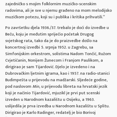
zajedničko s mojim folklornim muzičko-scenskim
radovima, ali je sve u njemu građeno na mom melodijsko
muzičkom potezu, koji su i publika i kritika prihvatili.“
Po završetku djela 1936./37. trebalo je doći do izvedbe u
Beču, koju je međutim spriječio početak Drugog
svjetskog rata, tako da je do praizvedbe došlo na
koncertnoj izvedbi 5. srpnja 1952. u Zagrebu, sa
Simfonijskim orkestrom, solistima Nadom Tončić, Ružom
Cvjetičanin, Nonijem Žunecom i Franjom Paulikom, a
dirigirao je sam Tijardović. Djelo je izvedeno i na
Dubrovačkim ljetnim igrama, kao i 1957. na radio-stanici
Budimpešta u prijevodu na madžarski. Sljedeće godine,
pod naslovom
Min
, u prijevodu libreta na hrvatski jezik
koji je načinio Tijardović, mjuzikl je prvi put scenski
izveden u Narodnom kazalištu u Osijeku, a 1963.
uslijedila je prva izvedba u Narodnom kazalištu u Splitu.
Dirigirao je Karlo Radinger, redatelj je bio Borivoj