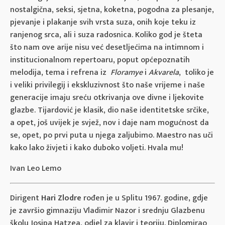
nostalgična, seksi, sjetna, koketna, pogodna za plesanje,
pjevanje i plakanje svih vrsta suza, onih koje teku iz
ranjenog srca, ali i suza radosnica. Koliko god je šteta
što nam ove arije nisu već desetljećima na intimnom i
institucionalnom repertoaru, poput općepoznatih
melodija, tema i refrena iz
Floramye
i
Akvarela
, toliko je
i veliki privilegij i ekskluzivnost što naše vrijeme i naše
generacije imaju sreću otkrivanja ove divne i ljekovite
glazbe. Tijardović je klasik, dio naše identitetske srčike,
a opet, još uvijek je svjež, nov i daje nam mogućnost da
se, opet, po prvi puta u njega zaljubimo. Maestro nas uči
kako lako živjeti i kako duboko voljeti. Hvala mu!
Ivan Leo Lemo
Dirigent
Hari Zlodre
rođen je u Splitu 1967. godine, gdje
je završio gimnaziju Vladimir Nazor i srednju Glazbenu
školu Josipa Hatzea, odjel za klavir i teoriju. Diplomirao