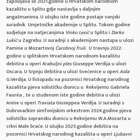
zapošljava se 2021.godine u Hrvatskom narodnom
kazalištu u Splitu gdje nastavlja s daljnjim
angažmanima. U ožujku iste godine postaje vanjski
suradnik Umjetničke akademije u Splitu. Tokom godine
sudjeluje na natjecanjima
Vinko Lesić
u Splitu i
Darko
Lukić
u Zagrebu. U suradnji s akademijom nastupa u ulozi
Pamine u Mozartovoj
Čarobnoj fruli
. U travnju 2022.
godine u splitskom Hrvatskom narodnom kazalištu
debitira u operi
Krabuljni ples
Giuseppe Verdija u ulozi
Oscara. U Srpnju debitira u ulozi Svećenice u operi
Aida
G.Verdija. U listopadu na pozornici Hrvatskog narodnog
kazališta pjeva solističku dionicu u Rekvijemu Gabriela
Fauréa , te u studenom iste godine debitira u ulozi
Anine u operi
Traviata
Giuseppea Verdija. U suradnji s
Dubrovačkim simfonijskim orkestrom 2024.godine pjeva
solističku sopransku dionicu u Rekvijemu W.A.Mozarta u
crkvi Male braće. U ožujku 2025.godine debitira na
pozornici Hrvatskog narodnog kazališta u operi
Ljubavni