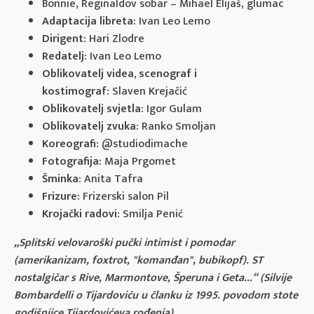
Bonnie, Reginaldov sobar – Mihael Elijaš, glumac
Adaptacija libreta:
Ivan Leo Lemo
Dirigent:
Hari Zlodre
Redatelj:
Ivan Leo Lemo
Oblikovatelj videa, scenograf i
kostimograf:
Slaven Krejačić
Oblikovatelj svjetla:
Igor Gulam
Oblikovatelj zvuka:
Ranko Smoljan
Koreografi:
@studiodimache
Fotografija:
Maja Prgomet
Šminka:
Anita Tafra
Frizure:
Frizerski salon Pil
Krojački radovi:
Smilja Penić
„Splitski velovaroški pučki intimist i pomodar
(amerikanizam, foxtrot, "komanđan", bubikopf). ST
nostalgičar s Rive, Marmontove, Šperuna i Geta...“
(Silvije
Bombardelli o Tijardoviću u članku iz 1995. povodom stote
godišnjice Tijardovićeva rođenja).