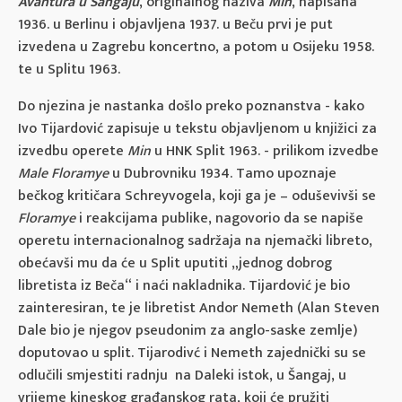
Avantura u Šangaju
, originalnog naziva
Min
, napisana
1936. u Berlinu i objavljena 1937. u Beču prvi je put
izvedena u Zagrebu koncertno, a potom u Osijeku 1958.
te u Splitu 1963.
Do njezina je nastanka došlo preko poznanstva - kako
Ivo Tijardović zapisuje u tekstu objavljenom u knjižici za
izvedbu operete
Min
u HNK Split 1963. - prilikom izvedbe
Male Floramye
u Dubrovniku 1934. Tamo upoznaje
bečkog kritičara Schreyvogela, koji ga je – oduševivši se
Floramye
i reakcijama publike, nagovorio da se napiše
operetu internacionalnog sadržaja na njemački libreto,
obećavši mu da će u Split uputiti „jednog dobrog
libretista iz Beča“ i naći nakladnika. Tijardović je bio
zainteresiran, te je libretist Andor Nemeth (Alan Steven
Dale bio je njegov pseudonim za anglo-saske zemlje)
doputovao u split. Tijarodivć i Nemeth zajednički su se
odlučili smjestiti radnju na Daleki istok, u Šangaj, u
vrijeme kineskog građanskog rata, koji će pružiti