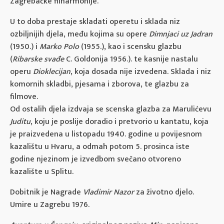
Zagrebačke filharmonije.
U to doba prestaje skladati operetu i sklada niz
ozbiljnijih djela, među kojima su opere
Dimnjaci uz Jadran
(1950.) i
Marko Polo
(1955.), kao i scensku glazbu
(
Ribarske svađe
C. Goldonija 1956.). te kasnije nastalu
operu
Dioklecijan
, koja dosada nije izvedena. Sklada i niz
komornih skladbi, pjesama i zborova, te glazbu za
filmove.
Od ostalih djela izdvaja se scenska glazba za Marulićevu
Juditu
, koju je poslije doradio i pretvorio u kantatu, koja
je praizvedena u listopadu 1940. godine u povijesnom
kazalištu u Hvaru, a odmah potom 5. prosinca iste
godine njezinom je izvedbom svečano otvoreno
kazalište u Splitu.
Dobitnik je Nagrade
Vladimir Nazor
za životno djelo.
Umire u Zagrebu 1976.