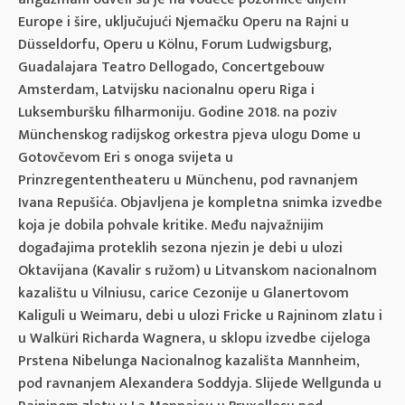
Europe i šire, uključujući Njemačku Operu na Rajni u
Düsseldorfu, Operu u Kölnu, Forum Ludwigsburg,
Guadalajara Teatro Dellogado, Concertgebouw
Amsterdam, Latvijsku nacionalnu operu Riga i
Luksemburšku filharmoniju. Godine 2018. na poziv
Münchenskog radijskog orkestra pjeva ulogu Dome u
Gotovčevom Eri s onoga svijeta u
Prinzregententheateru u Münchenu, pod ravnanjem
Ivana Repušića. Objavljena je kompletna snimka izvedbe
koja je dobila pohvale kritike. Među najvažnijim
događajima proteklih sezona njezin je debi u ulozi
Oktavijana (Kavalir s ružom) u Litvanskom nacionalnom
kazalištu u Vilniusu, carice Cezonije u Glanertovom
Kaliguli u Weimaru, debi u ulozi Fricke u Rajninom zlatu i
u Walküri Richarda Wagnera, u sklopu izvedbe cijeloga
Prstena Nibelunga Nacionalnog kazališta Mannheim,
pod ravnanjem Alexandera Soddyja. Slijede Wellgunda u