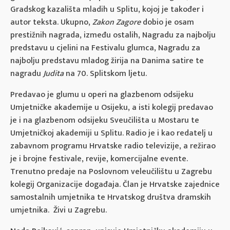
Gradskog kazališta mladih u Splitu, kojoj je također i
autor teksta. Ukupno,
Zakon Zagore
dobio je osam
prestižnih nagrada, između ostalih, Nagradu za najbolju
predstavu u cjelini na Festivalu glumca, Nagradu za
najbolju predstavu mladog žirija na Danima satire te
nagradu
Judita
na 70. Splitskom ljetu.
Predavao je glumu u operi na glazbenom odsijeku
Umjetničke akademije u Osijeku, a isti kolegij predavao
je i na glazbenom odsijeku Sveučilišta u Mostaru te
Umjetničkoj akademiji u Splitu. Radio je i kao redatelj u
zabavnom programu Hrvatske radio televizije, a režirao
je i brojne festivale, revije, komercijalne evente.
Trenutno predaje na Poslovnom veleučilištu u Zagrebu
kolegij Organizacije događaja. Član je Hrvatske zajednice
samostalnih umjetnika te Hrvatskog društva dramskih
umjetnika. Živi u Zagrebu.