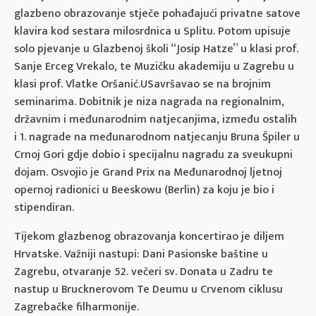
glazbeno obrazovanje stječe pohađajući privatne satove
klavira kod sestara milosrdnica u Splitu. Potom upisuje
solo pjevanje u Glazbenoj školi “Josip Hatze” u klasi prof.
Sanje Erceg Vrekalo, te Muzičku akademiju u Zagrebu u
klasi prof. Vlatke Oršanić.USavršavao se na brojnim
seminarima. Dobitnik je niza nagrada na regionalnim,
državnim i međunarodnim natjecanjima, između ostalih
i 1. nagrade na međunarodnom natjecanju Bruna Špiler u
Crnoj Gori gdje dobio i specijalnu nagradu za sveukupni
dojam. Osvojio je Grand Prix na Međunarodnoj ljetnoj
opernoj radionici u Beeskowu (Berlin) za koju je bio i
stipendiran.
Tijekom glazbenog obrazovanja koncertirao je diljem
Hrvatske. Važniji nastupi: Dani Pasionske baštine u
Zagrebu, otvaranje 52. večeri sv. Donata u Zadru te
nastup u Brucknerovom Te Deumu u Crvenom ciklusu
Zagrebačke filharmonije.