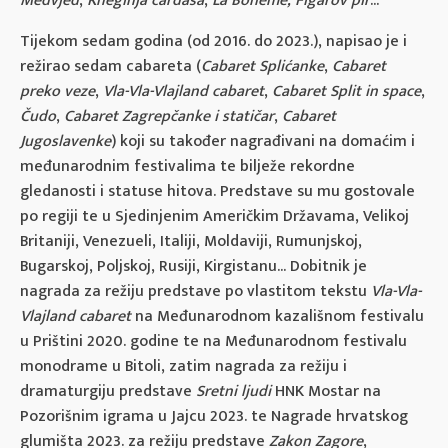
Medvjed
,
Kneginja čardaša
,
La Boh
è
me,
Figarov pir
...
Tijekom sedam godina (od 2016. do 2023.), napisao je i
režirao sedam cabareta (
Cabaret Splićanke
,
Cabaret
preko veze
,
Vla-Vla-Vlajland cabaret
,
Cabaret Split in space
,
Čudo
,
Cabaret Zagrepčanke i statičar
,
Cabaret
Jugoslavenke
) koji su također nagrađivani na domaćim i
međunarodnim festivalima te bilježe rekordne
gledanosti i statuse hitova. Predstave su mu gostovale
po regiji te u Sjedinjenim Američkim Državama, Velikoj
Britaniji, Venezueli, Italiji, Moldaviji, Rumunjskoj,
Bugarskoj, Poljskoj, Rusiji, Kirgistanu... Dobitnik je
nagrada za režiju predstave po vlastitom tekstu
Vla-Vla-
Vlajland cabaret
na Međunarodnom kazališnom festivalu
u Prištini 2020. godine te na Međunarodnom festivalu
monodrame u Bitoli, zatim nagrada za režiju i
dramaturgiju predstave
Sretni ljudi
HNK Mostar na
Pozorišnim igrama u Jajcu 2023. te Nagrade hrvatskog
glumišta 2023. za režiju predstave
Zakon Zagore
,