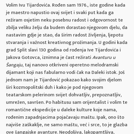
Volim Ivu Tijardovića. Rođen sam 1976., iste godine kada
je maestro napustio ovaj svijet i svaki put kada ga
režiram osjetim neku posebnu radost i odgovornost te
zbilja veliku želju da budem dorastao njegovom djelu, da
nastavim gdje je stao, da širim radost življenja, ljepotu
stvaranja i važnost kreativnog prožimanja. U godini kada
grad Split slavi 130 godina od rođenja Ive Tijardovića i
Jakova Gotovca, iznimna je čast režirati
Avanturu u
Šangaju
, taj nanovo otkriveni operetno melodramski
dijamant koji nas fabularno vodi čak na Daleki istok. Još
jednom nam je Tijardović pokazao kako svojim djelom
širi kozmopolitski duh i kako je pod njegovom
teatarskom pelerinom svijet dohvatljiv, prepoznatljiv,
umrežen, savršen. Po habitusu sam orijentalist i volim te
romantične ekspedicije u daleke kulture koje nama,
rođenim zapadnjacima pojačavaju maštu. Ipak, ono što
najviše zaškaklje, ne samo maštu, već i srce, to je glazba
ove šangajske avanture. Neodoljiva, lakopamtljiva,