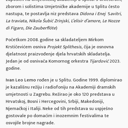
zborom i solistima Umjetničke akademije u Splitu često
nastupa, te postavlja niz predstava
Didona i Enej
S
avitri,
La traviata, Nikola Šubić Zrinjski, L’elisir d’amore, Le Nozze
di Figaro, Die Zauberflöte
)
Početkom 2008. godine sa skladateljem Mirkom
Krstičevićem osniva
Projekt Splithesis
, čija je osnovna
djelatnost praizvođenje djela hrvatskih skladatelja.
Jedan je od osnivača Komornog orkestra
Tijardović
2023.
godine.
Ivan Leo Lemo
rođen je u Splitu. Godine 1999. diplomirao
je kazališnu režiju i radiofoniju na Akademiji dramskih
umjetnosti u Zagrebu. Režirao je oko 120 predstava u
Hrvatskoj, Bosni i Hercegovini, Srbiji, Makedoniji,
Njemačkoj i Italiji. Neke od tih predstava su uspješno
gostovale po domaćim i inozemnim festivalima te
osvojile brojne nagrade.