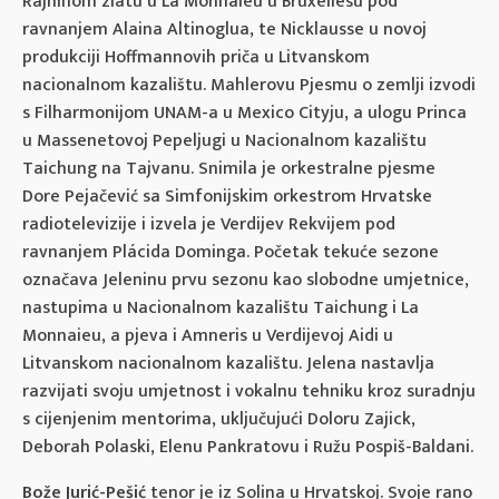
Rajninom zlatu u La Monnaieu u Bruxellesu pod
ravnanjem Alaina Altinoglua, te Nicklausse u novoj
produkciji Hoffmannovih priča u Litvanskom
nacionalnom kazalištu. Mahlerovu Pjesmu o zemlji izvodi
s Filharmonijom UNAM-a u Mexico Cityju, a ulogu Princa
u Massenetovoj Pepeljugi u Nacionalnom kazalištu
Taichung na Tajvanu. Snimila je orkestralne pjesme
Dore Pejačević sa Simfonijskim orkestrom Hrvatske
radiotelevizije i izvela je Verdijev Rekvijem pod
ravnanjem Plácida Dominga. Početak tekuće sezone
označava Jeleninu prvu sezonu kao slobodne umjetnice,
nastupima u Nacionalnom kazalištu Taichung i La
Monnaieu, a pjeva i Amneris u Verdijevoj Aidi u
Litvanskom nacionalnom kazalištu. Jelena nastavlja
razvijati svoju umjetnost i vokalnu tehniku kroz suradnju
s cijenjenim mentorima, uključujući Doloru Zajick,
Deborah Polaski, Elenu Pankratovu i Ružu Pospiš-Baldani.
Bože Jurić-Pešić
tenor je iz Solina u Hrvatskoj. Svoje rano