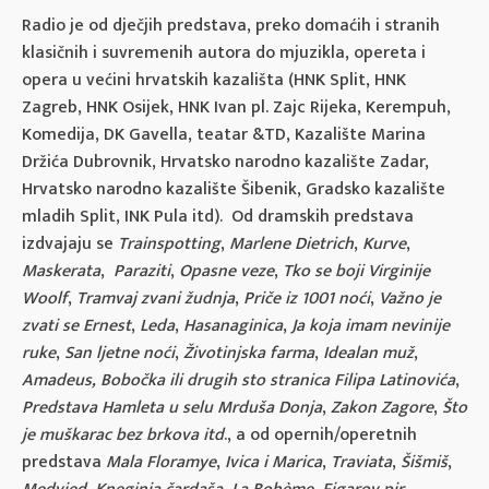
Radio je od dječjih predstava, preko domaćih i stranih
klasičnih i suvremenih autora do mjuzikla, opereta i
opera u većini hrvatskih kazališta (HNK Split, HNK
Zagreb, HNK Osijek, HNK Ivan pl. Zajc Rijeka, Kerempuh,
Komedija, DK Gavella, teatar &TD, Kazalište Marina
Držića Dubrovnik, Hrvatsko narodno kazalište Zadar,
Hrvatsko narodno kazalište Šibenik, Gradsko kazalište
mladih Split, INK Pula itd). Od dramskih predstava
izdvajaju se
Trainspotting
,
Marlene Dietrich
,
Kurve
,
Maskerata
,
Paraziti
,
Opasne veze
,
Tko se boji Virginije
Woolf
,
Tramvaj zvani žudnja
,
Priče iz 1001 noći
,
Važno je
zvati se Ernest
,
Leda
,
Hasanaginica
,
Ja koja imam nevinije
ruke
,
San ljetne noći
,
Životinjska farma
,
Idealan muž
,
Amadeus, Bobočka ili drugih sto stranica Filipa Latinovića
,
Predstava Hamleta u selu Mrduša Donja
,
Zakon Zagore
,
Što
je muškarac bez brkova itd
., a od opernih/operetnih
predstava
Mala Floramye
,
Ivica i Marica
,
Traviata
,
Šišmiš
,