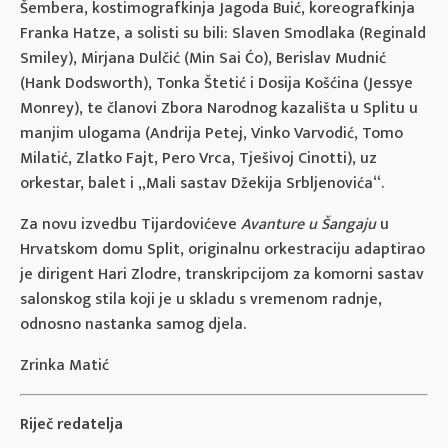
Šembera, kostimografkinja Jagoda Buić, koreografkinja
Franka Hatze, a solisti su bili: Slaven Smodlaka (Reginald
Smiley), Mirjana Dulčić (Min Sai Ćo), Berislav Mudnić
(Hank Dodsworth), Tonka Štetić i Dosija Košćina (Jessye
Monrey), te članovi Zbora Narodnog kazališta u Splitu u
manjim ulogama (Andrija Petej, Vinko Varvodić, Tomo
Milatić, Zlatko Fajt, Pero Vrca, Tješivoj Cinotti), uz
orkestar, balet i „Mali sastav Džekija Srbljenovića“.
Za novu izvedbu Tijardovićeve
Avanture u Šangaju
u
Hrvatskom domu Split, originalnu orkestraciju adaptirao
je dirigent Hari Zlodre, transkripcijom za komorni sastav
salonskog stila koji je u skladu s vremenom radnje,
odnosno nastanka samog djela.
Zrinka Matić
Riječ redatelja