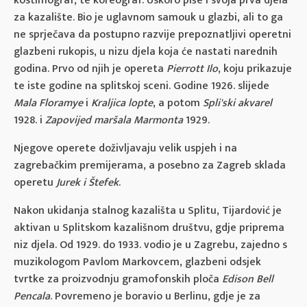
kostimograf, te koreograf. Uskoro piše i svoja prva djela
za kazalište. Bio je uglavnom samouk u glazbi, ali to ga
ne sprječava da postupno razvije prepoznatljivi operetni
glazbeni rukopis, u nizu djela koja će nastati narednih
godina. Prvo od njih je opereta
Pierrott Ilo
, koju prikazuje
te iste godine na splitskoj sceni. Godine 1926. slijede
Mala Floramye
i
Kraljica lopte
, a potom
Spli'ski akvarel
1928. i
Zapovijed maršala Marmonta
1929.
Njegove operete doživljavaju velik uspjeh i na
zagrebačkim premijerama, a posebno za Zagreb sklada
operetu
Jurek i Štefek
.
Nakon ukidanja stalnog kazališta u Splitu, Tijardović je
aktivan u Splitskom kazališnom društvu, gdje priprema
niz djela. Od 1929. do 1933. vodio je u Zagrebu, zajedno s
muzikologom Pavlom Markovcem, glazbeni odsjek
tvrtke za proizvodnju gramofonskih ploča
Edison Bell
Pencala
. Povremeno je boravio u Berlinu, gdje je za