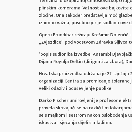
Terezina, u okupiranoj Čehoslovačkoj. U logo
plinskim komorama. Važnost ove bajkovite ope
zločine. Ona također predstavlja moć glazbe 
iznimno važna, posebno jer je sudbinu ove dje
Operu Brundibár režiraju
Krešimir Dolenčić
i
„Zvjezdice“
pod vodstvom
Zdravka Šljivca
t
*popis sudionika izvedbe: Ansambl Djevojačkog
Dijana Rogulja Deltin (dirigentica zbora), D
Hrvatska praizvedba održana je 27. siječnja
organizaciji Centra za promicanje tolerancij
veliki odaziv i oduševljenje publike.
Darko Fischer
umirovljeni je profesor elektr
provela skrivajući se na različitim lokacija
se s majkom i sestrom nakon oslobođenja uspi
iskustva i sjećanja dijeli s mladima.