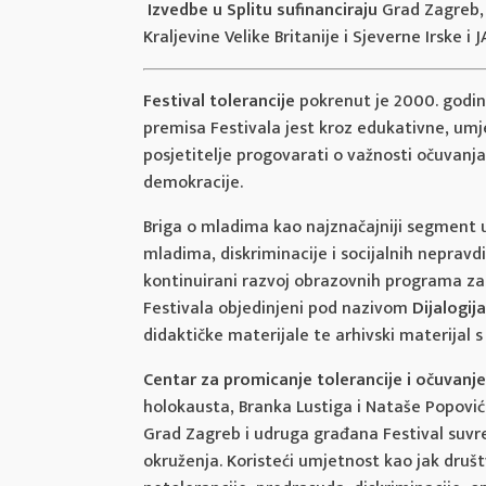
Izvedbe u Splitu sufinanciraju
Grad Zagreb, 
Kraljevine Velike Britanije i Sjeverne Irske i 
Festival tolerancije
pokrenut je 2000. godine
premisa Festivala jest kroz edukativne, umj
posjetitelje progovarati o važnosti očuvanj
demokracije.
Briga o mladima kao najznačajniji segment 
mladima, diskriminacije i socijalnih nepravd
kontinuirani razvoj obrazovnih programa za 
Festivala objedinjeni pod nazivom
Dijalogij
didaktičke materijale te arhivski materijal s
Centar za promicanje tolerancije i očuvanj
holokausta, Branka Lustiga i Nataše Popović, 
Grad Zagreb i udruga građana Festival suvr
okruženja. Koristeći umjetnost kao jak društv