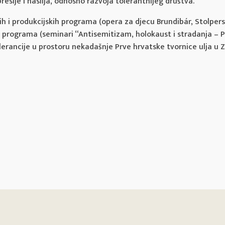
resije i nasilja, odnosno razvoja tolerantnijeg društva.
h i produkcijskih programa (opera za djecu Brundibár, Stolpers
h programa (seminari “Antisemitizam, holokaust i stradanja – Pro
olerancije u prostoru nekadašnje Prve hrvatske tvornice ulja 