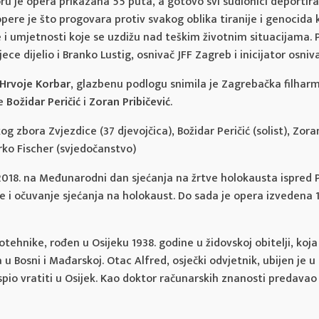
ru je opera prikazana 55 puta, a gotovo svi sudionici deportiran
re je što progovara protiv svakog oblika tiranije i genocida kr
i umjetnosti koje se uzdižu nad teškim životnim situacijama. P
ce dijelio i Branko Lustig, osnivač JFF Zagreb i inicijator osni
Hrvoje Korbar
, glazbenu podlogu snimila je Zagrebačka filharm
e
Božidar Peričić
i
Zoran Pribičević
.
 zbora Zvjezdice (37 djevojčica), Božidar Peričić (solist), Zoran 
arko Fischer (svjedočanstvo)
 2018. na Međunarodni dan sjećanja na žrtve holokausta ispred 
e i očuvanje sjećanja na holokaust. Do sada je opera izvedena 15
otehnike, rođen u Osijeku 1938. godine u židovskoj obitelji, koj
ma u Bosni i Mađarskoj. Otac Alfred, osječki odvjetnik, ubijen j
o vratiti u Osijek. Kao doktor računarskih znanosti predavao j