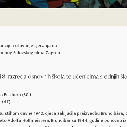
ncije i očuvanje sjećanja na
emenog židovskog filma Zagreb
 8. razreda osnovnih škola te učenicima srednjih šk
a Fischera (30')
 (41')
u stihom davne 1942. djeca zaključila praizvedbu Brundibára, op
reto Adolfa Hoffmeistera. Brundibár su 1944. godine ponovno iz