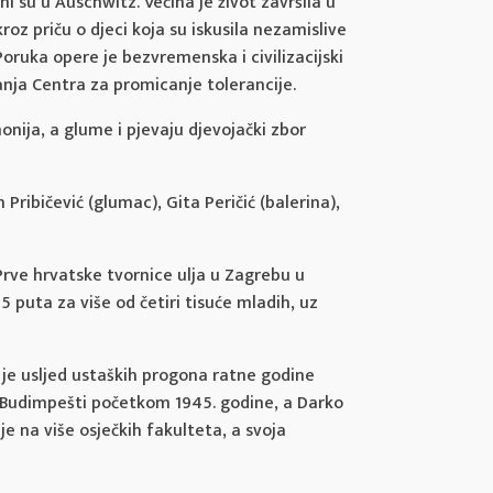
i su u Auschwitz. Većina je život završila u
oz priču o djeci koja su iskusila nezamislive
oruka opere je bezvremenska i civilizacijski
vanja Centra za promicanje tolerancije.
onija, a glume i pjevaju djevojački zbor
Pribičević (glumac), Gita Peričić (balerina),
Prve hrvatske tvornice ulja u Zagrebu u
 puta za više od četiri tisuće mladih, uz
a je usljed ustaških progona ratne godine
e u Budimpešti početkom 1945. godine, a Darko
e na više osječkih fakulteta, a svoja