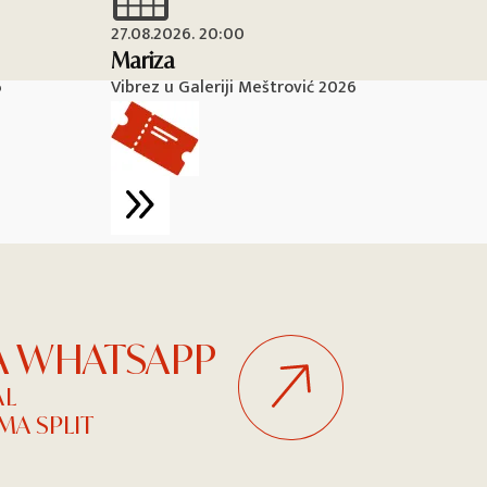
27.08.2026. 20:00
28
Mariza
Ma
6
Vibrez u Galeriji Meštrović 2026
Vi
NA WHATSAPP
AL
A SPLIT