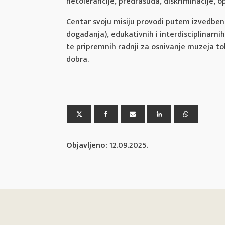
netolerancije, predrasuda, diskriminacije, op
Centar svoju misiju provodi putem izvedbeni
događanja), edukativnih i interdisciplinarni
te pripremnih radnji za osnivanje muzeja t
dobra.
Objavljeno:
12.09.2025.