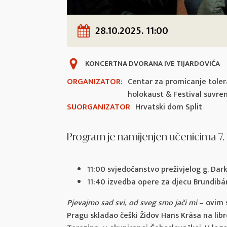
28.10.2025. 11:00
KONCERTNA DVORANA IVE TIJARDOVIĆA
ORGANIZATOR:
Centar za promicanje tolera
holokaust & Festival suvr
SUORGANIZATOR
Hrvatski dom Split
Program je namijenjen učenicima 7. i
11:00 svjedočanstvo preživjelog g. Dark
11:40 izvedba opere za djecu Brundibár
Pjevajmo sad svi, od sveg smo jači mi
– ovim s
Pragu skladao češki Židov Hans Krása na lib