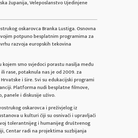
nska županija, Veleposlanstvo Ujedinjene
vostrukog oskarovca Branka Lustiga. Osnovna
 te svojim potpuno besplatnim programima za
svrhu razvoja europskih tekovina
u kojem smo svjedoci porastu nasilja među
ili rase, potaknula nas je od 2009. za
rvatske i šire. Svi su edukacijski programi
anciji. Platforma nudi besplatne filmove,
 panele i diskusije uživo.
vostrukog oskarovca i preživjelog iz
anova u kulturi čiji su osnivači i upravljači
voj tolerantnijeg i humanijeg društvenog
iji, Centar radi na projektima suzbijanja