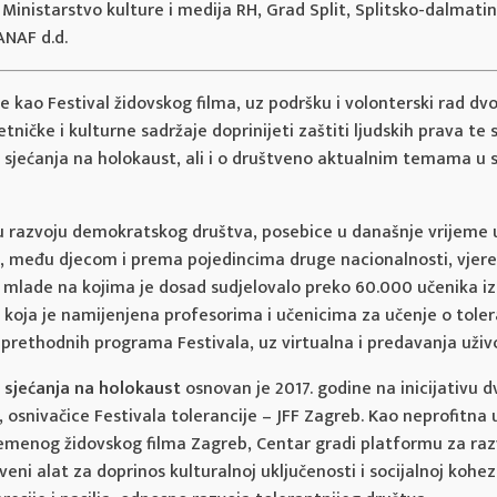
Ministarstvo kulture i medija RH, Grad Split, Splitsko-dalmati
JANAF d.d.
 kao Festival židovskog filma, uz podršku i volonterski rad d
etničke i kulturne sadržaje doprinijeti zaštiti ljudskih prava
a sjećanja na holokaust, ali i o društveno aktualnim temama u 
u razvoju demokratskog društva, posebice u današnje vrijeme 
i, među djecom i prema pojedincima druge nacionalnosti, vjere 
mlade na kojima je dosad sudjelovalo preko 60.000 učenika iz H
a
koja je namijenjena profesorima i učenicima za učenje o toler
 prethodnih programa Festivala, uz virtualna i predavanja uživo,
e sjećanja na holokaust
osnovan je 2017. godine na inicijativu d
osnivačice Festivala tolerancije – JFF Zagreb. Kao neprofitna ust
emenog židovskog filma Zagreb, Centar gradi platformu za raz
eni alat za doprinos kulturalnoj uključenosti i socijalnoj kohez