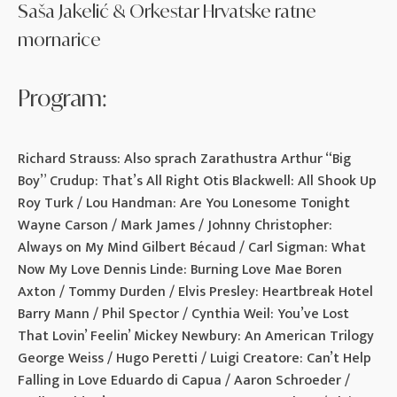
Saša Jakelić & Orkestar Hrvatske ratne
mornarice
Program:
Richard Strauss: Also sprach Zarathustra Arthur “Big
Boy” Crudup: That’s All Right Otis Blackwell: All Shook Up
Roy Turk / Lou Handman: Are You Lonesome Tonight
Wayne Carson / Mark James / Johnny Christopher:
Always on My Mind Gilbert Bécaud / Carl Sigman: What
Now My Love Dennis Linde: Burning Love Mae Boren
Axton / Tommy Durden / Elvis Presley: Heartbreak Hotel
Barry Mann / Phil Spector / Cynthia Weil: You’ve Lost
That Lovin’ Feelin’ Mickey Newbury: An American Trilogy
George Weiss / Hugo Peretti / Luigi Creatore: Can’t Help
Falling in Love Eduardo di Capua / Aaron Schroeder /