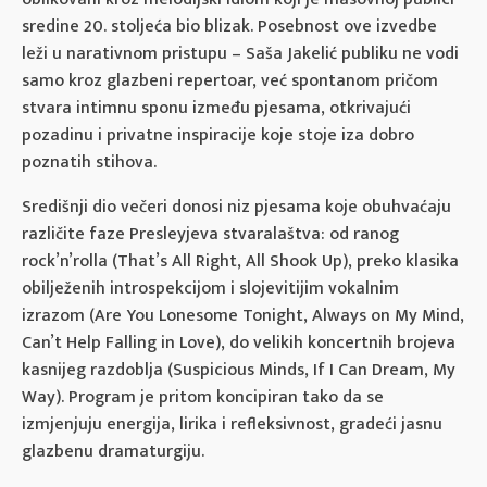
sredine 20. stoljeća bio blizak. Posebnost ove izvedbe
leži u narativnom pristupu – Saša Jakelić publiku ne vodi
samo kroz glazbeni repertoar, već spontanom pričom
stvara intimnu sponu između pjesama, otkrivajući
pozadinu i privatne inspiracije koje stoje iza dobro
poznatih stihova.
Središnji dio večeri donosi niz pjesama koje obuhvaćaju
različite faze Presleyjeva stvaralaštva: od ranog
rock’n’rolla (That’s All Right, All Shook Up), preko klasika
obilježenih introspekcijom i slojevitijim vokalnim
izrazom (Are You Lonesome Tonight, Always on My Mind,
Can’t Help Falling in Love), do velikih koncertnih brojeva
kasnijeg razdoblja (Suspicious Minds, If I Can Dream, My
Way). Program je pritom koncipiran tako da se
izmjenjuju energija, lirika i refleksivnost, gradeći jasnu
glazbenu dramaturgiju.