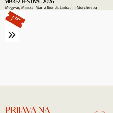
VIBREZ FESTIVAL 2026
M
Mogwai, Mariza, Mario Biondi, Laibach i Morcheeba
Vi
PRIJAVA NA