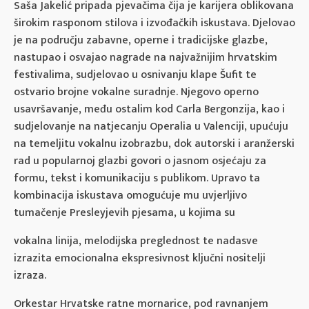
Saša Jakelić pripada pjevačima čija je karijera oblikovana
širokim rasponom stilova i izvođačkih iskustava. Djelovao
je na području zabavne, operne i tradicijske glazbe,
nastupao i osvajao nagrade na najvažnijim hrvatskim
festivalima, sudjelovao u osnivanju klape Šufit te
ostvario brojne vokalne suradnje. Njegovo operno
usavršavanje, među ostalim kod Carla Bergonzija, kao i
sudjelovanje na natjecanju Operalia u Valenciji, upućuju
na temeljitu vokalnu izobrazbu, dok autorski i aranžerski
rad u popularnoj glazbi govori o jasnom osjećaju za
formu, tekst i komunikaciju s publikom. Upravo ta
kombinacija iskustava omogućuje mu uvjerljivo
tumačenje Presleyjevih pjesama, u kojima su
vokalna linija, melodijska preglednost te nadasve
izrazita emocionalna ekspresivnost ključni nositelji
izraza.
Orkestar Hrvatske ratne mornarice, pod ravnanjem