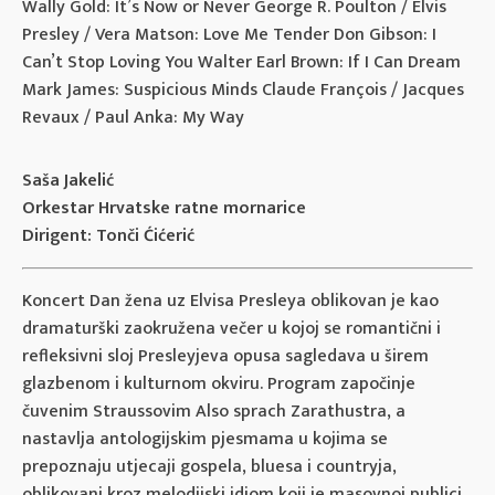
Wally Gold: It’s Now or Never George R. Poulton / Elvis
Presley / Vera Matson: Love Me Tender Don Gibson: I
Can’t Stop Loving You Walter Earl Brown: If I Can Dream
Mark James: Suspicious Minds Claude François / Jacques
Revaux / Paul Anka: My Way
Saša Jakelić
Orkestar Hrvatske ratne mornarice
Dirigent: Tonči Ćićerić
Koncert Dan žena uz Elvisa Presleya oblikovan je kao
dramaturški zaokružena večer u kojoj se romantični i
refleksivni sloj Presleyjeva opusa sagledava u širem
glazbenom i kulturnom okviru. Program započinje
čuvenim Straussovim Also sprach Zarathustra, a
nastavlja antologijskim pjesmama u kojima se
prepoznaju utjecaji gospela, bluesa i countryja,
oblikovani kroz melodijski idiom koji je masovnoj publici