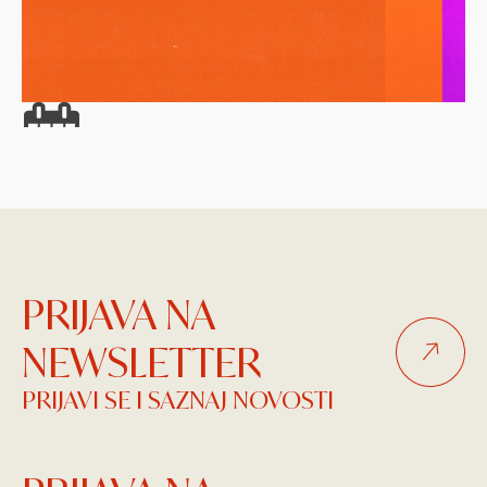
26.08.2026. 19:00
26
VIBREZ FESTIVAL 2026
M
Mogwai, Mariza, Mario Biondi, Laibach i Morcheeba
Vi
PRIJAVA NA
NEWSLETTER
PRIJAVI SE I SAZNAJ NOVOSTI