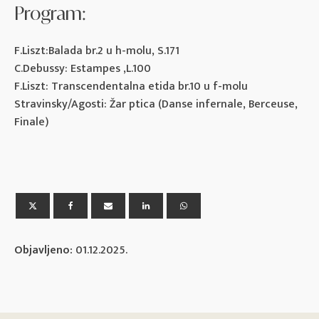
Program:
F.Liszt:Balada br.2 u h-molu, S.171
C.Debussy: Estampes ,L.100
F.Liszt: Transcendentalna etida br.10 u f-molu
Stravinsky/Agosti: Žar ptica (Danse infernale, Berceuse,
Finale)
Objavljeno:
01.12.2025.