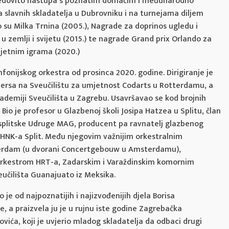
 Redovito nastupa s poznatim domaćim i međunarodno
a slavnih skladatelja u Dubrovniku i na turnejama diljem
o su Milka Trnina (2005.), Nagrade za doprinos ugledu i
 zemlji i svijetu (2015.) te nagrade Grand prix Orlando za
ljetnim igrama (2020.)
mfonijskog orkestra od prosinca 2020. godine. Dirigiranje je
dersa na Sveučilištu za umjetnost Codarts u Rotterdamu, a
kademiji Sveučilišta u Zagrebu. Usavršavao se kod brojnih
 Bio je profesor u Glazbenoj školi Josipa Hatzea u Splitu, član
splitske Udruge MAG, producent pa ravnatelj glazbenog
 HNK-a Split. Među njegovim važnijim orkestralnim
terdam (u dvorani Concertgebouw u Amsterdamu),
orkestrom HRT-a, Zadarskim i Varaždinskim komornim
učilišta Guanajuato iz Meksika.
 je od najpoznatijih i najizvođenijih djela Borisa
e, a praizvela ju je u rujnu iste godine Zagrebačka
ića, koji je uvjerio mladog skladatelja da odbaci drugi