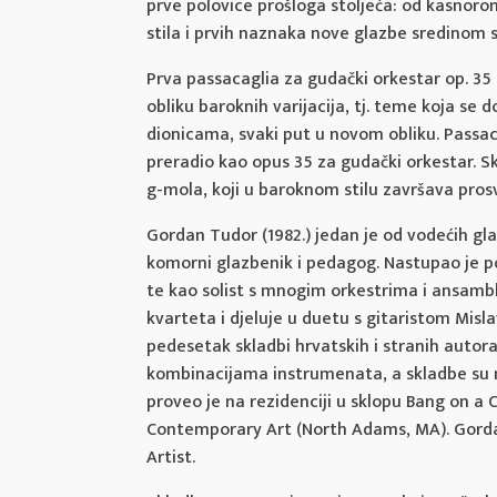
prve polovice prošloga stoljeća: od kasno
stila i prvih naznaka nove glazbe sredinom s
Prva passacaglia za gudački orkestar op. 35 
obliku baroknih varijacija, tj. teme koja se d
dionicama, svaki put u novom obliku. Passaca
preradio kao opus 35 za gudački orkestar. 
g-mola, koji u baroknom stilu završava pros
Gordan Tudor (1982.) jedan je od vodećih glaz
komorni glazbenik i pedagog. Nastupao je p
te kao solist s mnogim orkestrima i ansamb
kvarteta i djeluje u duetu s gitaristom Mis
pedesetak skladbi hrvatskih i stranih autor
kombinacijama instrumenata, a skladbe su m
proveo je na rezidenciji u sklopu Bang on 
Contemporary Art (North Adams, MA). Gordan
Artist.