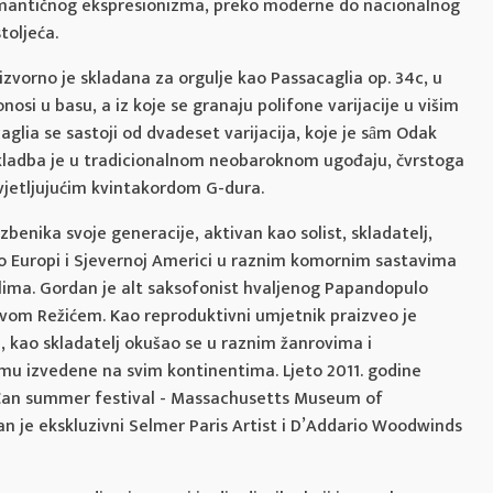
romantičnog ekspresionizma, preko moderne do nacionalnog
toljeća.
izvorno je skladana za orgulje kao Passacaglia op. 34c, u
onosi u basu, a iz koje se granaju polifone varijacije u višim
glia se sastoji od dvadeset varijacija, koje je sȃm Odak
Skladba je u tradicionalnom neobaroknom ugođaju, čvrstoga
vjetljujućim kvintakordom G-dura.
benika svoje generacije, aktivan kao solist, skladatelj,
o Europi i Sjevernoj Americi u raznim komornim sastavima
lima. Gordan je alt saksofonist hvaljenog Papandopulo
lavom Režićem. Kao reproduktivni umjetnik praizveo je
a, kao skladatelj okušao se u raznim žanrovima i
u izvedene na svim kontinentima. Ljeto 2011. godine
a Can summer festival - Massachusetts Museum of
 je ekskluzivni Selmer Paris Artist i D’Addario Woodwinds