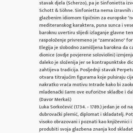
stavak djela (Scherzo), pa je Sinfonietta izv
Schott & Söhne. Sinfonietta nema izravnih 
glazbenim idiomom tipičnim za europske "neo
mediteranskog karaktera, puna sunca i vesel
baroknu uvertiru slijedi izlaganje glavne tem
raspoloženje privremeno je "zamračeno" form
Elegija je slobodno zamišljena barokna da ca
dionice (ovdje povjerene soloviolini) izmj
daleko je složenija jer se kontrapunktske dio
zahtijeva tradicija. Posljednji stavak Perpe
otvara titrajućim figurama koje pulsiraju ci
nakratko vraća motivu Intrade kako bi zaokr
mladenački šarm ove euforične skladbe i da
(Davor Merkaš)
Luka Sorkočević (1734. - 1789.) jedan je od n
dubrovački plemić, diplomat i skladatelj. Potje
visoko obrazovani i poznati kao književnici 
produbiti svoja glazbena znanja kod skladate