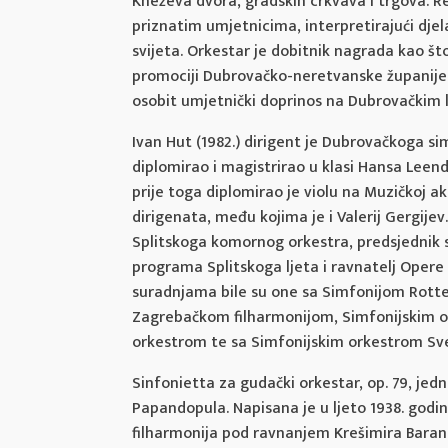
Kneževa dvora, gradskih crkvava i trgova.
priznatim umjetnicima, interpretirajući djel
svijeta. Orkestar je dobitnik nagrada kao št
promociji Dubrovačko-neretvanske županije u
osobit umjetnički doprinos na Dubrovačkim 
Ivan Hut (1982.) dirigent je Dubrovačkoga si
diplomirao i magistrirao u klasi Hansa Leen
prije toga diplomirao je violu na Muzičkoj a
dirigenata, među kojima je i Valerij Gergijev.
Splitskoga komornog orkestra, predsjednik 
programa Splitskoga ljeta i ravnatelj Opere
suradnjama bile su one sa Simfonijom Rot
Zagrebačkom filharmonijom, Simfonijskim 
orkestrom te sa Simfonijskim orkestrom Sve
Sinfonietta za gudački orkestar, op. 79, jedno
Papandopula. Napisana je u ljeto 1938. godin
filharmonija pod ravnanjem Krešimira Baranov