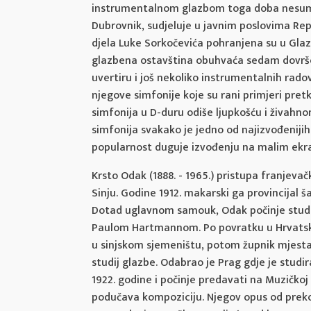
instrumentalnom glazbom toga doba nesumnji
Dubrovnik, sudjeluje u javnim poslovima Re
djela Luke Sorkočevića pohranjena su u Gl
glazbena ostavština obuhvaća sedam dovrše
uvertiru i još nekoliko instrumentalnih rado
njegove simfonije koje su rani primjeri pretk
simfonija u D-duru odiše ljupkošću i živahn
simfonija svakako je jedno od najizvođenijih
popularnost duguje izvođenju na malim ekr
Krsto Odak (1888. - 1965.) pristupa franjev
Sinju. Godine 1912. makarski ga provincijal 
Dotad uglavnom samouk, Odak počinje studir
Paulom Hartmannom. Po povratku u Hrvatsku
u sinjskom sjemeništu, potom župnik mjesta
studij glazbe. Odabrao je Prag gdje je studi
1922. godine i počinje predavati na Muzičkoj
podučava kompoziciju. Njegov opus od preko 