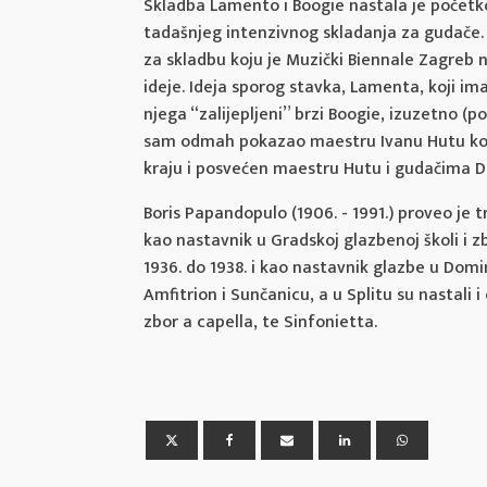
Skladba Lamento i Boogie nastala je početkom
tadašnjeg intenzivnog skladanja za gudače. 
za skladbu koju je Muzički Biennale Zagreb 
ideje. Ideja sporog stavka, Lamenta, koji im
njega “zalijepljeni” brzi Boogie, izuzetno (po
sam odmah pokazao maestru Ivanu Hutu komu
kraju i posvećen maestru Hutu i gudačima 
Boris Papandopulo (1906. - 1991.) proveo je tr
kao nastavnik u Gradskoj glazbenoj školi i 
1936. do 1938. i kao nastavnik glazbe u Domi
Amfitrion i Sunčanicu, a u Splitu su nastali 
zbor a capella, te Sinfonietta.