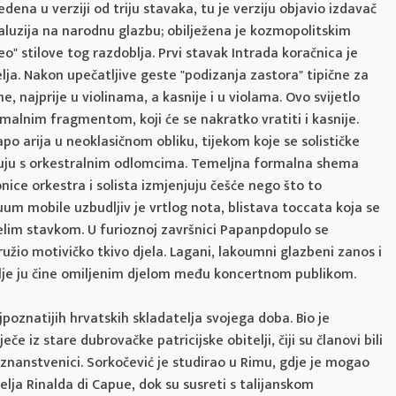
edena u verziji od triju stavaka, tu je verziju objavio izdavač
aluzija na narodnu glazbu; obilježena je kozmopolitskim
" stilove tog razdoblja. Prvi stavak Intrada koračnica je
ja. Nakon upečatljive geste "podizanja zastora" tipične za
e, najprije u violinama, a kasnije i u violama. Ovo svijetlo
alnim fragmentom, koji će se nakratko vratiti i kasnije.
po arija u neoklasičnom obliku, tijekom koje se solističke
enjuju s orkestralnim odlomcima. Temeljna formalna shema
nice orkestra i solista izmjenjuju češće nego što to
tuum mobile uzbudljiv je vrtlog nota, blistava toccata koja se
jelim stavkom. U furioznoj završnici Papanpdopulo se
užio motivičko tkivo djela. Lagani, lakoumni glazbeni zanos i
lje ju čine omiljenim djelom među koncertnom publikom.
ajpoznatijih hrvatskih skladatelja svojega doba. Bio je
če iz stare dubrovačke patricijske obitelji, čiji su članovi bili
i znanstvenici. Sorkočević je studirao u Rimu, gdje je mogao
lja Rinalda di Capue, dok su susreti s talijanskom