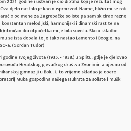
 2021. godine i ustvari je dio diptiha koji je rezultat mog
Ova djelo nastalo je kao nusproizvod. Naime, bližio mi se rok
naručio od mene za Zagrebačke soliste pa sam skicirao razne
a konstantan melodijski, harmonijski i dinamski rast te na
li)ritmičan dio otpočetka mi je bila suvisla. Skicu skladbe
 se ista dopala te je tako nastao Lamento i Boogie, na
DSO-a. (Gordan Tudor)
i godine svojeg života (1935. - 1938.) u Splitu, gdje je djelovao
zborovođa Hrvatskog pjevačkog društva Zvonimir, a ujedno od
nikanskoj gimnaziji u Bolu. U to vrijeme skladao je opere
i oratorij Muka gospodina našega Isukrsta za soliste i muški