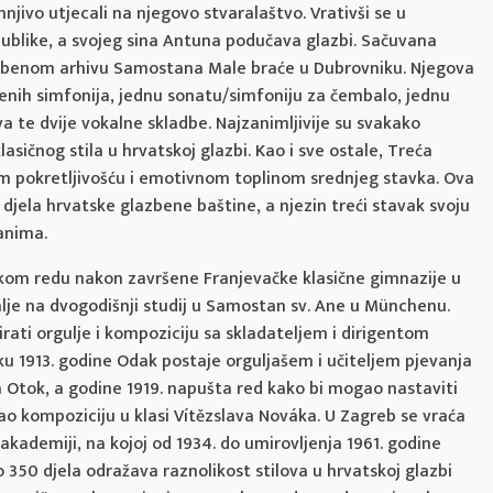
vo utjecali na njegovo stvaralaštvo. Vrativši se u
publike, a svojeg sina Antuna podučava glazbi. Sačuvana
azbenom arhivu Samostana Male braće u Dubrovniku. Njegova
nih simfonija, jednu sonatu/simfoniju za čembalo, jednu
va te dvije vokalne skladbe. Najzanimljivije su svakako
lasičnog stila u hrvatskoj glazbi. Kao i sve ostale, Treća
om pokretljivošću i emotivnom toplinom srednjeg stavka. Ova
 djela hrvatske glazbene baštine, a njezin treći stavak svoju
anima.
ačkom redu nakon završene Franjevačke klasične gimnazije u
šalje na dvogodišnji studij u Samostan sv. Ane u Münchenu.
ati orgulje i kompoziciju sa skladateljem i dirigentom
 1913. godine Odak postaje orguljašem i učiteljem pjevanja
 Otok, a godine 1919. napušta red kako bi mogao nastaviti
rao kompoziciju u klasi Vítězslava Nováka. U Zagreb se vraća
 akademiji, na kojoj od 1934. do umirovljenja 1961. godine
350 djela odražava raznolikost stilova u hrvatskoj glazbi