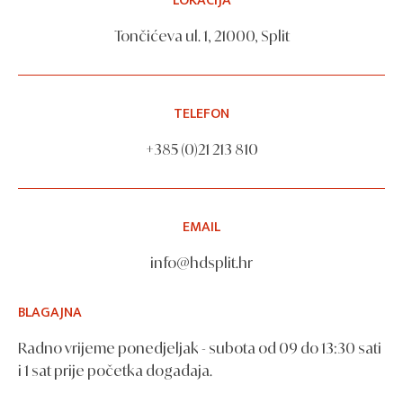
LOKACIJA
Tončićeva ul. 1, 21000, Split
TELEFON
+385 (0)21 213 810
EMAIL
info@hdsplit.hr
BLAGAJNA
Radno vrijeme ponedjeljak - subota od 09 do 13:30 sati
i 1 sat prije početka događaja.