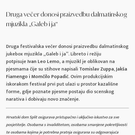
Druga večer donosi praizvedbu dalmatinskog
mjuzikla „Galeb i ja“
Druga festivalska večer donosi praizvedbu dalmatinskog
jukebox mjuzikla „Galeb i ja“. Libreto i režiju
potpisuje
Ivan Leo Lemo
, a mjuzikl je oblikovan na
pjesmama čije su stihove napisali
Tomislav Zuppa, Jakša
Fiamengo i Momčilo Popadić
. Ovim produkcijskim
iskorakom festival prvi put ulazi u prostor kazališne
forme, gdje poznate pjesme postaju dio scenskog
narativa i dobivaju novo značenje.
Hrvatski dom Split osigurava pristupačno i uključivo iskustvo za sve
posjetitelje. Osobama s invaliditetom, osobama smanjene pokretljivosti
te osobama kojima je potrebna pratnja osigurana su odgovarajuća