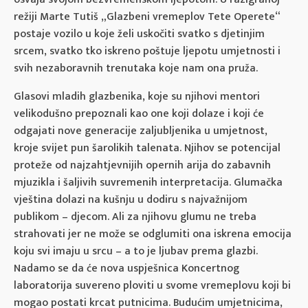
režiji Marte Tutiš „Glazbeni vremeplov Tete Operete“
postaje vozilo u koje želi uskočiti svatko s djetinjim
srcem, svatko tko iskreno poštuje ljepotu umjetnosti i
svih nezaboravnih trenutaka koje nam ona pruža.
Glasovi mladih glazbenika, koje su njihovi mentori
velikodušno prepoznali kao one koji dolaze i koji će
odgajati nove generacije zaljubljenika u umjetnost,
kroje svijet pun šarolikih talenata. Njihov se potencijal
proteže od najzahtjevnijih opernih arija do zabavnih
mjuzikla i šaljivih suvremenih interpretacija. Glumačka
vještina dolazi na kušnju u dodiru s najvažnijom
publikom – djecom. Ali za njihovu glumu ne treba
strahovati jer ne može se odglumiti ona iskrena emocija
koju svi imaju u srcu – a to je ljubav prema glazbi.
Nadamo se da će nova uspješnica Koncertnog
laboratorija suvereno ploviti u svome vremeplovu koji bi
mogao postati krcat putnicima. Budućim umjetnicima,