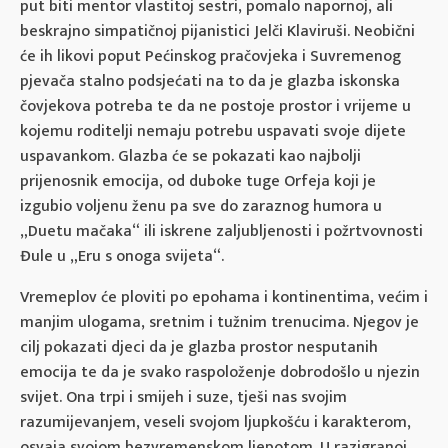
put biti mentor vlastitoj sestri, pomalo napornoj, ali
beskrajno simpatičnoj pijanistici Jelči Klaviruši. Neobični
će ih likovi poput Pećinskog pračovjeka i Suvremenog
pjevača stalno podsjećati na to da je glazba iskonska
čovjekova potreba te da ne postoje prostor i vrijeme u
kojemu roditelji nemaju potrebu uspavati svoje dijete
uspavankom. Glazba će se pokazati kao najbolji
prijenosnik emocija, od duboke tuge Orfeja koji je
izgubio voljenu ženu pa sve do zaraznog humora u
„Duetu mačaka“ ili iskrene zaljubljenosti i požrtvovnosti
Đule u „Eru s onoga svijeta“.
Vremeplov će ploviti po epohama i kontinentima, većim i
manjim ulogama, sretnim i tužnim trenucima. Njegov je
cilj pokazati djeci da je glazba prostor nesputanih
emocija te da je svako raspoloženje dobrodošlo u njezin
svijet. Ona trpi i smijeh i suze, tješi nas svojim
razumijevanjem, veseli svojom ljupkošću i karakterom,
osvaja svojom bezvremenskom ljepotom. U razigranoj