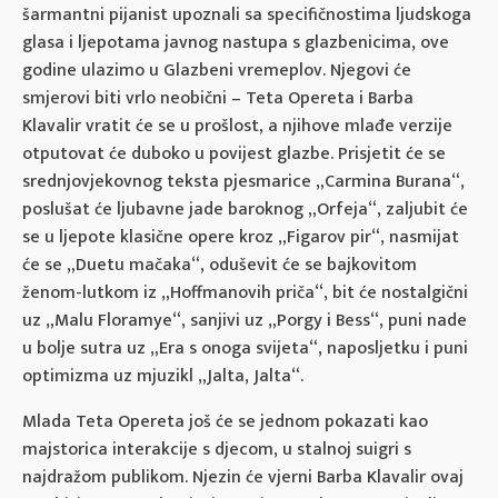
šarmantni pijanist upoznali sa specifičnostima ljudskoga
glasa i ljepotama javnog nastupa s glazbenicima, ove
godine ulazimo u Glazbeni vremeplov. Njegovi će
smjerovi biti vrlo neobični – Teta Opereta i Barba
Klavalir vratit će se u prošlost, a njihove mlađe verzije
otputovat će duboko u povijest glazbe. Prisjetit će se
srednjovjekovnog teksta pjesmarice „Carmina Burana“,
poslušat će ljubavne jade baroknog „Orfeja“, zaljubit će
se u ljepote klasične opere kroz „Figarov pir“, nasmijat
će se „Duetu mačaka“, oduševit će se bajkovitom
ženom-lutkom iz „Hoffmanovih priča“, bit će nostalgični
uz „Malu Floramye“, sanjivi uz „Porgy i Bess“, puni nade
u bolje sutra uz „Era s onoga svijeta“, naposljetku i puni
optimizma uz mjuzikl „Jalta, Jalta“.
Mlada Teta Opereta još će se jednom pokazati kao
majstorica interakcije s djecom, u stalnoj suigri s
najdražom publikom. Njezin će vjerni Barba Klavalir ovaj