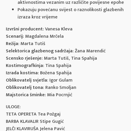
aktivnostima vezanim uz različite povijesne epohe
Pokazuju povećanu svijest o raznolikosti glazbenih
izraza kroz vrijeme
Izvršni producent:
Vanesa Kleva
Scenarij:
Magdalena Mrčela
Režija:
Marta Tutiš
Selektorica glazbenog sadržaja:
Žana Marendić
Scensko rješenje:
Marta Tutiš, Tina Spahija
Kostimografkinja:
Tina Spahija
Izrada kostima:
Božena Spahija
Oblikovatelj svjetla
: Igor Gulam
Oblikovatelj tona:
Ranko Smoljan
Majstorica šminke:
Mia Pocrnjić
ULOGE:
TETA OPERETA Tea Požgaj
BARBA KLAVALIR Stipe Gugić
JELČI KLAVIRUŠA Jelena Pavić