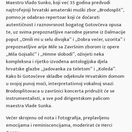
Maestro Vlado Sunko, koji već 35 godina predvodi
najtrofejniji hrvatski amaterski muški zbor „Brodosplit“,
pomno je odabrao repertoar koji će dočarati
autentičnost i raznovrsnost bogatog Gotovčeva opusa
te, uz svima prepoznatljive narodne pjesme iz Dalmacije
poput „Omili mi u selu divojka“ i „Dobra večer, uzorita“ i
prepoznatljive arije Mile sa Završnim zborom iz opere
„Mila Gojsalić“ i „Himne slobodi“, oživjeti neka
kompleksna i rijetko izvođena antologijska djela
hrvatske glazbe „Jadovanka za teletom“ i „Koleda“.
Kako bi Gotovčeve skladbe odjeknule Hrvatskim domom
u svojoj punoj moći, interpretativnoj vokalnoj snazi
Brodosplitovaca u završnici koncerta pridružit će se
instrumentalisti, a sve pod dirigentskom palicom
maestra Vlade Sunka.
Večer skrojenu od nota i fotografija, preplavljenu
emocijama i reminiscencijama, moderirat će Herci