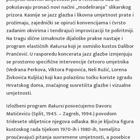
pokušavaju pronaći novi načini „modeliranja“ slikarskog
prizora. Kasnije se jazz glazba i likovna umjetnost prate i
prožimaju, zajednički se opirući konvencijama i čvrsto
zadanim okvirima i tendirajući improvizaciji te poliritmiji.
Na tragu slične izmaknute dijaloške prakse nastaje i
program elastičnih
Rakursa
koji je osmislio kustos Dalibor
Prančević. U rasporedu koncerata jazz glazbe izmjenjuju
se prostorno specifične intervencije četvoro umjetnika
(Vedrana Perkova, Viktora Popovića, Neli Ružić, Lorena
Živkovića Kuljiša) koji kao polazišnu točku koriste zgradu
Hrvatskog doma, značajnog susretišta glazbe i vizualne
umjetnosti.
Izložbeni program
Rakursi
posvećujemo Davoru
Matičeviću (Split, 1945. – Zagreb, 1994.) povodom
tridesete obljetnice njegova odlaska. Bio je ključna figura
kustoskog rada tijekom 1970-ih i 1980-ih, temeljito
proučavajući pitanja suvremene umjetnosti, a posebice