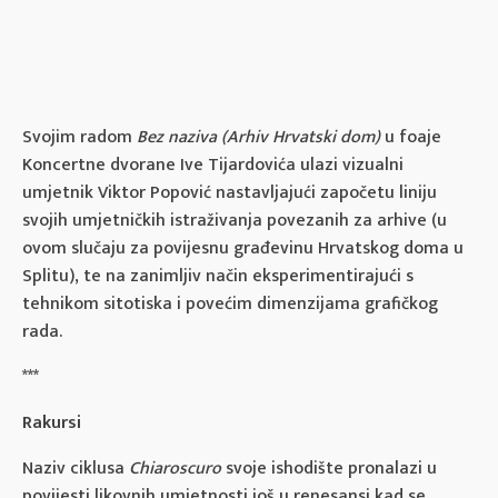
Svojim radom
Bez naziva (Arhiv Hrvatski dom)
u foaje
Koncertne dvorane Ive Tijardovića ulazi vizualni
umjetnik Viktor Popović nastavljajući započetu liniju
svojih umjetničkih istraživanja povezanih za arhive (u
ovom slučaju za povijesnu građevinu Hrvatskog doma u
Splitu), te na zanimljiv način eksperimentirajući s
tehnikom sitotiska i povećim dimenzijama grafičkog
rada.
***
Rakursi
Naziv ciklusa
Chiaroscuro
svoje ishodište pronalazi u
povijesti likovnih umjetnosti još u renesansi kad se