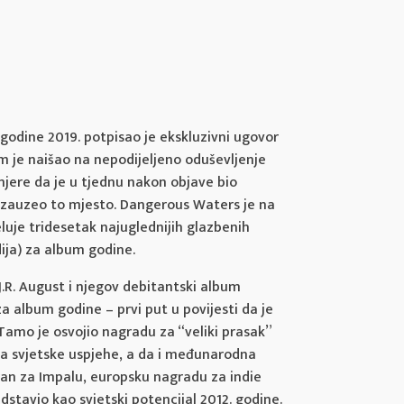
, godine 2019. potpisao je ekskluzivni ugovor
 je naišao na nepodijeljeno oduševljenje
e mjere da je u tjednu nakon objave bio
u zauzeo to mjesto. Dangerous Waters je na
eluje tridesetak najuglednijih glazbenih
dija) za album godine.
R. August i njegov debitantski album
za album godine – prvi put u povijesti da je
Tamo je osvojio nagradu za “veliki prasak”
za svjetske uspjehe, a da i međunarodna
ran za Impalu, europsku nagradu za indie
edstavio kao svjetski potencijal 2012. godine.