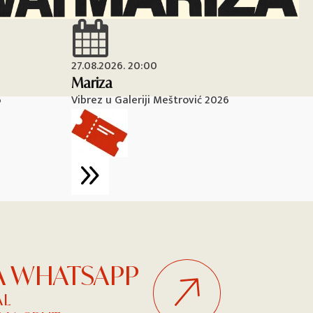
27.08.2026. 20:00
28
Mariza
Ma
6
Vibrez u Galeriji Meštrović 2026
Vi
NA WHATSAPP
AL