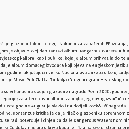
ći je glazbeni talent u regiji. Nakon niza zapaženih EP izdanja
om je objavio svoj debitantski album Dangerous Waters. Album
m svjetskog kalibra, kao i publike, koja je album prihvatila do t
sti da je album domaćeg izvođača koji pjeva na engleskom jezik
mom godine, uključujući i veliku Nacionalovu anketu u kojoj sudj
e emisije Music Pub Zlatka Turkalja (Drugi program Hrvatskog ra
su vrhunac na dodjeli glazbene nagrade Porin 2020. godine: J.
ategorije; za alternativni album, za najboljeg novog izvođača i 
u. Iste godine August je slavio i na dodjeli Rock&Off nagrada. 
dine. Konsenzus kritike je da je riječ o glazbeniku spremnom 
u se radi potvrđuje i činjenica da je Dangerous Waters nomini
iki Coldplay nije bio u krivu kada je J.R.-a na svojoj stranici pr