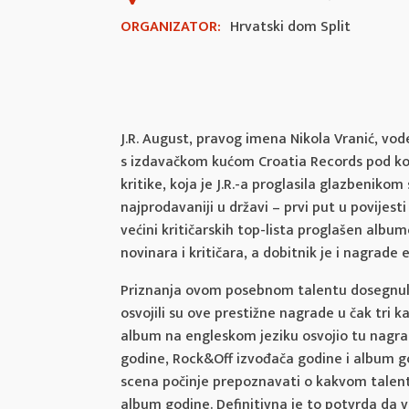
ORGANIZATOR:
Hrvatski dom Split
J.R. August, pravog imena Nikola Vranić, vode
s izdavačkom kućom Croatia Records pod koj
kritike, koja je J.R.-a proglasila glazbeniko
najprodavaniji u državi – prvi put u povije
većini kritičarskih top-lista proglašen albu
novinara i kritičara, a dobitnik je i nagrad
Priznanja ovom posebnom talentu dosegnula 
osvojili su ove prestižne nagrade u čak tri k
album na engleskom jeziku osvojio tu nagrad
godine, Rock&Off izvođača godine i album go
scena počinje prepoznavati o kakvom talent
album godine. Definitivna je to potvrda da vel