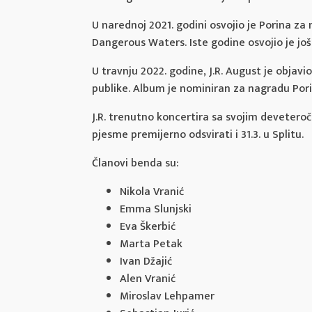
U narednoj 2021. godini osvojio je Porina za 
Dangerous Waters. Iste godine osvojio je još
U travnju 2022. godine, J.R. August je objavio
publike. Album je nominiran za nagradu Porin
J.R. trenutno koncertira sa svojim devetero
pjesme premijerno odsvirati i 31.3. u Splitu.
Članovi benda su:
Nikola Vranić
Emma Slunjski
Eva Škerbić
Marta Petak
Ivan Džajić
Alen Vranić
Miroslav Lehpamer