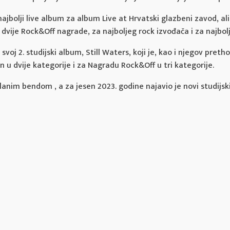
najbolji live album za album Live at Hrvatski glazbeni zavod, al
 dvije Rock&Off nagrade, za najboljeg rock izvođača i za najbolj
 svoj 2. studijski album, Still Waters, koji je, kao i njegov preth
 u dvije kategorije i za Nagradu Rock&Off u tri kategorije.
članim bendom , a za jesen 2023. godine najavio je novi studijs