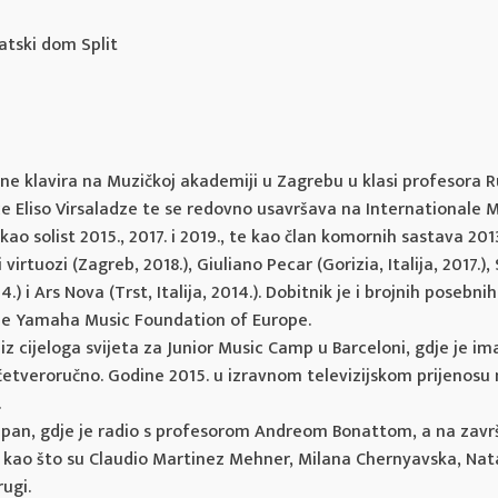
atski dom Split
odine klavira na Muzičkoj akademiji u Zagrebu u klasi profesor
ice Eliso Virsaladze te se redovno usavršava na Internationale
ao solist 2015., 2017. i 2019., te kao član komornih sastava 2013.
rtuozi (Zagreb, 2018.), Giuliano Pecar (Gorizia, Italija, 2017.),
4.) i Ars Nova (Trst, Italija, 2014.). Dobitnik je i brojnih poseb
uje Yamaha Music Foundation of Europe.
 cijeloga svijeta za Junior Music Camp u Barceloni, gdje je ima
četveroručno. Godine 2015. u izravnom televizijskom prijenosu
.
ppan, gdje je radio s profesorom Andreom Bonattom, a na zavr
 kao što su Claudio Martinez Mehner, Milana Chernyavska, Nata
ugi.