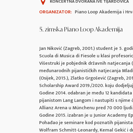
KONCERTNA DVORANA IVE TIJARDOVIĆA
ORGANIZATOR:
Piano Loop Akademija i Hrv
5. zimska Piano Loop Akademija
Jan Niković (Zagreb, 2001.) student je 5. g
Scuola di Musica di Fiesole u klasi profesor
Višestruki je pobjednik državnih natjecanja (k
međunarodnih pijanističkih natjecanja Mladi vi
(Osijek, 2015.), Zlatko Grgošević (Zagreb, 201
Scholarship Award 2019./2020. koju dodjelj
Godine 2014. odabran je među 12 kandidata iz
pijanistom Lang Langom i nastupiti s njime 
Allianz Arena u Münchenu pred 70 000 ljudi
Godine 2015. izabran je u Junior Academy E
Pohađao je seminare kod poznatih pijanista
Wolfram Schmitt-Leonardy, Kemal Gekić i dr