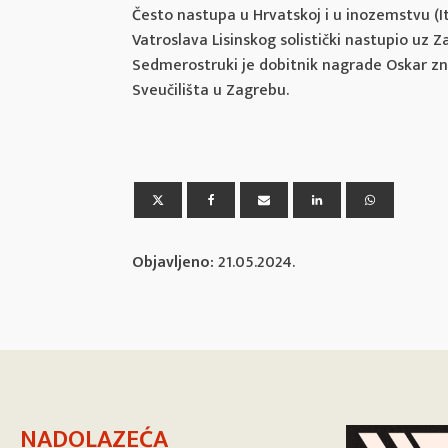
Često nastupa u Hrvatskoj i u inozemstvu (Ita
Vatroslava Lisinskog solistički nastupio uz Z
Sedmerostruki je dobitnik nagrade Oskar zna
Sveučilišta u Zagrebu.
Objavljeno:
21.05.2024.
NADOLAZEĆA