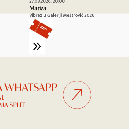
27.08.2026. 20:00
28
Mariza
Ma
6
Vibrez u Galeriji Meštrović 2026
Vi
NA WHATSAPP
AL
A SPLIT