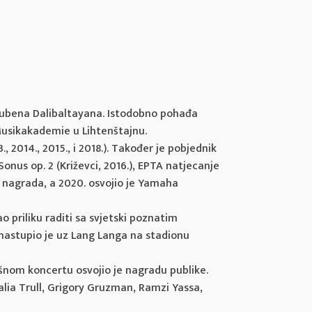
a Rubena Dalibaltayana. Istodobno pohađa
 Musikakademie u Lihtenštajnu.
, 2014., 2015., i 2018.). Također je pobjednik
 Sonus op. 2 (Križevci, 2016.), EPTA natjecanje
nih nagrada, a 2020. osvojio je Yamaha
o priliku raditi sa svjetski poznatim
 nastupio je uz Lang Langa na stadionu
šnom koncertu osvojio je nagradu publike.
lia Trull, Grigory Gruzman, Ramzi Yassa,