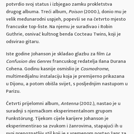
potvrdio svoj status i izbjegao zamku prokletstva
drugog albuma. Treći album,
Poison
(2000.), donio mu je
velik međunarodni uspjeh, popevši se na četvrto mjesto
francuske top-liste. Na njemu je surađivao i Robin
Guthrie, osnivač kultnog benda Cocteau Twins, koji je
odsvirao gitaru.
Iste godine Johanson je skladao glazbu za film
La
Confusion des Genres
francuskog redatelja Ilana Durana
Cohena. Godinu kasnije osmislio je
Cosmodrome
,
multimedijalnu instalaciju koja je premijerno prikazana
u Dijonu, a potom obišla svijet, s posljednjim nastupom u
Parizu.
Četvrti prijelomni album,
Antenna
(2002.), nastao je u
suradnji s njemačkom eksperimentalnom grupom
Funkstörung. Tijekom cijele karijere Johanson je
eksperimentirao sa zvukom i žanrovima, stapajući ih u
svoj prepoznatljiv stil koji je s vremenom postao žanr za