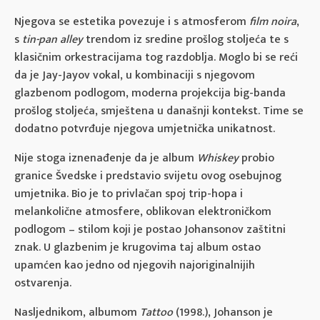
Njegova se estetika povezuje i s atmosferom
film noira
,
s
tin-pan alley
trendom iz sredine prošlog stoljeća te s
klasičnim orkestracijama tog razdoblja. Moglo bi se reći
da je Jay-Jayov vokal, u kombinaciji s njegovom
glazbenom podlogom, moderna projekcija big-banda
prošlog stoljeća, smještena u današnji kontekst. Time se
dodatno potvrđuje njegova umjetnička unikatnost.
Nije stoga iznenađenje da je album
Whiskey
probio
granice Švedske i predstavio svijetu ovog osebujnog
umjetnika. Bio je to privlačan spoj trip-hopa i
melankolične atmosfere, oblikovan elektroničkom
podlogom – stilom koji je postao Johansonov zaštitni
znak. U glazbenim je krugovima taj album ostao
upamćen kao jedno od njegovih najoriginalnijih
ostvarenja.
Nasljednikom, albumom
Tattoo
(1998.), Johanson je