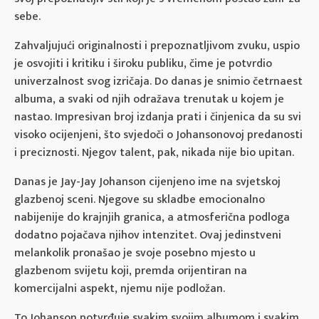
sebe.
Zahvaljujući originalnosti i prepoznatljivom zvuku, uspio
je osvojiti i kritiku i široku publiku, čime je potvrdio
univerzalnost svog izričaja. Do danas je snimio četrnaest
albuma, a svaki od njih odražava trenutak u kojem je
nastao. Impresivan broj izdanja prati i činjenica da su svi
visoko ocijenjeni, što svjedoči o Johansonovoj predanosti
i preciznosti. Njegov talent, pak, nikada nije bio upitan.
Danas je Jay-Jay Johanson cijenjeno ime na svjetskoj
glazbenoj sceni. Njegove su skladbe emocionalno
nabijenije do krajnjih granica, a atmosferična podloga
dodatno pojačava njihov intenzitet. Ovaj jedinstveni
melankolik pronašao je svoje posebno mjesto u
glazbenom svijetu koji, premda orijentiran na
komercijalni aspekt, njemu nije podložan.
To Johanson potvrđuje svakim svojim albumom i svakim