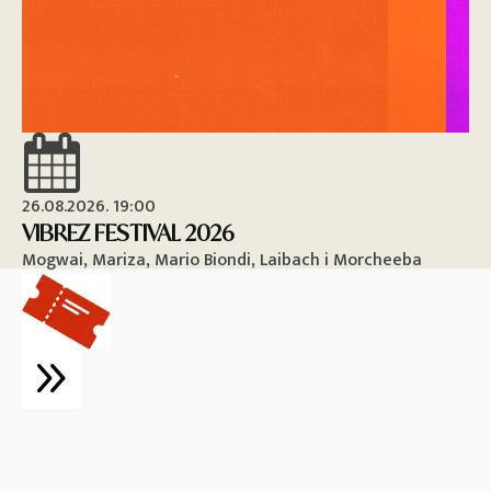
26.08.2026. 19:00
26
VIBREZ FESTIVAL 2026
M
Mogwai, Mariza, Mario Biondi, Laibach i Morcheeba
Vi