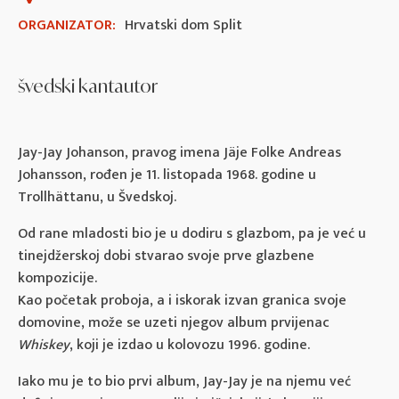
ORGANIZATOR:
Hrvatski dom Split
švedski kantautor
Jay-Jay Johanson, pravog imena Jäje Folke Andreas
Johansson, rođen je 11. listopada 1968. godine u
Trollhättanu, u Švedskoj.
Od rane mladosti bio je u dodiru s glazbom, pa je već u
tinejdžerskoj dobi stvarao svoje prve glazbene
kompozicije.
Kao početak proboja, a i iskorak izvan granica svoje
domovine, može se uzeti njegov album prvijenac
Whiskey
, koji je izdao u kolovozu 1996. godine.
Iako mu je to bio prvi album, Jay-Jay je na njemu već