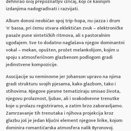
definirao svoj prepoznatljiv izričaj, koji će kasnijim
izdanjima nadograđivati i razvijati.
Album donosi neobičan spoj trip-hopa, nu-jazza i drum
'n' bassa, pri čemu stvara eklektičan zvuk – elektroničke
pasaže pune sintetičkih ritmova, ali s pastoralnim
ugođajem. Sve to dodatno naglašava njegov dominantni
vokal – mekan, opušten, prožet melankolijom, kojim u
spoju s atmosferičnom glazbenom podlogom gradi
jedinstvene kompozicije.
Asocijacije su neminovne jer Johanson upravo na njima
gradi strukturu svojih pjesama, kako glazbom, tako i
stihovima. Njegove pjesme tematiziraju smisao života,
njegovu prolaznost, ljubav, ali i svakodnevne trenutke
koje u prolazu registriramo, a zatim brzo zaboravljamo.
Zamrzavanje tih trenutaka i njihova projekcija kroz
glazbu još je jedan ključni element njegove lirike, kojom
dominira romantičarska atmosfera nalik Byronovoj.