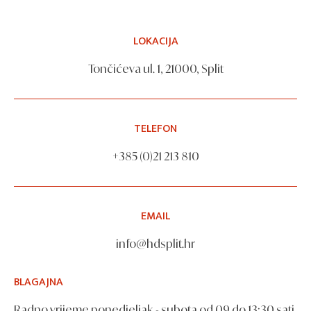
LOKACIJA
Tončićeva ul. 1, 21000, Split
TELEFON
+385 (0)21 213 810
EMAIL
info@hdsplit.hr
BLAGAJNA
Radno vrijeme ponedjeljak - subota od 09 do 13:30 sati