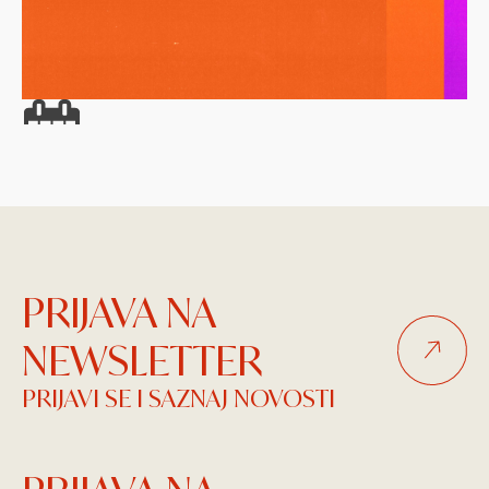
26.08.2026. 19:00
26
VIBREZ FESTIVAL 2026
M
Mogwai, Mariza, Mario Biondi, Laibach i Morcheeba
Vi
PRIJAVA NA
NEWSLETTER
PRIJAVI SE I SAZNAJ NOVOSTI