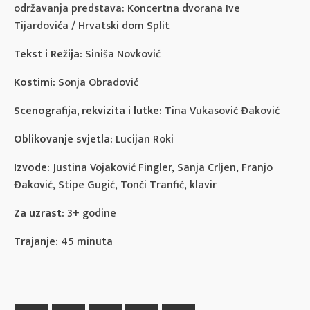
održavanja predstava: Koncertna dvorana Ive
Tijardovića / Hrvatski dom Split
Tekst i Režija:
Siniša Novković
Kostimi:
Sonja Obradović
Scenografija, rekvizita i lutke:
Tina Vukasović Đaković
Oblikovanje svjetla:
Lucijan Roki
Izvode:
Justina Vojaković Fingler, Sanja Crljen, Franjo
Đaković, Stipe Gugić, Tonči Tranfić, klavir
Za uzrast:
3+ godine
Trajanje:
45 minuta