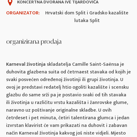
KONCERTNA DVORANA IVE TIJARDOVIĆA
ORGANIZATOR:
Hrvatski dom Split i Gradsko kazalište
lutaka Split
organizirana prodaja
Karneval životinja
skladatelja Camille Saint-Saënsa je
duhovita glazbena suita od četrnaest stavaka od kojih je
svaki posvećen određenoj životinji ili grupi životinja. U
ovoj je predstavi redatelj htio ogoliti kazalište i scensku
glazbu do same srži pa je postavio svaki od tih stavaka
ili životinja u različitu vrstu kazališta i žanrovske glume,
naravno uz poštivanje originalne skladbe. U ovih
četrdeset i pet minuta, četiri talentirana glumca i jedan
izvrstan klavirist će vam prikazati na duhovit i zabavan
način Karneval životinja kakvog još niste vidjeli. Mjesto