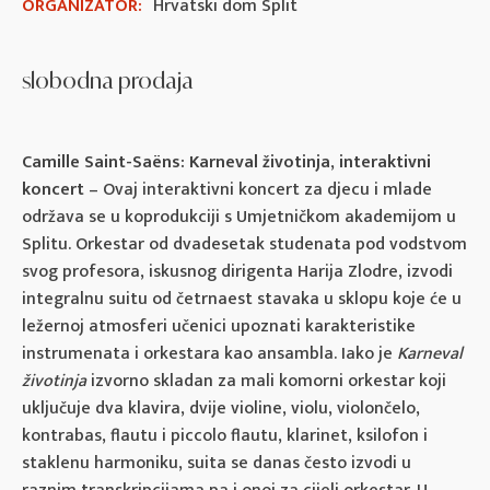
ORGANIZATOR:
Hrvatski dom Split
slobodna prodaja
Camille Saint-Saëns: Karneval životinja
,
interaktivni
koncert
– Ovaj interaktivni koncert za djecu i mlade
održava se u koprodukciji s Umjetničkom akademijom u
Splitu. Orkestar od dvadesetak studenata pod vodstvom
svog profesora, iskusnog dirigenta Harija Zlodre, izvodi
integralnu suitu od četrnaest stavaka u sklopu koje će u
ležernoj atmosferi učenici upoznati karakteristike
instrumenata i orkestara kao ansambla. Iako je
Karneval
životinja
izvorno skladan za mali komorni orkestar koji
uključuje dva klavira, dvije violine, violu, violončelo,
kontrabas, flautu i piccolo flautu, klarinet, ksilofon i
staklenu harmoniku, suita se danas često izvodi u