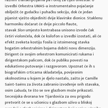
raznim transkripcijama pa i onoj za cijeli orkestar. U
izvedbi Orkestra UMAS-a instrumentalno pojačanje
obilježit će gudačku i puhačku sekciju, dok će jedan
pijanist vješto objediniti dvije klavirske dionice. Staklenu
harmoniku dočarat će dvije piccolo flaute,
stavak
Slon
umjesto kontrabasa unisono izvode čak
četiri violončela, dok će ksilofon u izvedbi izostati, ali će
efekt zveketa kostiju fosila iz istoimenog stavka
bogatim orkestralnim bojama dobiti novu dimenziju.
Dirigent će svojim orkestrom komunicirati rukama i
dirigentskom palicom, dok će publiku povesti na
edukativno putovanje i razgovorom. Upoznat će ih s
biografskim crticama skladatelja, povijesnim
okolnostima u kojem je djelo nastalo, zašto je Camille
Saint-Saëns za života zabranio izvođenje svih stavaka,
osim
Labuda
, te što se sve glazbom može prikazati.
Secesijska dvorana Ive Tijardovića za ovu prigodu
pretvorit će se u učionicu s glazbom uživo u bliskoj