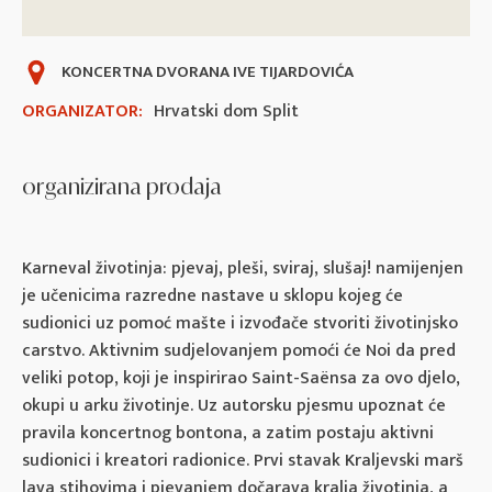
KONCERTNA DVORANA IVE TIJARDOVIĆA
ORGANIZATOR:
Hrvatski dom Split
organizirana prodaja
Karneval životinja: pjevaj, pleši, sviraj, slušaj! namijenjen
je učenicima razredne nastave u sklopu kojeg će
sudionici uz pomoć mašte i izvođače stvoriti životinjsko
carstvo. Aktivnim sudjelovanjem pomoći će Noi da pred
veliki potop, koji je inspirirao Saint-Saënsa za ovo djelo,
okupi u arku životinje. Uz autorsku pjesmu upoznat će
pravila koncertnog bontona, a zatim postaju aktivni
sudionici i kreatori radionice. Prvi stavak Kraljevski marš
lava stihovima i pjevanjem dočarava kralja životinja, a