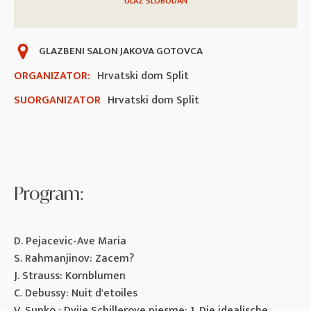
ULAZ SLOBODAN
GLAZBENI SALON JAKOVA GOTOVCA
ORGANIZATOR:
Hrvatski dom Split
SUORGANIZATOR
Hrvatski dom Split
Program:
D. Pejacevic-Ave Maria
S. Rahmanjinov: Zacem?
J. Strauss: Kornblumen
C. Debussy: Nuit d'etoiles
V. Sunko : Dvije Schillerove pjesme: 1. Die idealische