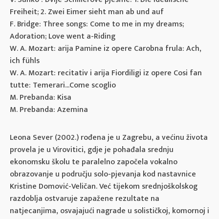
Freiheit; 2. Zwei Eimer sieht man ab und auf
F. Bridge: Three songs: Come to me in my dreams;
Adoration; Love went a-Riding
W. A. Mozart: arija Pamine iz opere Carobna frula: Ach,
ich fühls
W. A. Mozart: recitativ i arija Fiordiligi iz opere Cosi fan
tutte: Temerari...Come scoglio
M. Prebanda: Kisa
M. Prebanda: Azemina
Leona Sever (2002.) rođena je u Zagrebu, a većinu života
provela je u Virovitici, gdje je pohađala srednju
ekonomsku školu te paralelno započela vokalno
obrazovanje u području solo-pjevanja kod nastavnice
Kristine Domović-Veličan. Već tijekom srednjoškolskog
razdoblja ostvaruje zapažene rezultate na
natjecanjima, osvajajući nagrade u solističkoj, komornoj i