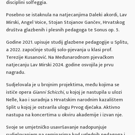
disciplini solfeggia.
Posebno se istaknula na natjecanjima Daleki akordi, Lav
Mirski, Angel Voice, Stojan Stojanov Gančev, Hrvatskog
društva glazbenih i plesnih pedagoga te Sonus op. 5.
Godine 2021. upisuje studij glazbene pedagogije u Splitu,
a 2022. započinje studij solo-pjevanja u klasi prof.
Terezije Kusanović. Na Međunarodnom pjevačkom
natjecanju Lav Mirski 2024. godine osvojila je prvu
nagradu.
Sudjelovala je u brojnim projektima, među kojima se
ističe opera
Gianni Schicchi
, u kojoj je nastupila u ulozi
Nelle, kao i suradnja s Hrvatskim narodnim kazalištem
Split u kojoj je ostvarila ulogu Prvog dječaka. Aktivno
nastupa na koncertima u okviru akademije i izvan nje.
Svoje se umjetničko usavršavanje nadopunjuje
sudjelovanjem na seminarima kod uglednih pedagoga i