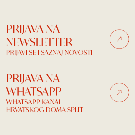
Mogwai, Mariza, Mario Biondi, Laibach i Morcheeba
Vi
PRIJAVA NA
NEWSLETTER
PRIJAVI SE I SAZNAJ NOVOSTI
PRIJAVA NA
WHATSAPP
WHATSAPP KANAL
HRVATSKOG DOMA SPLIT