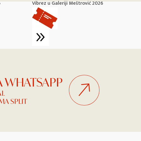
6
Vibrez u Galeriji Meštrović 2026
Vi
NA WHATSAPP
AL
A SPLIT