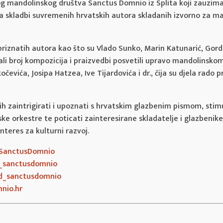
g mandolinskog društva Sanctus Domnio iz Splita koji zauzima
ja skladbi suvremenih hrvatskih autora skladanih izvorno za m
riznatih autora kao što su Vlado Sunko, Marin Katunarić, Gorda
emali broj kompozicija i praizvedbi posvetili upravo mandolinsko
evića, Josipa Hatzea, Ive Tijardovića i dr., čija su djela rado 
dih zaintrigirati i upoznati s hrvatskim glazbenim pismom, stim
 orkestre te poticati zainteresirane skladatelje i glazbenike
nteres za kulturni razvoj.
SanctusDomnio
_sanctusdomnio
d_sanctusdomnio
nio.hr