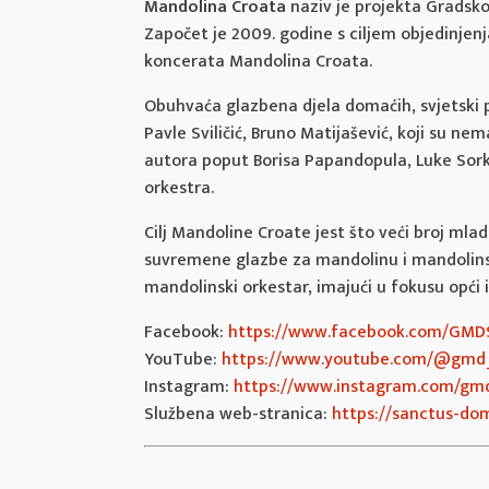
Mandolina Croata
naziv je projekta Gradsko
Započet je 2009. godine s ciljem objedinjen
koncerata Mandolina Croata.
Obuhvaća glazbena djela domaćih, svjetski p
Pavle Sviličić, Bruno Matijašević, koji su n
autora poput Borisa Papandopula, Luke Sorkoč
orkestra.
Cilj Mandoline Croate jest što veći broj mla
suvremene glazbe za mandolinu i mandolinske
mandolinski orkestar, imajući u fokusu opći i
Facebook:
https://www.facebook.com/GMD
YouTube:
https://www.youtube.com/@gmd
Instagram:
https://www.instagram.com/gm
Službena web-stranica:
https://sanctus-dom