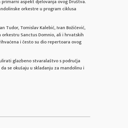
 primarni aspekt djelovanja ovog Društva.
andolinske orkestre u program ciklusa
n Tudor, Tomislav Kalebić, Ivan Božičević,
m orkestru Sanctus Domnio, ali i hrvatskih
prihvaćena i često su dio repertoara ovog
ulirati glazbeno stvaralaštvo s područja
 da se okušaju u skladanju za mandolinu i