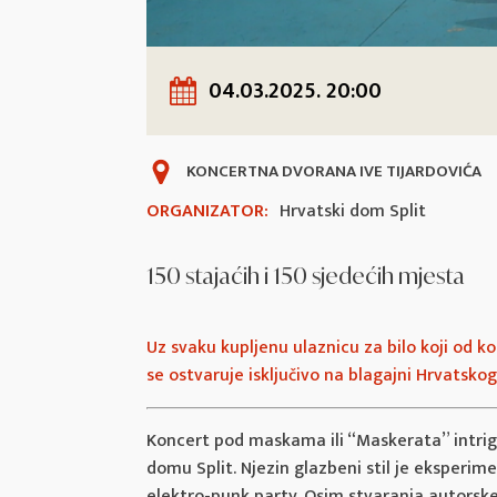
04.03.2025. 20:00
KONCERTNA DVORANA IVE TIJARDOVIĆA
ORGANIZATOR:
Hrvatski dom Split
150 stajaćih i 150 sjedećih mjesta
Uz svaku kupljenu ulaznicu za bilo koji od k
se ostvaruje isključivo na blagajni Hrvatsko
Koncert pod maskama ili “Maskerata” intrig
domu Split. Njezin glazbeni stil je eksperim
elektro-punk party. Osim stvaranja autorske 