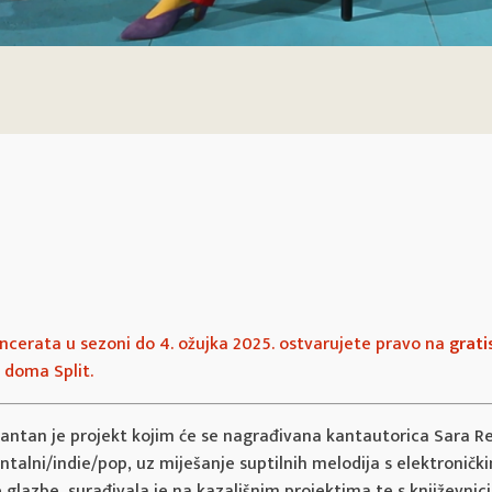
oncerata u sezoni do 4. ožujka 2025. ostvarujete pravo na
grati
g doma Split.
antan je projekt kojim će se nagrađivana kantautorica Sara R
entalni/indie/pop, uz miješanje suptilnih melodija s elektronič
glazbe, surađivala je na kazališnim projektima te s književnic