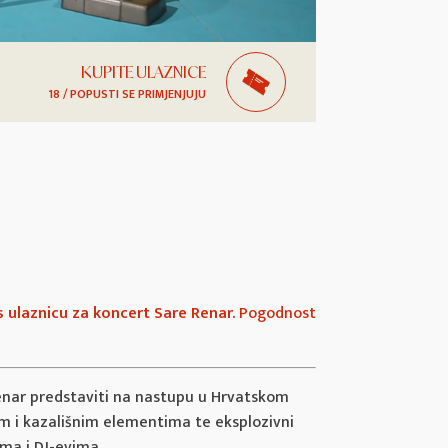
KUPITE ULAZNICE
18 / POPUSTI SE PRIMJENJUJU
s ulaznicu za koncert Sare Renar.
Pogodnost
enar predstaviti na nastupu u Hrvatskom
kim i kazališnim elementima te eksplozivni
ima i DJ-evima.