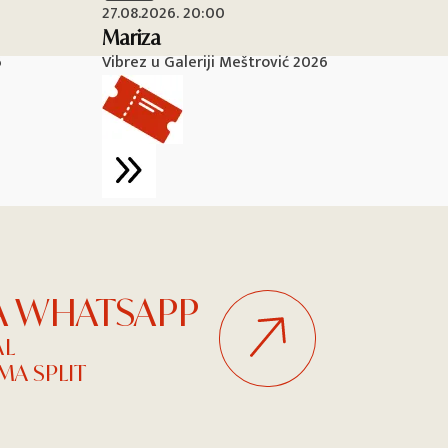
27.08.2026. 20:00
28
Mariza
Ma
6
Vibrez u Galeriji Meštrović 2026
Vi
NA WHATSAPP
AL
A SPLIT