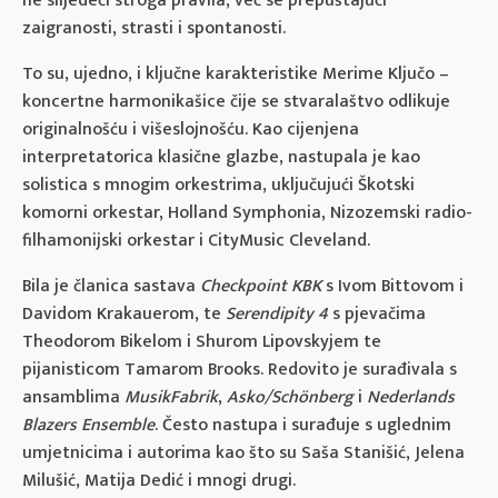
ne slijedeći stroga pravila, već se prepuštajući
zaigranosti, strasti i spontanosti.
To su, ujedno, i ključne karakteristike Merime Ključo –
koncertne harmonikašice čije se stvaralaštvo odlikuje
originalnošću i višeslojnošću. Kao cijenjena
interpretatorica klasične glazbe, nastupala je kao
solistica s mnogim orkestrima, uključujući Škotski
komorni orkestar, Holland Symphonia, Nizozemski radio-
filhamonijski orkestar i CityMusic Cleveland.
Bila je članica sastava
Checkpoint KBK
s Ivom Bittovom i
Davidom Krakauerom, te
Serendipity 4
s pjevačima
Theodorom Bikelom i Shurom Lipovskyjem te
pijanisticom Tamarom Brooks. Redovito je surađivala s
ansamblima
MusikFabrik
,
Asko/Schönberg
i
Nederlands
Blazers Ensemble
. Često nastupa i surađuje s uglednim
umjetnicima i autorima kao što su Saša Stanišić, Jelena
Milušić, Matija Dedić i mnogi drugi.