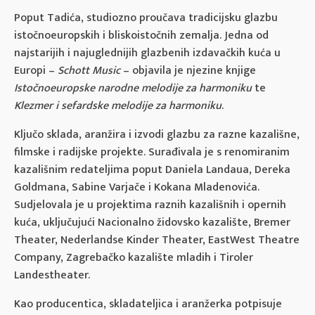
Poput Tadića, studiozno proučava tradicijsku glazbu
istočnoeuropskih i bliskoistočnih zemalja. Jedna od
najstarijih i najuglednijih glazbenih izdavačkih kuća u
Europi –
Schott Music
– objavila je njezine knjige
Istočnoeuropske narodne melodije za harmoniku
te
Klezmer i sefardske melodije za harmoniku
.
Ključo sklada, aranžira i izvodi glazbu za razne kazališne,
filmske i radijske projekte. Surađivala je s renomiranim
kazališnim redateljima poput Daniela Landaua, Dereka
Goldmana, Sabine Varjače i Kokana Mladenovića.
Sudjelovala je u projektima raznih kazališnih i opernih
kuća, uključujući Nacionalno židovsko kazalište, Bremer
Theater, Nederlandse Kinder Theater, EastWest Theatre
Company, Zagrebačko kazalište mladih i Tiroler
Landestheater.
Kao producentica, skladateljica i aranžerka potpisuje