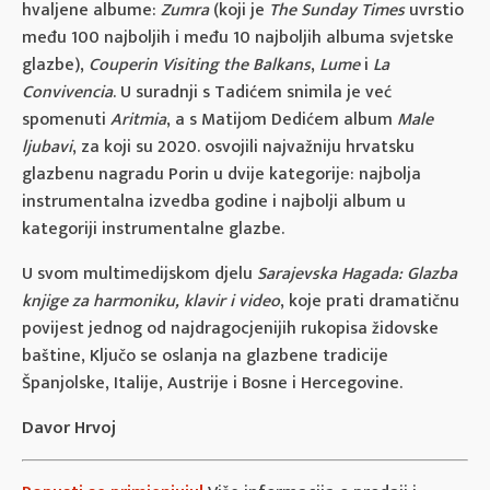
hvaljene albume:
Zumra
(koji je
The Sunday Times
uvrstio
među 100 najboljih i među 10 najboljih albuma svjetske
glazbe),
Couperin Visiting the Balkans
,
Lume
i
La
Convivencia
. U suradnji s Tadićem snimila je već
spomenuti
Aritmia
, a s Matijom Dedićem album
Male
ljubavi
, za koji su 2020. osvojili najvažniju hrvatsku
glazbenu nagradu Porin u dvije kategorije: najbolja
instrumentalna izvedba godine i najbolji album u
kategoriji instrumentalne glazbe.
U svom multimedijskom djelu
Sarajevska Hagada: Glazba
knjige za harmoniku, klavir i video
, koje prati dramatičnu
povijest jednog od najdragocjenijih rukopisa židovske
baštine, Ključo se oslanja na glazbene tradicije
Španjolske, Italije, Austrije i Bosne i Hercegovine.
Davor Hrvoj