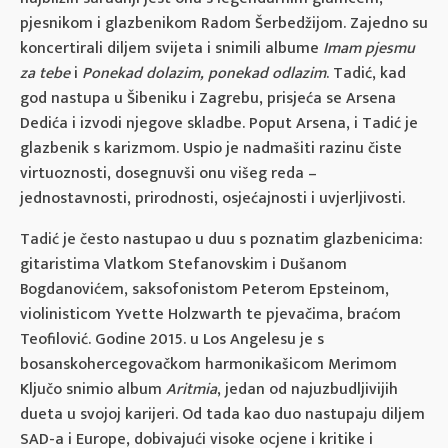
pjesnikom i glazbenikom Radom Šerbedžijom. Zajedno su
koncertirali diljem svijeta i snimili albume
Imam pjesmu
za tebe
i
Ponekad dolazim, ponekad odlazim
. Tadić, kad
god nastupa u Šibeniku i Zagrebu, prisjeća se Arsena
Dedića i izvodi njegove skladbe. Poput Arsena, i Tadić je
glazbenik s karizmom. Uspio je nadmašiti razinu čiste
virtuoznosti, dosegnuvši onu višeg reda –
jednostavnosti, prirodnosti, osjećajnosti i uvjerljivosti.
Tadić je često nastupao u duu s poznatim glazbenicima:
gitaristima Vlatkom Stefanovskim i Dušanom
Bogdanovićem, saksofonistom Peterom Epsteinom,
violinisticom Yvette Holzwarth te pjevačima, braćom
Teofilović. Godine 2015. u Los Angelesu je s
bosanskohercegovačkom harmonikašicom Merimom
Ključo snimio album
Aritmia
, jedan od najuzbudljivijih
dueta u svojoj karijeri. Od tada kao duo nastupaju diljem
SAD-a i Europe, dobivajući visoke ocjene i kritike i