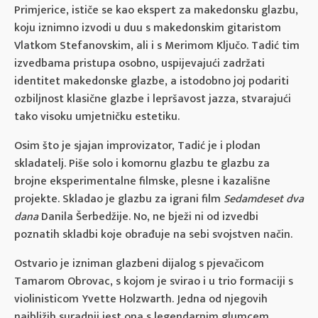
Primjerice, ističe se kao ekspert za makedonsku glazbu,
koju iznimno izvodi u duu s makedonskim gitaristom
Vlatkom Stefanovskim, ali i s Merimom Ključo. Tadić tim
izvedbama pristupa osobno, uspijevajući zadržati
identitet makedonske glazbe, a istodobno joj podariti
ozbiljnost klasične glazbe i lepršavost jazza, stvarajući
tako visoku umjetničku estetiku.
Osim što je sjajan improvizator, Tadić je i plodan
skladatelj. Piše solo i komornu glazbu te glazbu za
brojne eksperimentalne filmske, plesne i kazališne
projekte. Skladao je glazbu za igrani film
Sedamdeset dva
dana
Danila Šerbedžije. No, ne bježi ni od izvedbi
poznatih skladbi koje obrađuje na sebi svojstven način.
Ostvario je izniman glazbeni dijalog s pjevačicom
Tamarom Obrovac, s kojom je svirao i u trio formaciji s
violinisticom Yvette Holzwarth. Jedna od njegovih
najbližih suradnji jest ona s legendarnim glumcem,