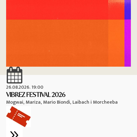
26.08.2026. 19:00
26
VIBREZ FESTIVAL 2026
M
Mogwai, Mariza, Mario Biondi, Laibach i Morcheeba
Vi