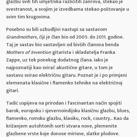
glazbu svih tih umjetnika različitih žanrova, stekao je
svestranost, a svojim je izvedbama stekao poštovanje u
svim tim krugovima.
Posebno su bili uzbudljivi nastupi sa sastavom
Grandmothers
, čiji je član bio od 2005. do 2011. godine.
Taj je sastav bio sastavljen od bivših članova benda
Mothers of Invention
gitarista i skladatelja Franka
Zappe, uz tek ponekog dodatnog člana. Iako je
najpoznatiji kao svirač akustične gitare, u tom je
sastavu svirao električnu gitaru. Poznat je i po primjeni
elemenata klasične i flamenko tehnike na električnoj
gitari.
Tadić uspijeva na prirodan i fascinantan način spojiti
barok, europsku i sjevernoindijsku klasičnu glazbu, blues,
flamenko, romsku glazbu, klasiku, rock, country... Kao da
križanjem autohtonih sorti stvara nove, plemenite
glazbene vrste koje donose mirisne, slatke plodove.