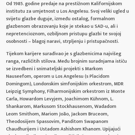
Od 1985. godine predaje na prestižnom Kalifornijskom
institutu za umjetnost u Los Angelesu. Svoj veliki ugled u
svijetu glazbe duguje, između ostalog, formalnom
glazbenom obrazovanju koje je stekao u SAD-u, ali i
nepretencioznom, ozbiljnom pristupu glazbi te svojoj
osobnosti – blagoj naravi, strpljenju i pristupačnosti.
Tijekom karijere surađivao je s glazbenicima najvišeg
ranga, različitih stilova. Među brojnim suradnjama ističu
se izvedbeni i snimateljski projekti s Markom
Nauseefom, operom u Los Angelesu (s Placidom
Domingom), Londonskim simfonijskim orkestrom, MDR
Leipzig Symphony, Filharmonijskim orkestrom iz Monte
Carla, Howardom Levyjem, Joachimom Kühnom, L.
Shankarom, Markusom Stockhausenom, Wadadom
Leom Smithom, Mariom João, Jackom Bruceom,
Theodosiijem Spassovim, Panditom Swapanom
Chaudhurijem i Ustadom Ashishom Khanom. Upijajući