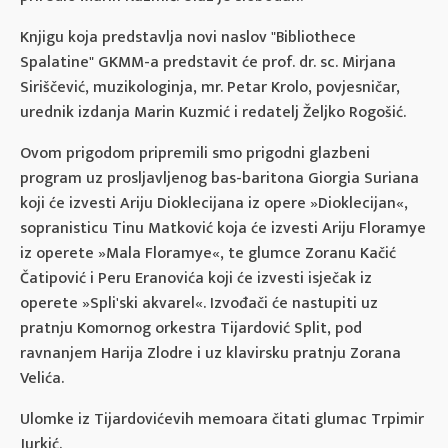
Knjigu koja predstavlja novi naslov "Bibliothece
Spalatine" GKMM-a predstavit će prof. dr. sc. Mirjana
Siriščević, muzikologinja, mr. Petar Krolo, povjesničar,
urednik izdanja Marin Kuzmić i redatelj Željko Rogošić.
Ovom prigodom pripremili smo prigodni glazbeni
program uz prosljavljenog bas-baritona Giorgia Suriana
koji će izvesti Ariju Dioklecijana iz opere »Dioklecijan«,
sopranisticu Tinu Matković koja će izvesti Ariju Floramye
iz operete »Mala Floramye«, te glumce Zoranu Kačić
Čatipović i Peru Eranovića koji će izvesti isječak iz
operete »Spli'ski akvarel«. Izvođači će nastupiti uz
pratnju Komornog orkestra Tijardović Split, pod
ravnanjem Harija Zlodre i uz klavirsku pratnju Zorana
Velića.
Ulomke iz Tijardovićevih memoara čitati glumac Trpimir
Jurkić.