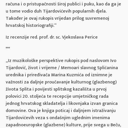
računa i o pristupačnosti široj publici i puku, kao da ga je
u tome vodio duh Tijardovićevih popularnih djela.
Također je ovaj rukopis vrijedan prilog suvremenoj
hrvatskoj historiografiji.“
Iz recenzije red. prof. dr. sc. Vjekoslava Perice
***
„Iz muzikološke perspektive rukopis pod naslovom Ivo
Tijardović, život i vrijeme / Memoari slavnog Splićanina
urednika i priređivača Marina Kuzmića od iznimne je
važnosti za daljnje proučavanje kulturnog (glazbenog)
života Splita i povijesti splitskog kazališta u prvoj
polovici 20. stoljeća te recepcije umjetničkog rada
jednog hrvatskog skladatelja i likovnjaka izvan granica
domovine. Ova je knjiga poticaj i daljnjem istraživanju
Tijardovićevih veza s ondašnjim uglednim imenima
zapadnoeuropske (glazbene) kulture, prije svega u Beču,