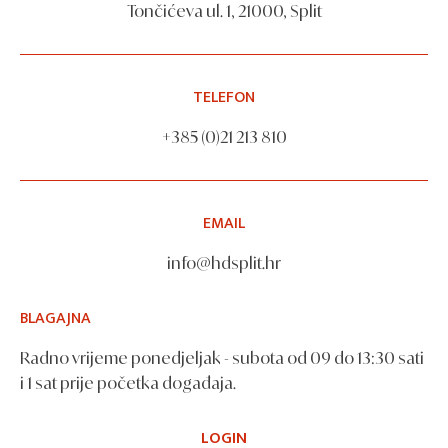
Tončićeva ul. 1, 21000, Split
TELEFON
+385 (0)21 213 810
EMAIL
info@hdsplit.hr
BLAGAJNA
Radno vrijeme ponedjeljak - subota od 09 do 13:30 sati
i 1 sat prije početka događaja.
LOGIN