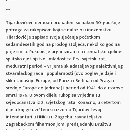
***
Tijardovićevi memoari pronađeni su nakon 50-godišnje
potrage za rukopisom koji se nalazio u inozemstvu.
Tijardović je zapisao svoja sjećanja početkom
sedamdesetih godina prošlog stoljeća, nekoliko godina
prije smrti. Rukopis je organiziran u tri tematske cjeline:
splitsko djetinjstvo i mladost te Prvi svjetski rat,
međuratni period – vrijeme skladateljevog najaktivnijeg
stvaralačkog rada i popularnosti (ovo poglavlje daje i
sliku tadašnje Europe, od Pariza i Berlina i od Praga i
srednje Europe do Jadrana) i period od 1941. do autorove
smrti 1976. U ovom dijelu rukopisa vrijedna su
svjedočanstva iz 2. svjetskog rata. Konačno, u četvrtom
dijelu knjige uvršteni su izvori o Tijardovićevoj
intendanturi u HNK-u u Zagrebu, ravnateljstvu
Zagrebačkom filharmonijom, predsjedanju Društvu