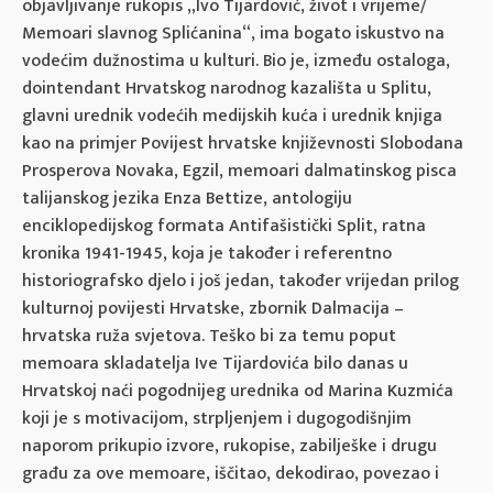
objavljivanje rukopis „Ivo Tijardović, život i vrijeme/
Memoari slavnog Splićanina“, ima bogato iskustvo na
vodećim dužnostima u kulturi. Bio je, između ostaloga,
dointendant Hrvatskog narodnog kazališta u Splitu,
glavni urednik vodećih medijskih kuća i urednik knjiga
kao na primjer Povijest hrvatske književnosti Slobodana
Prosperova Novaka, Egzil, memoari dalmatinskog pisca
talijanskog jezika Enza Bettize, antologiju
enciklopedijskog formata Antifašistički Split, ratna
kronika 1941-1945, koja je također i referentno
historiografsko djelo i još jedan, također vrijedan prilog
kulturnoj povijesti Hrvatske, zbornik Dalmacija –
hrvatska ruža svjetova. Teško bi za temu poput
memoara skladatelja Ive Tijardovića bilo danas u
Hrvatskoj naći pogodnijeg urednika od Marina Kuzmića
koji je s motivacijom, strpljenjem i dugogodišnjim
naporom prikupio izvore, rukopise, zabilješke i drugu
građu za ove memoare, iščitao, dekodirao, povezao i