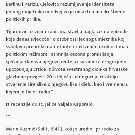
Berlinu i Parizu. Cjelovito razumijevanje identiteta
jednog umjetnika neodvojivo je od aktualnih društveno-
političkih prilika.
Tijardović u svojim zapisima stavlja naglasak na epizode
koje danas svjedoče i o osobnosti jednog umjetnika koji
svladava prepreke nametnute društvenim okolnostima i
političkim režimom. Intimnija osobna promišljanja,
sjećanja članova njegove obitelji i suradnika dragocjeno
upotpunjuju crtice iz života svestranog dionika hrvatske
glazbene povijesti 20. stoljeća i omogućuju čitatelju
stvaranje šire slike o njegovu liku i djelu, kao i vremenu u
kojem je živio i radio.“
Iz recenzije dr. sc. Jelice Valjalo Kaporelo
***
Marin Kuzmić (Split, 1940), koji je uredio i priredio za