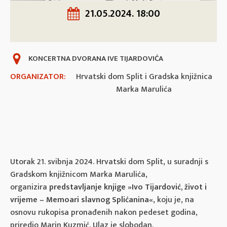
21.05.2024. 18:00
KONCERTNA DVORANA IVE TIJARDOVIĆA
ORGANIZATOR:
Hrvatski dom Split i Gradska knjižnica
Marka Marulića
Utorak 21. svibnja 2024. Hrvatski dom Split, u suradnji s
Gradskom knjižnicom Marka Marulića,
organizira
predstavljanje knjige »Ivo Tijardović, život i
vrijeme – Memoari slavnog Splićanina«
, koju je, na
osnovu rukopisa pronađenih nakon pedeset godina,
priredio Marin Kuzmić. Ulaz je slobodan.