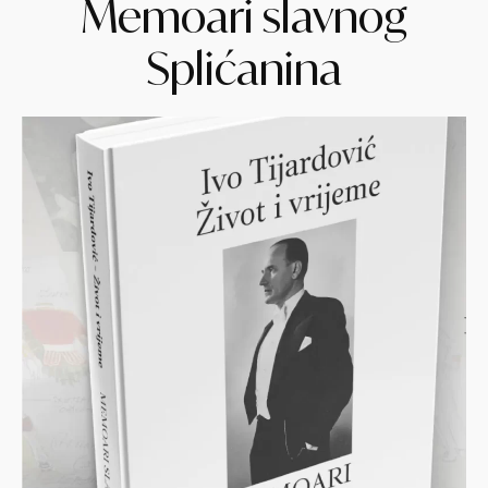
Memoari slavnog
Splićanina