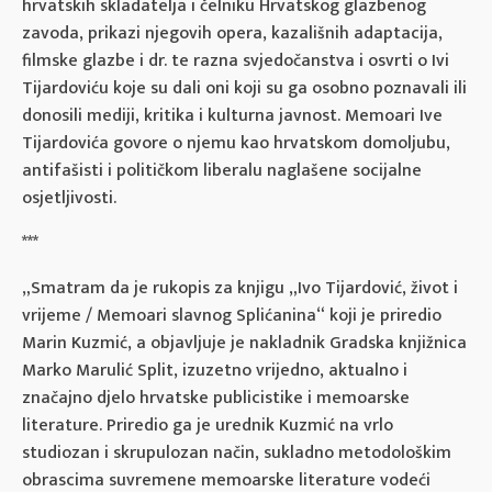
hrvatskih skladatelja i čelniku Hrvatskog glazbenog
zavoda, prikazi njegovih opera, kazališnih adaptacija,
filmske glazbe i dr. te razna svjedočanstva i osvrti o Ivi
Tijardoviću koje su dali oni koji su ga osobno poznavali ili
donosili mediji, kritika i kulturna javnost. Memoari Ive
Tijardovića govore o njemu kao hrvatskom domoljubu,
antifašisti i političkom liberalu naglašene socijalne
osjetljivosti.
***
„Smatram da je rukopis za knjigu „Ivo Tijardović, život i
vrijeme / Memoari slavnog Splićanina“ koji je priredio
Marin Kuzmić, a objavljuje je nakladnik Gradska knjižnica
Marko Marulić Split, izuzetno vrijedno, aktualno i
značajno djelo hrvatske publicistike i memoarske
literature. Priredio ga je urednik Kuzmić na vrlo
studiozan i skrupulozan način, sukladno metodološkim
obrascima suvremene memoarske literature vodeći