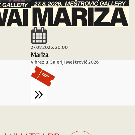
27.08.2026. 20:00
28
Mariza
Ma
6
Vibrez u Galeriji Meštrović 2026
Vi