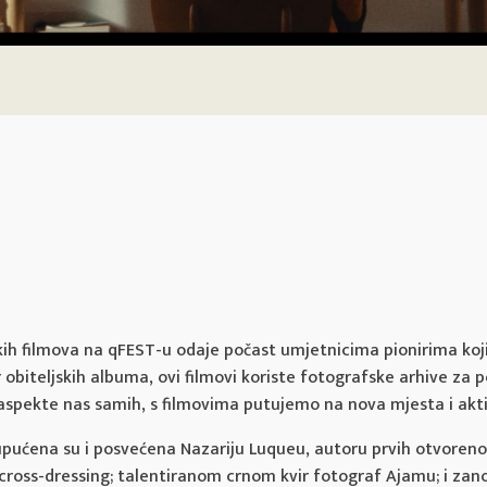
 filmova na qFEST-u odaje počast umjetnicima pionirima koji s
obiteljskih albuma, ovi filmovi koriste fotografske arhive za p
 aspekte nas samih, s filmovima putujemo na nova mjesta i akti
upućena su i posvećena Nazariju Luqueu, autoru prvih otvoreno 
cross-dressing; talentiranom crnom kvir fotograf Ajamu; i zano