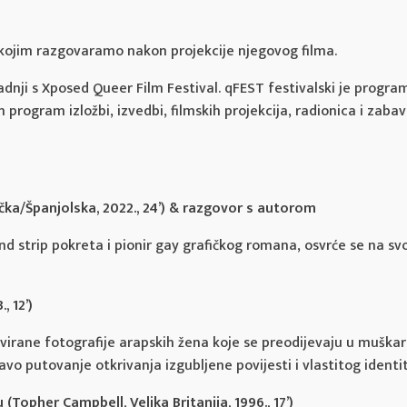
 kojim razgovaramo nakon projekcije njegovog filma.
adnji s Xposed Queer Film Festival. qFEST festivalski je progr
n program izložbi, izvedbi, filmskih projekcija, radionica i zaba
čka/Španjolska, 2022., 24’) & razgovor s autorom
d strip pokreta i pionir gay grafičkog romana, osvrće se na svo
, 12’)
irane fotografije arapskih žena koje se preodijevaju u muškar
avo putovanje otkrivanja izgubljene povijesti i vlastitog identi
opher Campbell, Velika Britanija, 1996., 17’)