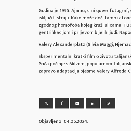
Godina je 1995. Ajamu, crni queer fotograf,
isključiti struju. Kako može doći tamo iz Lon
zgodnog homofoba kojeg kruži ulicama. Tu su
gentrifikacijom i priljevom bijelih ljudi. Na
Valery Alexanderplatz (Silvia Maggi, Njemačka
Eksperimentalni kratki film o životu talijans
Priča počinje s Milvom, popularnom talijan
zapravo adaptacija pjesme Valery Alfreda Coh
Objavljeno:
04.06.2024.