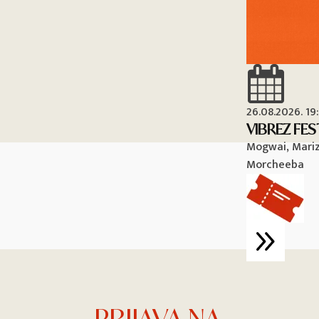
26.08.2026. 19
VIBREZ FES
Mogwai, Mariza
Morcheeba
PRIJAVA NA