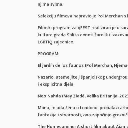
njima svima.
Selekciju filmova napravio je Pol Merchan s
Filmski program za qFEST realiziran je u sur
kulture grada Splita donosi šarolik i izazova
LGBTIQ zajednice.
PROGRAM:
El jardín de los faunos (Pol Merchan, Njema
Nazario, utemeljitelj španjolskog undergroun
i eksplicitna djela.
Neo Nahda (May Ziadé, Velika Britanija, 2023.
Mona, mlada žena u Londonu, pronalazi arhiv
fantazija i stvarnosti, ona započinje groznič
The Homecoming: A short film about Ajamu (T