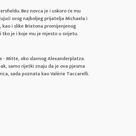
rsfieldu. Bez novca je i uskoro će mu
ujući svog najboljeg prijatelja Michaela i
 kao i slike Brixtona promijenjenog
 tko je i koje mu je mjesto u svijetu.
na - Mitte, oko slavnog Alexanderplatza.
k, samo rijetki znaju da je ova pjesma
rica, sada poznata kao Valérie Taccarelli.