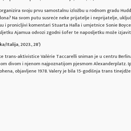
 organizira svoju prvu samostalnu izložbu u rodnom gradu Hudde
dona? Na svom putu susreće neke prijatelje i neprijatelje, uključ
 i pronicljivi komentari Stuarta Halla i umjetnice Sonie Boyce,
posljetku Ajamua odvozi zgodni šofer te naposljetku može izjaviti
/Italija, 2023., 28’)
ke trans-aktivistice Valérie Taccarelli sniman je u centru Berli
skom divom i njenom najpoznatijom pjesmom Alexanderplatz. Ipa
ena, objavljene 1978. Valery je bila 15-godišnja trans tinejdže