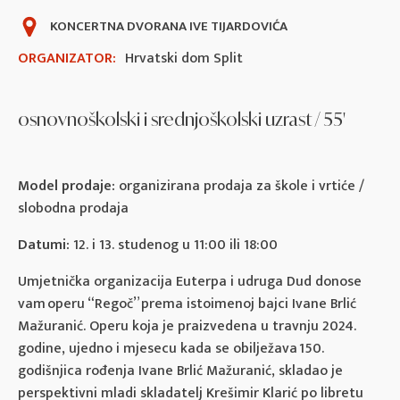
KONCERTNA DVORANA IVE TIJARDOVIĆA
ORGANIZATOR:
Hrvatski dom Split
osnovnoškolski i srednjoškolski uzrast / 55'
Model prodaje:
organizirana prodaja za škole i vrtiće /
slobodna prodaja
Datumi:
12. i 13. studenog u 11:00 ili 18:00
Umjetnička organizacija Euterpa i udruga Dud donose
vam operu “Regoč” prema istoimenoj bajci Ivane Brlić
Mažuranić. Operu koja je praizvedena u travnju 2024.
godine, ujedno i mjesecu kada se obilježava 150.
godišnjica rođenja Ivane Brlić Mažuranić, skladao je
perspektivni mladi skladatelj Krešimir Klarić po libretu