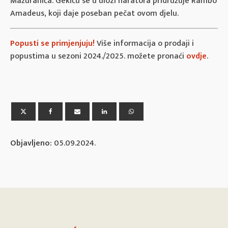
Mažuranića. Gekiću se u ulozi naratora pridružuje Rambo
Amadeus, koji daje poseban pečat ovom djelu.
Popusti se primjenjuju!
Više informacija o prodaji i
popustima u sezoni 2024./2025. možete pronaći
ovdje
.
Objavljeno:
05.09.2024.