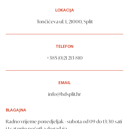
LOKACIJA
Tončićeva ul. 1, 21000, Split
TELEFON
+385 (0)21 213 810
EMAIL
info@hdsplit.hr
BLAGAJNA
Radno vrijeme ponedjeljak - subota od 09 do 13:30 sati
i 1 sat prije početka događaja.