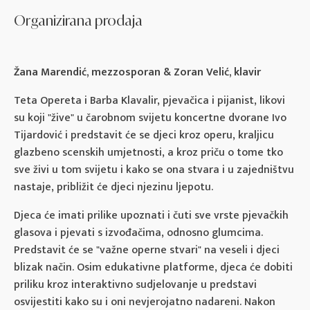
Organizirana prodaja
Žana Marendić, mezzosporan & Zoran Velić, klavir
Teta Opereta i Barba Klavalir, pjevačica i pijanist, likovi
su koji "žive" u čarobnom svijetu koncertne dvorane Ivo
Tijardović i predstavit će se djeci kroz operu, kraljicu
glazbeno scenskih umjetnosti, a kroz priču o tome tko
sve živi u tom svijetu i kako se ona stvara i u zajedništvu
nastaje, približit će djeci njezinu ljepotu.
Djeca će imati prilike upoznati i čuti sve vrste pjevačkih
glasova i pjevati s izvođačima, odnosno glumcima.
Predstavit će se "važne operne stvari" na veseli i djeci
blizak način. Osim edukativne platforme, djeca će dobiti
priliku kroz interaktivno sudjelovanje u predstavi
osvijestiti kako su i oni nevjerojatno nadareni. Nakon