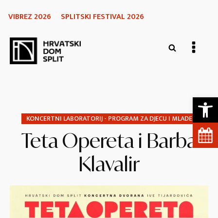
VIBREZ 2026
SPLITSKI FESTIVAL 2026
Open 
KONCERTNI LABORATORIJ - PROGRAM ZA DJECU I MLADE
Teta Opereta i Barba
Klavalir