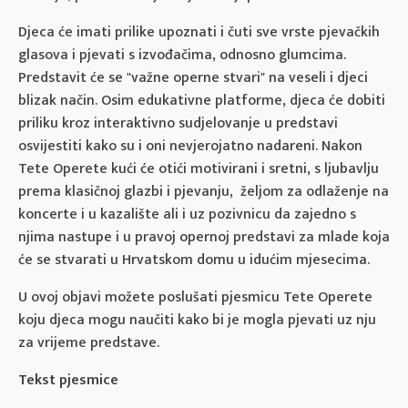
Djeca će imati prilike upoznati i čuti sve vrste pjevačkih
glasova i pjevati s izvođačima, odnosno glumcima.
Predstavit će se "važne operne stvari" na veseli i djeci
blizak način. Osim edukativne platforme, djeca će dobiti
priliku kroz interaktivno sudjelovanje u predstavi
osvijestiti kako su i oni nevjerojatno nadareni. Nakon
Tete Operete kući će otići motivirani i sretni, s ljubavlju
prema klasičnoj glazbi i pjevanju, željom za odlaženje na
koncerte i u kazalište ali i uz pozivnicu da zajedno s
njima nastupe i u pravoj opernoj predstavi za mlade koja
će se stvarati u Hrvatskom domu u idućim mjesecima.
U ovoj objavi možete poslušati pjesmicu Tete Operete
koju djeca mogu naučiti kako bi je mogla pjevati uz nju
za vrijeme predstave.
Tekst pjesmice