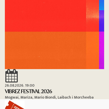
26.08.2026. 19:00
26
VIBREZ FESTIVAL 2026
M
Mogwai, Mariza, Mario Biondi, Laibach i Morcheeba
Vi