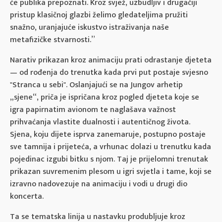
će publika prepoznati. Kroz svjež, uzbudljiv i drugačiji
pristup klasičnoj glazbi želimo gledateljima pružiti
snažno, uranjajuće iskustvo istraživanja naše
metafizičke stvarnosti.”
Narativ prikazan kroz animaciju prati odrastanje djeteta
— od rođenja do trenutka kada prvi put postaje svjesno
"Stranca u sebi". Oslanjajući se na Jungov arhetip
„sjene“, priča je ispričana kroz pogled djeteta koje se
igra papirnatim avionom te naglašava važnost
prihvaćanja vlastite dualnosti i autentičnog života.
Sjena, koju dijete isprva zanemaruje, postupno postaje
sve tamnija i prijeteća, a vrhunac dolazi u trenutku kada
pojedinac izgubi bitku s njom. Taj je prijelomni trenutak
prikazan suvremenim plesom u igri svjetla i tame, koji se
izravno nadovezuje na animaciju i vodi u drugi dio
koncerta.
Ta se tematska linija u nastavku produbljuje kroz