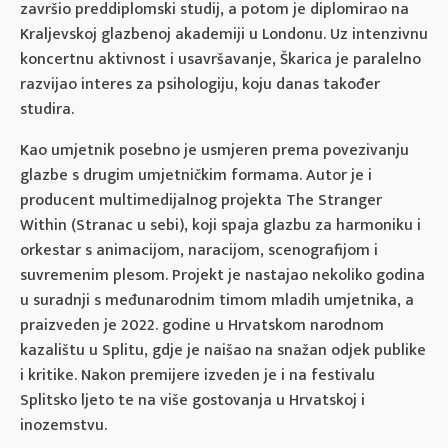
završio preddiplomski studij, a potom je diplomirao na
Kraljevskoj glazbenoj akademiji u Londonu. Uz intenzivnu
koncertnu aktivnost i usavršavanje, Škarica je paralelno
razvijao interes za psihologiju, koju danas također
studira.
Kao umjetnik posebno je usmjeren prema povezivanju
glazbe s drugim umjetničkim formama. Autor je i
producent multimedijalnog projekta The Stranger
Within (Stranac u sebi), koji spaja glazbu za harmoniku i
orkestar s animacijom, naracijom, scenografijom i
suvremenim plesom. Projekt je nastajao nekoliko godina
u suradnji s međunarodnim timom mladih umjetnika, a
praizveden je 2022. godine u Hrvatskom narodnom
kazalištu u Splitu, gdje je naišao na snažan odjek publike
i kritike. Nakon premijere izveden je i na festivalu
Splitsko ljeto te na više gostovanja u Hrvatskoj i
inozemstvu.