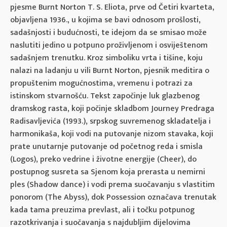
pjesme Burnt Norton T. S. Eliota, prve od Četiri kvarteta,
objavljena 1936., u kojima se bavi odnosom prošlosti,
sadašnjosti i budućnosti, te idejom da se smisao može
naslutiti jedino u potpuno proživljenom i osviještenom
sadašnjem trenutku. Kroz simboliku vrta i tišine, koju
nalazi na ladanju u vili Burnt Norton, pjesnik meditira o
propuštenim mogućnostima, vremenu i potrazi za
istinskom stvarnošću. Tekst započinje luk glazbenog
dramskog rasta, koji počinje skladbom Journey Predraga
Radisavljevića (1993.), srpskog suvremenog skladatelja i
harmonikaša, koji vodi na putovanje nizom stavaka, koji
prate unutarnje putovanje od početnog reda i smisla
(Logos), preko vedrine i životne energije (Cheer), do
postupnog susreta sa Sjenom koja prerasta u nemirni
ples (Shadow dance) i vodi prema suočavanju s vlastitim
ponorom (The Abyss), dok Possession označava trenutak
kada tama preuzima prevlast, ali i točku potpunog
razotkrivanja i suočavanja s najdubljim dijelovima