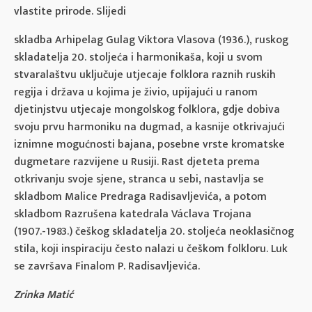
vlastite prirode. Slijedi
skladba Arhipelag Gulag Viktora Vlasova (1936.), ruskog
skladatelja 20. stoljeća i harmonikaša, koji u svom
stvaralaštvu uključuje utjecaje folklora raznih ruskih
regija i država u kojima je živio, upijajući u ranom
djetinjstvu utjecaje mongolskog folklora, gdje dobiva
svoju prvu harmoniku na dugmad, a kasnije otkrivajući
iznimne mogućnosti bajana, posebne vrste kromatske
dugmetare razvijene u Rusiji. Rast djeteta prema
otkrivanju svoje sjene, stranca u sebi, nastavlja se
skladbom Malice Predraga Radisavljevića, a potom
skladbom Razrušena katedrala Václava Trojana
(1907.-1983.) češkog skladatelja 20. stoljeća neoklasičnog
stila, koji inspiraciju često nalazi u češkom folkloru. Luk
se završava Finalom P. Radisavljevića.
Zrinka Matić