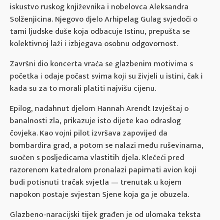
iskustvo ruskog književnika i nobelovca Aleksandra
Solženjicina. Njegovo djelo Arhipelag Gulag svjedoči o
tami ljudske duše koja odbacuje Istinu, prepušta se
kolektivnoj laži i izbjegava osobnu odgovornost.
Završni dio koncerta vraća se glazbenim motivima s
početka i odaje počast svima koji su živjeli u istini, čak i
kada su za to morali platiti najvišu cijenu.
Epilog, nadahnut djelom Hannah Arendt Izvještaj o
banalnosti zla, prikazuje isto dijete kao odraslog
čovjeka. Kao vojni pilot izvršava zapovijed da
bombardira grad, a potom se nalazi među ruševinama,
suočen s posljedicama vlastitih djela. Klečeći pred
razorenom katedralom pronalazi papirnati avion koji
budi potisnuti tračak svjetla — trenutak u kojem
napokon postaje svjestan Sjene koja ga je obuzela.
Glazbeno-naracijski tijek građen je od ulomaka teksta