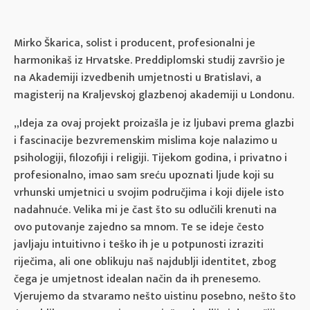
Mirko Škarica, solist i producent, profesionalni je
harmonikaš iz Hrvatske. Preddiplomski studij završio je
na Akademiji izvedbenih umjetnosti u Bratislavi, a
magisterij na Kraljevskoj glazbenoj akademiji u Londonu.
„Ideja za ovaj projekt proizašla je iz ljubavi prema glazbi
i fascinacije bezvremenskim mislima koje nalazimo u
psihologiji, filozofiji i religiji. Tijekom godina, i privatno i
profesionalno, imao sam sreću upoznati ljude koji su
vrhunski umjetnici u svojim područjima i koji dijele isto
nadahnuće. Velika mi je čast što su odlučili krenuti na
ovo putovanje zajedno sa mnom. Te se ideje često
javljaju intuitivno i teško ih je u potpunosti izraziti
riječima, ali one oblikuju naš najdublji identitet, zbog
čega je umjetnost idealan način da ih prenesemo.
Vjerujemo da stvaramo nešto uistinu posebno, nešto što