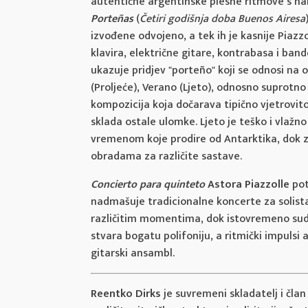
autentične argentinske plesne ritmove s ha
Porteñas
(
Četiri godišnja doba Buenos Airesa
izvođene odvojeno, a tek ih je kasnije Piazzo
klavira, električne gitare, kontrabasa i ba
ukazuje pridjev "porteño" koji se odnosi na 
(Proljeće), Verano (Ljeto), odnosno suprotno
kompozicija koja dočarava tipično vjetrovit
sklada ostale ulomke. Ljeto je teško i vlaž
vremenom koje prodire od Antarktika, dok za
obradama za različite sastave.
Concierto para quinteto
Astora Piazzolle
pot
nadmašuje tradicionalne koncerte za solista 
različitim momentima, dok istovremeno sudj
stvara bogatu polifoniju, a ritmički impuls
gitarski ansambl.
Reentko Dirks
je suvremeni skladatelj i član