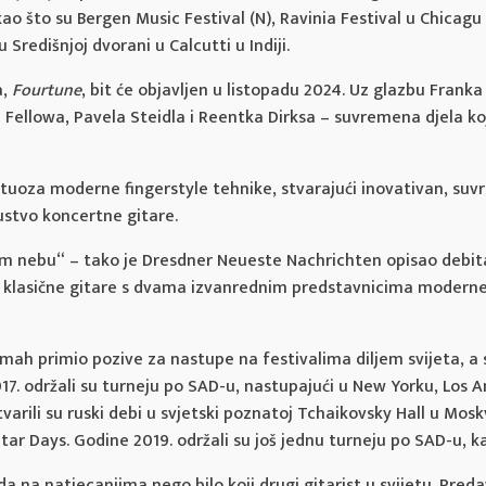
kao što su Bergen Music Festival (N), Ravinia Festival u Chicagu
 Središnjoj dvorani u Calcutti u Indiji.
a,
Fourtune
, bit će objavljen u listopadu 2024. Uz glazbu Frank
Fellowa, Pavela Steidla i Reentka Dirksa – suvremena djela ko
irtuoza moderne fingerstyle tehnike, stvarajući inovativan, s
ustvo koncertne gitare.
om nebu“ – tako je Dresdner Neueste Nachrichten opisao debi
da klasične gitare s dvama izvanrednim predstavnicima moderne ak
ah primio pozive za nastupe na festivalima diljem svijeta, a s
7. održali su turneju po SAD-u, nastupajući u New Yorku, Los 
varili su ruski debi u svjetski poznatoj Tchaikovsky Hall u Mosk
ar Days. Godine 2019. održali su još jednu turneju po SAD-u, kao
da na natjecanjima nego bilo koji drugi gitarist u svijetu. Pred