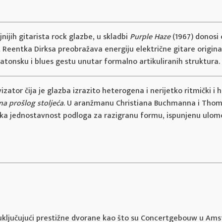
nijih gitarista rock glazbe, u skladbi
Purple Haze
(1967) donosi 
 Reentka Dirksa preobražava energiju električne gitare original
atonsku i blues gestu unutar formalno artikuliranih struktura.
izator čija je glazba izrazito heterogena i nerijetko ritmički i
na prošlog stoljeća
. U aranžmanu Christiana Buchmanna i Thoma
nijska jednostavnost podloga za razigranu formu, ispunjenu u
 uključujući prestižne dvorane kao što su Concertgebouw u Ams