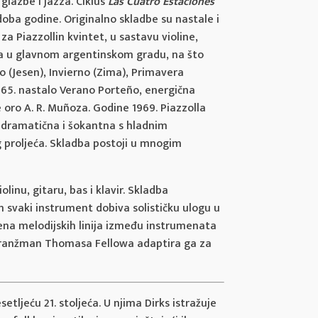
lazbe i jazza. Ciklus
Las Cuatro Estaciones
doba godine. Originalno skladbe su nastale i
za Piazzollin kvintet, u sastavu violine,
oba u glavnom argentinskom gradu, na što
o (Jesen), Invierno (Zima), Primavera
1965. nastalo Verano Porteño, energična
oro A. R. Muñoza. Godine 1969. Piazzolla
e dramatična i šokantna s hladnim
 proljeća. Skladba postoji u mnogim
inu, gitaru, bas i klavir. Skladba
m svaki instrument dobiva solističku ulogu u
ena melodijskih linija između instrumenata
u. Aranžman Thomasa Fellowa adaptira ga za
tljeću 21. stoljeća. U njima Dirks istražuje