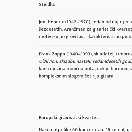
Steidlu.
Jimi Hendrix
(1942–1970), jedan od najutjecaj
šezdesetih. Aranžman za gitaristički kvartet
motivsku jezgrovitost i karakterističnu pent
Frank Zappa
(1940–1993), skladatelj i improv
O’Blivion, skladbu nastalu sedamdesetih godi
kao i njezina ironična nota, dok je harmo
kompleksnim slogom četiriju gitara.
Europski gitaristički kvartet
Nakon otprilike 60 koncerata u 16 zemalja,