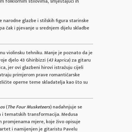
im folklornim stilovima, smještajući ih
 narodne glazbe i stilskih figura starinske
, pa čak i pjevanje u srednjem dijelu skladbe
rnu violinsku tehniku. Manje je poznato da je
oje djelo 43 Ghiribizzi (
43 kaprica
) za gitaru
, jer ovi glazbeni hirovi istražuju cijeli
smatraju primjerom prave romantičarske
azličite operne teme skladatelja kao što su
hos
(
The Four Musketeers
) nadahnjuje se
a i tematskih transformacija. Medusa
im promjenama mjere, koje živo opisuje
artet i namijenjen je gitaristu Pavelu