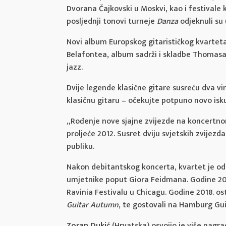
Dvorana Čajkovski u Moskvi, kao i festivale 
posljednji tonovi turneje
Danza
odjeknuli su u
Novi album Europskog gitarističkog kvartet
Belafontea, album sadrži i skladbe Thomasa 
jazz.
Dvije legende klasične gitare susreću dva v
klasičnu gitaru – očekujte potpuno novo isk
„Rođenje nove sjajne zvijezde na koncertn
proljeće 2012. Susret dviju svjetskih zvijez
publiku.
Nakon debitantskog koncerta, kvartet je odm
umjetnike poput Giora Feidmana. Godine 201
Ravinia Festivalu u Chicagu. Godine 2018. ost
Guitar Autumn
, te gostovali na Hamburg Guit
Zoran Dukić
(Hrvatska) osvojio je više nagra