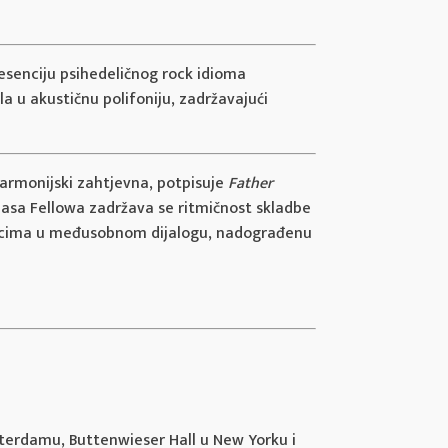
esenciju psihedeličnog rock idioma
a u akustičnu polifoniju, zadržavajući
 harmonijski zahtjevna, potpisuje
Father
sa Fellowa zadržava se ritmičnost skladbe
lomcima u međusobnom dijalogu, nadograđenu
terdamu, Buttenwieser Hall u New Yorku i