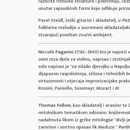
različite ritmičke strukture i poliritmiju, č
unutar rapsodičnih formi koje odlikuje priroda
Pavel Steidl, češki gitarist i skladatelj, u
Pic
folklorne melodije u suvremeni skladateljski 
stvarajući poseban zvučni ambijent.
Niccolò Paganini
(1782–1840) bio je najveći 
osim niza djela za violinu, napisao i stotinja
solo napisao je "za mladu djevojku u Napulju",
dijapazon raspoloženja, stilova i tehničkih
virtuoznosti i utjecaja improvizacijske prak
Rossini, Paisiello, Süssmayr, Mozart i dr.
Thomas Fellow
, kao skladatelj i aranžer t
mitološkom tematikom odnosno književnošću,
nadahnuta likom iz grčke mitologije "divlji
zamršen i smrtno opasan lik Meduze."
Porth