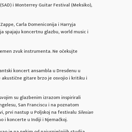
 (SAD) i Monterrey Guitar Festival (Meksiko),
a Zappe, Carla Domeniconija i Harryja
ja spajaju koncertnu glazbu, world music i
uvremen zvuk instrumenta. Ne očekujte
tantski koncert ansambla u Dresdenu u
ustične gitare brzo je osvojio i kritiku i
vojim su glazbenim izrazom inspirirali
Angelesu, San Franciscu i na poznatom
vi, prvi nastup u Poljskoj na festivalu
Silesian
 i koncerte u Indiji i Njemačkoj.
avao je na nekim od najuspješnijih studija