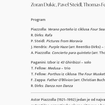
Zoran Dukic, Pavel Steidl, Thomas F
Program
Piazzolla:
Verano porteño
iz ciklusa
Four Sea
R. Dirks:
Rafa
P. Steidl:
Pictures from Moravia
J. Hendrix:
Purple Haze
(arr. Reentko Dirks) – 
A. Piazzolla:
Concierto para quinteto
(arr. Th
Paganini: Izbor iz
43 Ghiribizzi
– solo
T. Fellow:
Medusa
– trio
T. Fellow:
Porthos
iz ciklusa
The Four Musket
F. Zappa:
Father O’Blivion
(arr. Christian Bu
R. Dirks:
Danza non Danza
Astor Piazzolla (1921–1992) jedan je od najvaž