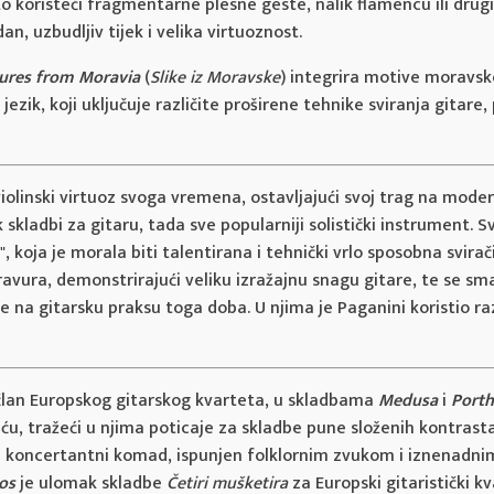
esto koristeći fragmentarne plesne geste, nalik flamencu ili drug
n, uzbudljiv tijek i velika virtuoznost.
tures from Moravia
(
Slike iz Moravske
) integrira motive moravske
jezik, koji uključuje različite proširene tehnike sviranja gitare
violinski virtuoz svoga vremena, ostavljajući svoj trag na mode
k skladbi za gitaru, tada sve popularniji solistički instrument. Sv
 koja je morala biti talentirana i tehnički vrlo sposobna sviračica
 bravura, demonstrirajući veliku izražajnu snagu gitare, te se 
se na gitarsku praksu toga doba. U njima je Paganini koristio r
e član Europskog gitarskog kvarteta, u skladbama
Medusa
i
Port
 tražeći u njima poticaje za skladbe pune složenih kontrast
 je koncertantni komad, ispunjen folklornim zvukom i iznenadn
os
je ulomak skladbe
Četiri mušketira
za Europski gitaristički kv