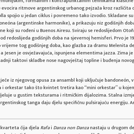
rmonijskim, formalnim i kontrapunktalnim tehnikama klasične g
) evocira ritmove argentinskog urbanog pejzaža kroz različita 
lla spojio u jedan ciklus i povremeno tako izvodio. Skladane su 
ndoneóna (argentinske harmonike), a prikazuju niz godišnjih d
one koji su rođeni u Buenos Airesu. Sviraju se redoslijedom Otoñ
 od redoslijeda godišnjih doba na sjevernoj hemisferi. Prvo je 
o vrijeme tog godišnjeg doba, kao glazba za dramu Melenita de 
no a Jesen je osvježavajuća, ispunjena elementima jazza. Zima j
dnji taktovi skladbe nose nagovještaj topline i buđenja novog
ječe iz njegovog opusa za ansambl koji uključuje bandoneón, viol
i orkestar tako što kvintet tretira kao “mini orkestar” u koje
eluje u gustim teksturama i ritmičkim dijalozima. Stalna izmj
i argentinskog tanga daju djelu specifičnu pulsirajuću energij
 kvarteta čija djela
Rafa
i
Danza non Danza
nastaju u drugom dese