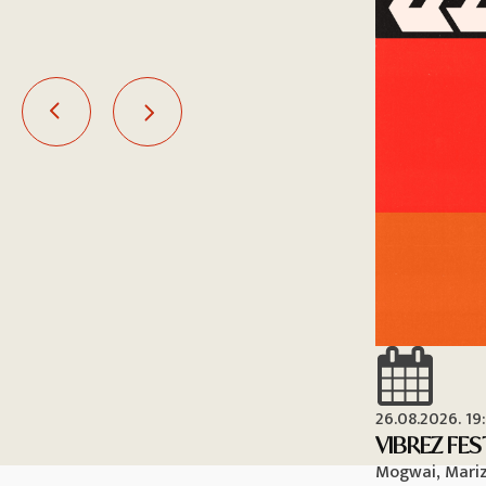
26.08.2026. 19
VIBREZ FES
Mogwai, Mariza