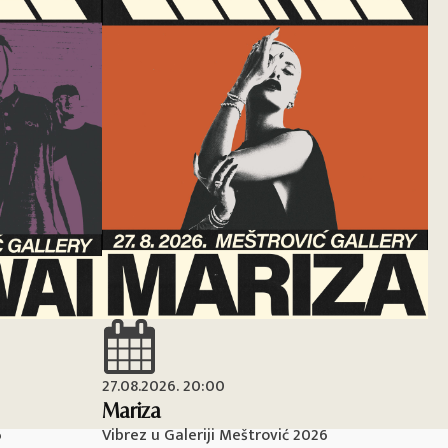
27.08.2026. 20:00
28
Mariza
Ma
6
Vibrez u Galeriji Meštrović 2026
Vi