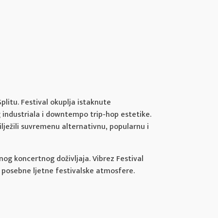
litu. Festival okuplja istaknute
 industriala i downtempo trip-hop estetike.
lježili suvremenu alternativnu, popularnu i
og koncertnog doživljaja. Vibrez Festival
i posebne ljetne festivalske atmosfere.