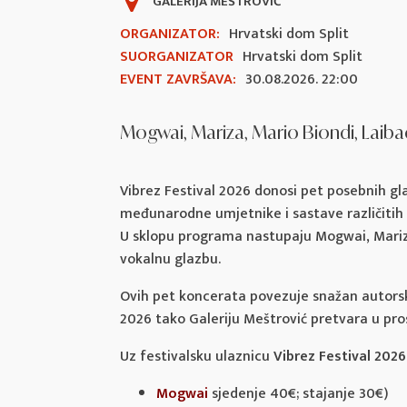
GALERIJA MEŠTROVIĆ
ORGANIZATOR:
Hrvatski dom Split
SUORGANIZATOR
Hrvatski dom Split
EVENT ZAVRŠAVA:
30.08.2026. 22:00
Mogwai, Mariza, Mario Biondi, Laib
Vibrez Festival 2026 donosi pet posebnih gl
međunarodne umjetnike i sastave različitih 
U sklopu programa nastupaju Mogwai, Mariza, 
vokalnu glazbu.
Ovih pet koncerata povezuje snažan autorski
2026 tako Galeriju Meštrović pretvara u pro
Uz festivalsku ulaznicu
Vibrez Festival 202
Mogwai
sjedenje 40€; stajanje 30€)