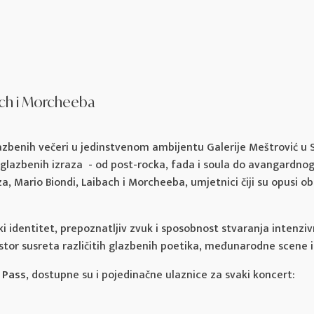
ach i Morcheeba
azbenih večeri u jedinstvenom ambijentu Galerije Meštrović u Sp
glazbenih izraza - od post-rocka, fada i soula do avangardnog
Mario Biondi, Laibach i Morcheeba, umjetnici čiji su opusi obi
 identitet, prepoznatljiv zvuk i sposobnost stvaranja intenzivn
stor susreta različitih glazbenih poetika, međunarodne scene 
6 Pass
, dostupne su i pojedinačne ulaznice za svaki koncert: