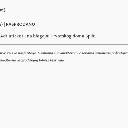
0€)
) |
RASPRODANO
driaticket i na blagajni Hrvatskog doma Split.
kustvo za sve posjetitelje. Osobama s invaliditetom, osobama smanjene pokretlji
zvedbama ovogodišnjeg Vibrez festivala.