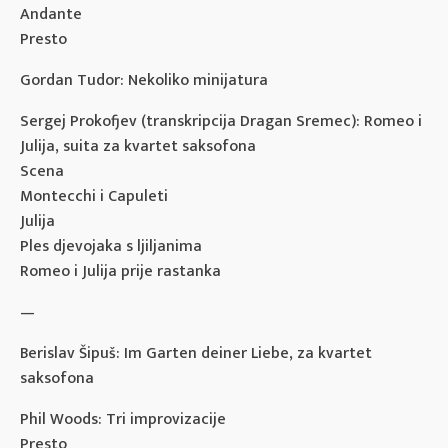
Andante
Presto
Gordan Tudor: Nekoliko minijatura
Sergej Prokofjev (transkripcija Dragan Sremec): Romeo i
Julija, suita za kvartet saksofona
Scena
Montecchi i Capuleti
Julija
Ples djevojaka s ljiljanima
Romeo i Julija prije rastanka
—
Berislav Šipuš: Im Garten deiner Liebe, za kvartet
saksofona
Phil Woods: Tri improvizacije
Presto