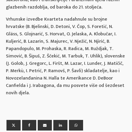
glazbenih razdoblja, od baroka do 21. stoljeća.
Vrhunske izvedbe Kvarteta nadahnule su brojne
hrvatske (B. Bjelinski, D. Detoni, V. Čop, S. Foretić, N.
Gläss, S. Glojnarić, S. Horvat, O. Jelaska, A. Klobučar, I.
Kuljerić, B. Lazarin, S. Majurec, V. Nježić, N. Njirić, B.
Papandopulo, M. Prohaska, R. Radica, M. Ruždjak, T.
Simović, B. Šipuš, Z. Ščekić, M. Tarbuk, T. Uhlik), slovenske
(J. Golob, J. Gregorc, L. Firšt, M. Lazar, I. Lunder, J. Matičič,
P. Merkù, I. Petrić, P. Ramovš, P. Šavli) skladatelje, kao i
Novozelanđanina N. Halla te Amerikance D. DeBoor
Canfielda i J. Irabagona, da mu posvete više od šezdeset
novih djela.