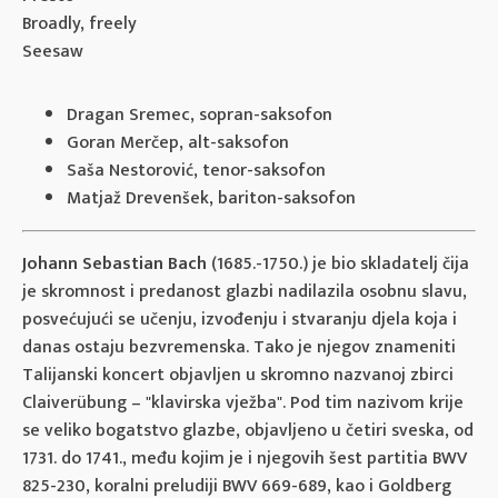
Broadly, freely
Seesaw
Dragan Sremec, sopran-saksofon
Goran Merčep, alt-saksofon
Saša Nestorović, tenor-saksofon
Matjaž Drevenšek, bariton-saksofon
Johann Sebastian Bach
(1685.-1750.) je bio skladatelj čija
je skromnost i predanost glazbi nadilazila osobnu slavu,
posvećujući se učenju, izvođenju i stvaranju djela koja i
danas ostaju bezvremenska. Tako je njegov znameniti
Talijanski koncert objavljen u skromno nazvanoj zbirci
Claiverübung – "klavirska vježba". Pod tim nazivom krije
se veliko bogatstvo glazbe, objavljeno u četiri sveska, od
1731. do 1741., među kojim je i njegovih šest partitia BWV
825-230, koralni preludiji BWV 669-689, kao i Goldberg