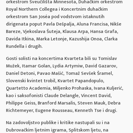
orkestrom Sveučilišta Minnesota, Duhačkim orkestrom
Royal Northern Collegea i Koncertnim duhačkim
orkestrom San Joséa pod vodstvom istaknutih
dirigenata poput Pavla Dešpalja, Aluna Francisa, Nikše
Bareze, Vjekoslava Šuteja, Klausa Arpa, Hansa Grafa,
Davida Itkina, Marka Letonje, Kazushija Onoa, Clarka
Rundella i drugih.
Gosti solisti na koncertima Kvarteta bili su Tomislav
Mužek, Itamar Golan, Lydia Artymiw, David Gazarov,
Daniel Detoni, Pavao Mašić, Tomaž Sevšek Šramel,
Slovenski kvintet trobil, Kvartet Papandopulo,
Quartetto Academia, Miljenko Prohaska, Ivana Kuljerić,
kao i saksofonisti Claude Delangle, Vincent David,
Philippe Geiss, Branford Marsalis, Steven Mauk, Debra
Richtemeyer, Eugene Rousseau, Kenneth Tse i drugi.
Na zadovoljstvo publike i kritike nastupali su i na
Dubrovačkim ljetnim igrama, Splitskom ljetu, na