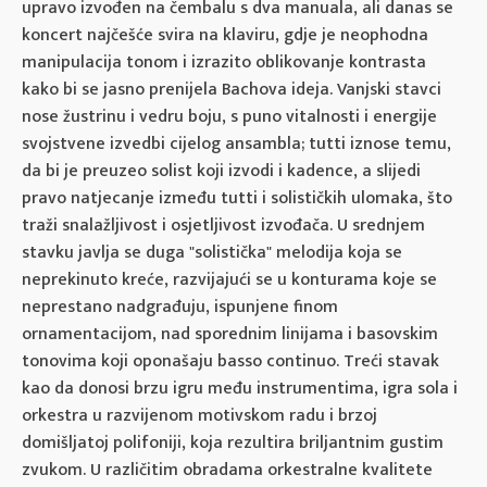
upravo izvođen na čembalu s dva manuala, ali danas se
koncert najčešće svira na klaviru, gdje je neophodna
manipulacija tonom i izrazito oblikovanje kontrasta
kako bi se jasno prenijela Bachova ideja. Vanjski stavci
nose žustrinu i vedru boju, s puno vitalnosti i energije
svojstvene izvedbi cijelog ansambla; tutti iznose temu,
da bi je preuzeo solist koji izvodi i kadence, a slijedi
pravo natjecanje između tutti i solističkih ulomaka, što
traži snalažljivost i osjetljivost izvođača. U srednjem
stavku javlja se duga "solistička" melodija koja se
neprekinuto kreće, razvijajući se u konturama koje se
neprestano nadgrađuju, ispunjene finom
ornamentacijom, nad sporednim linijama i basovskim
tonovima koji oponašaju basso continuo. Treći stavak
kao da donosi brzu igru među instrumentima, igra sola i
orkestra u razvijenom motivskom radu i brzoj
domišljatoj polifoniji, koja rezultira briljantnim gustim
zvukom. U različitim obradama orkestralne kvalitete