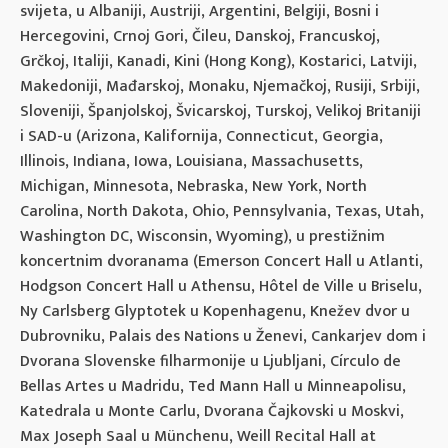
svijeta, u Albaniji, Austriji, Argentini, Belgiji, Bosni i
Hercegovini, Crnoj Gori, Čileu, Danskoj, Francuskoj,
Grčkoj, Italiji, Kanadi, Kini (Hong Kong), Kostarici, Latviji,
Makedoniji, Mađarskoj, Monaku, Njemačkoj, Rusiji, Srbiji,
Sloveniji, Španjolskoj, Švicarskoj, Turskoj, Velikoj Britaniji
i SAD-u (Arizona, Kalifornija, Connecticut, Georgia,
Illinois, Indiana, Iowa, Louisiana, Massachusetts,
Michigan, Minnesota, Nebraska, New York, North
Carolina, North Dakota, Ohio, Pennsylvania, Texas, Utah,
Washington DC, Wisconsin, Wyoming), u prestižnim
koncertnim dvoranama (Emerson Concert Hall u Atlanti,
Hodgson Concert Hall u Athensu, Hôtel de Ville u Briselu,
Ny Carlsberg Glyptotek u Kopenhagenu, Knežev dvor u
Dubrovniku, Palais des Nations u Ženevi, Cankarjev dom i
Dvorana Slovenske filharmonije u Ljubljani, Círculo de
Bellas Artes u Madridu, Ted Mann Hall u Minneapolisu,
Katedrala u Monte Carlu, Dvorana Čajkovski u Moskvi,
Max Joseph Saal u Münchenu, Weill Recital Hall at