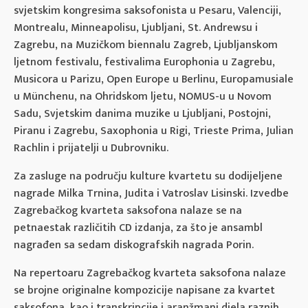
svjetskim kongresima saksofonista u Pesaru, Valenciji,
Montrealu, Minneapolisu, Ljubljani, St. Andrewsu i
Zagrebu, na Muzičkom biennalu Zagreb, Ljubljanskom
ljetnom festivalu, festivalima Europhonia u Zagrebu,
Musicora u Parizu, Open Europe u Berlinu, Europamusiale
u Münchenu, na Ohridskom ljetu, NOMUS-u u Novom
Sadu, Svjetskim danima muzike u Ljubljani, Postojni,
Piranu i Zagrebu, Saxophonia u Rigi, Trieste Prima, Julian
Rachlin i prijatelji u Dubrovniku.
Za zasluge na području kulture kvartetu su dodijeljene
nagrade Milka Trnina, Judita i Vatroslav Lisinski. Izvedbe
Zagrebačkog kvarteta saksofona nalaze se na
petnaestak različitih CD izdanja, za što je ansambl
nagrađen sa sedam diskografskih nagrada Porin.
Na repertoaru Zagrebačkog kvarteta saksofona nalaze
se brojne originalne kompozicije napisane za kvartet
saksofona, kao i transkripcije i aranžmani djela raznih