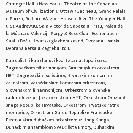
Carnegie Hall u New Yorku, Theatre at the Canadian
Museum of Civilization u Ottawi/Gatineau, Grand Palais
u Parizu, Richard Wagner House u Rigi, The Younger Hall
u St Andrewsu, Sala Victor de Sabata u Trstu, Palau de
la Música u Valenciji, Porgy & Bess Club i Eschenbach
Saal u Beču, Hrvatski glazbeni zavod, Dvorana Lisinski i
Dvorana Bersa u Zagrebu itd.).
Kao solisti i kao članovi kvarteta nastupali su sa
Zagrebačkom filharmonijom, Simfonijskim orkestrom
HRT, Zagrebačkim solistima, Hrvatskim komornim
orkestrom, Varaždinskim komornim orkestrom,
Slovenskom filharmonijom, Orkestrom Slovenske
radiotelevizije, Jazz orkestrom HRT, Orkestrom Oružanih
snaga Republike Hrvatske, Orkestrom Hrvatske ratne
mornarice, Orkestrom Garde Republike Francuske,
Festivalskim duhačkim orkestrom iz Hong Konga,
Duhačkim ansamblom Sveučilišta Emory, Duhačkim