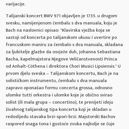
varijacije.
Talijanski koncert BWV 971 objavljen je 1735. u drugom
svesku, namijenjenom čembalu s dva manuala, koju je
Bach na naslovnici opisao: "Klavirska vježba koja se
sastoji od koncerta po talijanskom ukusu i uvertire po
francuskom maniru za čembalo s dva manuala, skladana
za ljubitelje glazbe da osvježe duh, Johanna Sebastiana
Bacha, kapelmajstora Njegove Veličanstvenosti Princa
od Anhalt-Cöthena i direktora Chori Musici Lipsiensis." U
prvom djelu sveska – Talijanskom koncertu, Bach je na
solističkom instrumentu, čembalu s dva manuala
zapravo oponašao formu concerta grossa, odnosno
ulomke tutti orkestra i ulomke koje je obično svirao
solist (ili mala grupa – concertino), te prenijeti ideju
živahnog talijanskog tipa koncerta koji je skladan u
redoslijedu stavaka brzi-spori-brzi. Majstorski Bachov
raspored snaga tona i gustoće zvuka najbolje se čuje