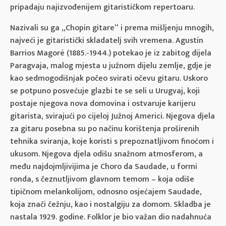
pripadaju najizvođenijem gitarističkom repertoaru.
Nazivali su ga „Chopin gitare“ i prema mišljenju mnogih,
najveći je gitaristički skladatelj svih vremena. Agustín
Barrios Magoré (1885.-1944.) potekao je iz zabitog dijela
Paragvaja, malog mjesta u južnom dijelu zemlje, gdje je
kao sedmogodišnjak počeo svirati očevu gitaru. Uskoro
se potpuno posvećuje glazbi te se seli u Urugvaj, koji
postaje njegova nova domovina i ostvaruje karijeru
gitarista, svirajući po cijeloj Južnoj Americi. Njegova djela
za gitaru posebna su po načinu korištenja proširenih
tehnika sviranja, koje koristi s prepoznatljivom finoćom i
ukusom. Njegova djela odišu snažnom atmosferom, a
među najdojmljivijima je Choro da Saudade, u formi
ronda, s čeznutljivom glavnom temom – koja odiše
tipičnom melankolijom, odnosno osjećajem Saudade,
koja znači čežnju, kao i nostalgiju za domom. Skladba je
nastala 1929. godine. Folklor je bio važan dio nadahnuća