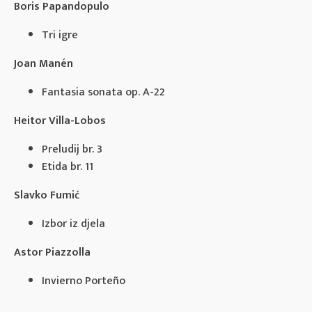
Boris Papandopulo
Tri igre
Joan Manén
Fantasia sonata op. A-22
Heitor Villa-Lobos
Preludij br. 3
Etida br. 11
Slavko Fumić
Izbor iz djela
Astor Piazzolla
Invierno Porteño