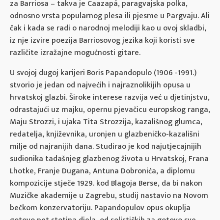
za Barriosa – takva je Caazapá, paragvajska polka,
odnosno vrsta popularnog plesa ili pjesme u Pargvaju. Ali
čak i kada se radi o narodnoj melodiji kao u ovoj skladbi,
iz nje izvire poezija Barriosovog jezika koji koristi sve
različite izražajne mogućnosti gitare.
U svojoj dugoj karijeri Boris Papandopulo (1906 -1991.)
stvorio je jedan od najvećih i najraznolikijih opusa u
hrvatskoj glazbi. Široke interese razvija već u djetinjstvu,
odrastajući uz majku, opernu pjevačicu europskog ranga,
Maju Strozzi, i ujaka Tita Strozzija, kazališnog glumca,
redatelja, književnika, uronjen u glazbeničko-kazališni
milje od najranijih dana. Studirao je kod najutjecajnijih
sudionika tadašnjeg glazbenog života u Hrvatskoj, Frana
Lhotke, Franje Dugana, Antuna Dobronića, a diplomu
kompozicije stječe 1929. kod Blagoja Berse, da bi nakon
Muzičke akademije u Zagrebu, studij nastavio na Novom
bečkom konzervatoriju. Papandopulov opus okuplja