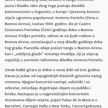
jazza i klasike. Iako zbog toga postaje donekle
kontroverznim u Argentini, u Europi i Sjevernoj Americi
stječe ogromnu popularnost. Invierno Porteño (Zima u
Buenos Airesu), nastao 1969. godine, dio je Cuatro
Estaciones Porteñas (Četiri godišnja doba u Buenos
Airesu). Pridjev porteño, odnosi se na ljude rođene u
Buenos Airesu, označavajući u ovoj skladbi godišnja doba
tog grada. Piazzolla odaje počast tangu u Buenos Airesu,
kao i „ozbiljnoj glazbi“ Antonija Vivaldija, čiji je utjecaj
najočitiji u završnim taktovima skladbe Invierno Porteño.
Zoran Dukić
gitaru je dobio u ranoj dobi od šest godina.
Danas je jedan od najuglednijih klasičnih gitarista našeg
vremena. Njegovi koncertni nastupi, solistički i uz
orkestar, ostavljaju dugotrajan dojam na publiku i
kritiku. Nastupao je u najprestižnijim koncertnim
dvoranama diljem svijeta, poput Palau de la Musica u
Barceloni, Carnegie Halla u New Yorku, Concertgebouwa