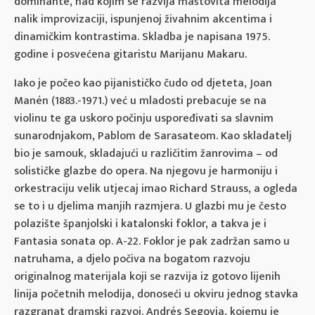
dominante, nad kojim se razvija maštovita melodija
nalik improvizaciji, ispunjenoj živahnim akcentima i
dinamičkim kontrastima. Skladba je napisana 1975.
godine i posvećena gitaristu Marijanu Makaru.
Iako je počeo kao pijanističko čudo od djeteta, Joan
Manén (1883.-1971.) već u mladosti prebacuje se na
violinu te ga uskoro počinju uspoređivati sa slavnim
sunarodnjakom, Pablom de Sarasateom. Kao skladatelj
bio je samouk, skladajući u različitim žanrovima – od
solističke glazbe do opera. Na njegovu je harmoniju i
orkestraciju velik utjecaj imao Richard Strauss, a ogleda
se to i u djelima manjih razmjera. U glazbi mu je često
polazište španjolski i katalonski foklor, a takva je i
Fantasia sonata op. A-22. Foklor je pak zadržan samo u
natruhama, a djelo počiva na bogatom razvoju
originalnog materijala koji se razvija iz gotovo lijenih
linija početnih melodija, donoseći u okviru jednog stavka
razgranat dramski razvoj. Andrés Segovia, kojemu je