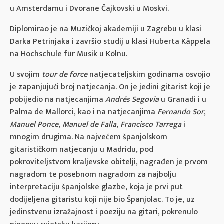
u Amsterdamu i Dvorane Čajkovski u Moskvi.
Diplomirao je na Muzičkoj akademiji u Zagrebu u klasi
Darka Petrinjaka i završio studij u klasi Huberta Käppela
na Hochschule für Musik u Kölnu.
U svojim
tour de force
natjecateljskim godinama osvojio
je zapanjujući broj natjecanja. On je jedini gitarist koji je
pobijedio na natjecanjima
Andrés Segovia
u Granadi i u
Palma de Mallorci, kao i na natjecanjima
Fernando Sor
,
Manuel Ponce
,
Manuel de Falla
,
Francisco Tarrega
i
mnogim drugima. Na najvećem španjolskom
gitarističkom natjecanju u Madridu, pod
pokroviteljstvom kraljevske obitelji, nagrađen je prvom
nagradom te posebnom nagradom za najbolju
interpretaciju španjolske glazbe, koja je prvi put
dodijeljena gitaristu koji nije bio Španjolac. To je, uz
jedinstvenu izražajnost i poeziju na gitari, pokrenulo