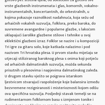
gotovo pet stotina djela, od solističkih za gotovo sve
vrste glazbenih instrumenata i glas, komornih, vokalno-
instrumentalnih, koncertantnih, do orkestralnih, u
kojima pokazuje raznolikost nadahnuća, koja sežu od
arhaičnih vokalnih suzvučja, folklora, preko baroka, do
suvremene avangardne i popularne glazbe, s lakoćom
uklapajući šarolike glazbene stilove i tehnike u svoj
eklektični glazbeni izraz. Folklor se nazire i u kompoziciji
Tri igre za gitaru solo, koje katkada nalazimo i pod
nazivom Tri hrvatska plesa. U prvom stavku miješaju se
utjecaji stiliziranog baroknog plesa s onima koji potječu
od arhaičnih dalmatinskih suzvučja, možda sekunda
prisutnih u plesovima i napjevima dalmatinskog zaleđa.
U drugom stavku vješto se poigrava istarskom
ljestvicom stvarajući raspoloženje koje balansira između
bezvremene rezigniranosti i misterioznosti kojom odišu
ova specifična suzvučja. Posljednji stavak temelji se na
rudimentarnom folklornom basu s izmjenom tonike i