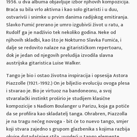
1956. u dva albuma objavljuje izbor njihovih kompozicija.
Braća su bila vrlo aktivna i kao solo gitaristi i u duu,
ostvarivši i snimke u prvim danima radijskog emitiranja.
Slavko Fumić prerano je umro izgubivši život u ratu, a
Rudolf ga je nadživio tek nekoliko godina. Neke od
njihovih skladbi, kao što je Nokturno Slavka Fumića, i
dalje se redovito nalaze na gitarističkom repertoaru,
dok je jedan od njegovih preludija izvodila slavna
austrijska gitaristica Luise Walker.
Tango je bio i ostao životna inspiracija i opsesija Astora
Piazzolle (1921.-1992.) On je bilježio evoluciju ovoga plesa
i stvarao je. Bio je virtuoz na bandoneonu, a svoj
stvaralački instinkt proširio je studijem klasične
kompozicije s Nadiom Boulanger u Parizu, koja ga potiče
da se profilira kao skladatelj tanga. Ohrabren, Piazzolla
je na tragu nečeg novoga - bit će to nuevo tango, smjer
koji stvara zajedno s grupom glazbenika s kojima razbija
okvire dotadašnjeg stila, uvodeći u tango elemente