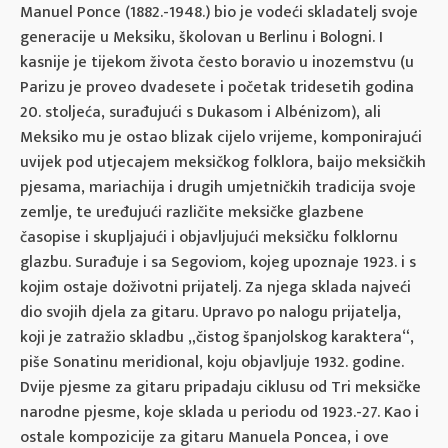
Manuel Ponce (1882.-1948.) bio je vodeći skladatelj svoje
generacije u Meksiku, školovan u Berlinu i Bologni. I
kasnije je tijekom života često boravio u inozemstvu (u
Parizu je proveo dvadesete i početak tridesetih godina
20. stoljeća, surađujući s Dukasom i Albénizom), ali
Meksiko mu je ostao blizak cijelo vrijeme, komponirajući
uvijek pod utjecajem meksičkog folklora, baijo meksičkih
pjesama, mariachija i drugih umjetničkih tradicija svoje
zemlje, te uređujući različite meksičke glazbene
časopise i skupljajući i objavljujući meksičku folklornu
glazbu. Surađuje i sa Segoviom, kojeg upoznaje 1923. i s
kojim ostaje doživotni prijatelj. Za njega sklada najveći
dio svojih djela za gitaru. Upravo po nalogu prijatelja,
koji je zatražio skladbu „čistog španjolskog karaktera“,
piše Sonatinu meridional, koju objavljuje 1932. godine.
Dvije pjesme za gitaru pripadaju ciklusu od Tri meksičke
narodne pjesme, koje sklada u periodu od 1923.-27. Kao i
ostale kompozicije za gitaru Manuela Poncea, i ove