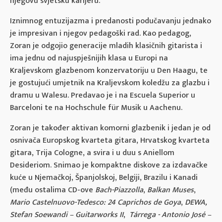
njegovu svjetsku karijeru.
Iznimnog entuzijazma i predanosti podučavanju jednako
je impresivan i njegov pedagoški rad. Kao pedagog,
Zoran je odgojio generacije mladih klasičnih gitarista i
ima jednu od najuspješnijih klasa u Europi na
Kraljevskom glazbenom konzervatoriju u Den Haagu, te
je gostujući umjetnik na Kraljevskom koledžu za glazbu i
dramu u Walesu. Predavao je i na Escuela Superior u
Barceloni te na Hochschule für Musik u Aachenu.
Zoran je također aktivan komorni glazbenik i jedan je od
osnivača Europskog kvarteta gitara, Hrvatskog kvarteta
gitara, Trija Cologne, a svira i u duu s Aniellom
Desideriom. Snimao je kompaktne diskove za izdavačke
kuće u Njemačkoj, Španjolskoj, Belgiji, Brazilu i Kanadi
(među ostalima CD-ove
Bach-Piazzolla
,
Balkan Muses
,
Mario Castelnuovo-Tedesco: 24 Caprichos de Goya
,
DEWA,
Stefan Soewandi – Guitarworks II
,
Tárrega - Antonio José –