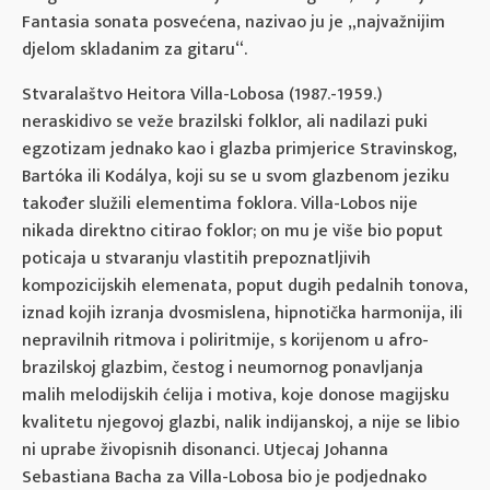
Fantasia sonata posvećena, nazivao ju je „najvažnijim
djelom skladanim za gitaru“.
Stvaralaštvo Heitora Villa-Lobosa (1987.-1959.)
neraskidivo se veže brazilski folklor, ali nadilazi puki
egzotizam jednako kao i glazba primjerice Stravinskog,
Bartóka ili Kodálya, koji su se u svom glazbenom jeziku
također služili elementima foklora. Villa-Lobos nije
nikada direktno citirao foklor; on mu je više bio poput
poticaja u stvaranju vlastitih prepoznatljivih
kompozicijskih elemenata, poput dugih pedalnih tonova,
iznad kojih izranja dvosmislena, hipnotička harmonija, ili
nepravilnih ritmova i poliritmije, s korijenom u afro-
brazilskoj glazbim, čestog i neumornog ponavljanja
malih melodijskih ćelija i motiva, koje donose magijsku
kvalitetu njegovoj glazbi, nalik indijanskoj, a nije se libio
ni uprabe živopisnih disonanci. Utjecaj Johanna
Sebastiana Bacha za Villa-Lobosa bio je podjednako