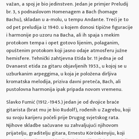
važan, a spoj je bio jedinstven. Jedan je primjer Preludij
br. 3, s podnaslovom Homenagem a Bach (homage
Bachu), skladan u a-molu, u tempu Andante. Treći je to
od pet preludija iz 1940. u kojem donosi tipične figuracije
i harmonije po uzoru na Bacha, ali ih spaja s mekim
protokom tempa i opet gotovo lijenim, polaganim,
opuštenim protokom koji jasno odaje atmosferu južne
hemisfere. Tehnički zahtjevna Etida br. 11 jedna je od
Dvanaest etida za gitaru objavljenih 1953., u kojoj se u
uzburkanim arpeggima, u koja je položena dirljiva
kromatska melodija, priziva davni preteča, Bach, ali
pustolovna harmonija ipak pripada novom vremenu.
Slavko Fumić (1912.-1945.) jedan je od dvojice braće
gitarista (brat mu je bio Rudolf), rođenih u Zagrebu, koji
su svoju karijeru počeli prije Drugog svjetskog rata.
Njihove skladbe sačuvane su zahvaljujući njihovom
prijatelju, graditelju gitara, Ernestu Köröskènyiju, koji