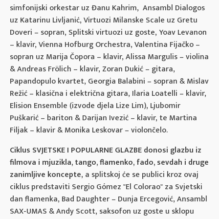
simfonijski orkestar uz Đanu Kahrim, Ansambl Dialogos
uz Katarinu Livljanić, Virtuozi Milanske Scale uz Gretu
Doveri – sopran, Splitski virtuozi uz goste, Yoav Levanon
– klavir, Vienna Hofburg Orchestra, Valentina Fijačko –
sopran uz Marija Čopora – klavir, Alissa Margulis – violina
& Andreas Frölich – klavir, Zoran Dukić – gitara,
Papandopulo kvartet, Georgia Balabini – sopran & Mislav
Režić – klasična i električna gitara, Ilaria Loatelli – klavir,
Elision Ensemble (izvode djela Lize Lim), Ljubomir
Puškarić – bariton & Darijan Ivezić – klavir, te Martina
Filjak – klavir & Monika Leskovar – violončelo.
Ciklus SVJETSKE I POPULARNE GLAZBE
donosi glazbu iz
filmova i mjuzikla, tango, flamenko, fado, sevdah i druge
zanimljive koncepte
, a splitskoj će se publici kroz ovaj
ciklus predstaviti Sergio Gómez "El Colorao" za Svjetski
dan flamenka, Bad Daughter – Dunja Ercegović, Ansambl
SAX-UMAS & Andy Scott, saksofon uz goste u sklopu