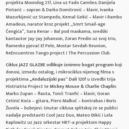
projekta Moondog 25!, Lina uz Fado Camões; Danijela
Pintarić – sopran & Darko Domitrović – klavir, Ivanka
Mazurkijević uz Stampedo, Kemal Gekić – klavir i Rambo
Amadeus, narator kroz projekt „Smrt Smail-age
Čengića“, Sara Renar – Bal pod maskama, svedški
kantautor Jay-Jay Johanson, Zoran Predin uz svoj trio,
flamenko pjevač El Pele, Mostar Sevdah Reunion,
ReEncuentros Tango project i The Percussion Club.
Ciklus JAZZ GLAZBE
odlikuje iznimno bogat program
koji
donosi, između ostalog, i mikrociklus nijemog filma s
projektima
„Andaluzijski pas“ Dalí 120!
u izvedbi trija
Histriatria Project te
Mickey Mouse & Charlie Chaplin
:
Marko Zupan – flauta, Tonči Tranfić – klavir, Goran
Cetinić Koća – gitara, Piero Malkoč – kontrabas i Boris
Žuvela – bubnjevi. Unutar ciklusa splitskoj će se publici
nadalje predstaviti Cool Jazz Duo, Mateo Đikić i Lela
Kaplowitz uz Jazz orkestar HRT-a projektom Happy