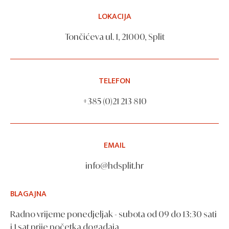
LOKACIJA
Tončićeva ul. 1, 21000, Split
TELEFON
+385 (0)21 213 810
EMAIL
info@hdsplit.hr
BLAGAJNA
Radno vrijeme ponedjeljak - subota od 09 do 13:30 sati
i 1 sat prije početka događaja.