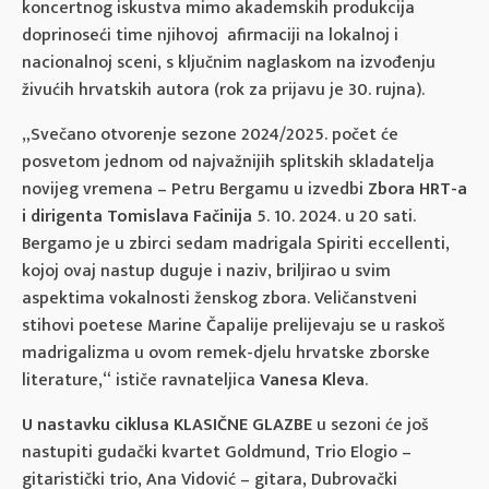
koncertnog iskustva mimo akademskih produkcija
doprinoseći time njihovoj afirmaciji na lokalnoj i
nacionalnoj sceni, s ključnim naglaskom na izvođenju
živućih hrvatskih autora (rok za prijavu je 30. rujna).
„Svečano otvorenje sezone 2024/2025. počet će
posvetom jednom od najvažnijih splitskih skladatelja
novijeg vremena – Petru Bergamu u izvedbi
Zbora HRT-a
i dirigenta Tomislava Fačinija
5. 10. 2024. u 20 sati.
Bergamo je u zbirci sedam madrigala Spiriti eccellenti,
kojoj ovaj nastup duguje i naziv, briljirao u svim
aspektima vokalnosti ženskog zbora. Veličanstveni
stihovi poetese Marine Čapalije prelijevaju se u raskoš
madrigalizma u ovom remek-djelu hrvatske zborske
literature,“ ističe ravnateljica
Vanesa Kleva
.
U nastavku ciklusa KLASIČNE GLAZBE
u sezoni će još
nastupiti gudački kvartet Goldmund, Trio Elogio –
gitaristički trio, Ana Vidović – gitara, Dubrovački