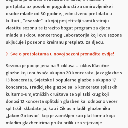
pretplata uz
posebne pogodnosti za umirovljenike i
osobe mlađe od 30 godine
, jedinstvenu pretplatu u
kulturi
„Teserakt“
u kojoj posjetitelji sami kreiraju
vlastitu sezonu te izrazito bogat program za djecu i
mlade u sklopu
Koncertnog Laboratorija
koji ove sezone
uključuje i
posebno kreiranu pretplatu za djecu
.
》
Sve o pretplatama u novoj sezoni pronađite ovdje!
Sezona je podijeljena na 5 ciklusa – ciklus
Klasične
glazbe
koji obuhvaća ukupno 20 koncerata,
Jazz glazbe
s
13 koncerata,
Svjetske i popularne glazbe
s ukupno 17
koncerata,
Tradicijske glazbe
sa 6 koncerata splitskih
kulturno-umjetničkih društava te
Splitski krug
koji
donosi 12 koncerta splitskih glazbenika, odnosno večeri
splitskih skladatelja, kao i
Ciklus mladih glazbenika
„Jakov Gotovac“
koji je zamišljen kao platforma koja
mladim glazbenicima pruža priliku za stjecanje