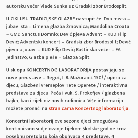
autorsku večer Vlade Sunka uz Gradski zbor Brodosplit.
U CIKLUSU TRADICIJSKE GLAZBE nastupit će:
Dva mista –
jubav ista – Limena glazba Žrnovnica; Mandolina Croata
– GMD Sanctus Domnio; Dević pjeva Advent – KUD Filip
Dević; Adventski koncert – Gradski zbor Brodosplit; Dević
pjeva o jubavi – KUD Filip Dević; Baštinska večer – FA
Jedinstvo; Glazba pleše – Glazba Split.
U sklopu KONCERTNOG LABORATORIJA postavljaju se
nove predstave
– Regoč, I. B. Mažuranić 150! / opera za
djecu; Glazbeni vremeplov Tete Operete / interaktivna
predstava za djecu; Peća i vuk, S. Prokofjev / glazbena
bajka, kao i cijeli niz novih radionica. Više informacija
možete pronaći na
stranicama Koncertnog laboratorija
.
Koncertni laboratorij
ove sezone djeci omogućava
kontinuirano sudjelovanje tijekom školske godine kroz
posebnu pretplatu koja obuhvaća
4 predstave
,
4