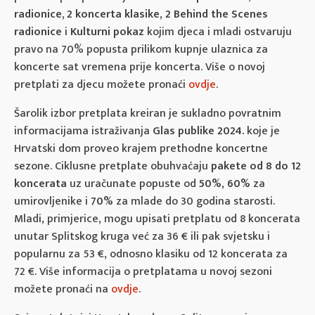
radionice, 2 koncerta klasike
,
2 Behind the Scenes
radionice
i
Kulturni pokaz
kojim djeca i mladi ostvaruju
pravo na 70% popusta prilikom kupnje ulaznica za
koncerte sat vremena prije koncerta. Više o novoj
pretplati za djecu možete pronaći
ovdje
.
Šarolik izbor pretplata kreiran je sukladno povratnim
informacijama istraživanja
Glas publike 2024.
koje je
Hrvatski dom proveo krajem prethodne koncertne
sezone. Ciklusne pretplate obuhvaćaju
pakete od 8 do 12
koncerata
uz uračunate popuste od
50%
,
60%
za
umirovljenike i
70%
za mlade do 30 godina starosti.
Mladi, primjerice, mogu upisati pretplatu od 8 koncerata
unutar Splitskog kruga već za 36 € ili pak svjetsku i
popularnu za 53 €, odnosno klasiku od 12 koncerata za
72 €. Više informacija o pretplatama u novoj sezoni
možete pronaći na
ovdje
.