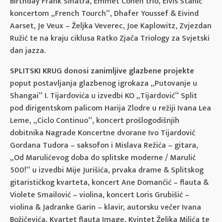
Birthday Frank Sinatra, Emmet Cohen trio, Elvis Stanić
koncertom „French Tourch“, Dhafer Youssef & Eivind
Aarset, Je Veux – Željka Veverec, Joe Kaplowitz, Zvjezdan
Ružić te na kraju ciklusa Ratko Zjača Triology za Svjetski
dan jazza.
SPLITSKI KRUG donosi zanimljive glazbene projekte
poput postavljanja glazbenog igrokaza „Putovanje u
Shangai“ I. Tijardovića u izvedbi KO „Tijardović“ Split
pod dirigentskom palicom Harija Zlodre u režiji Ivana Lea
Leme, „Ciclo Continuo“, koncert prošlogodišnjih
dobitnika Nagrade Koncertne dvorane Ivo Tijardović
Gordana Tudora – saksofon i Mislava Režića – gitara,
„Od Marulićevog doba do splitske moderne / Marulić
500!“ u izvedbi Mije Jurišića, prvaka drame & Splitskog
gitarističkog kvarteta, koncert Ane Domančić – flauta &
Violete Smailović – violina, koncert Loris Grubišić –
violina & Jadranke Garin – klavir, autorsku večer Ivana
Božičevića, Kvartet flauta Image, Kvintet Željka Milića te