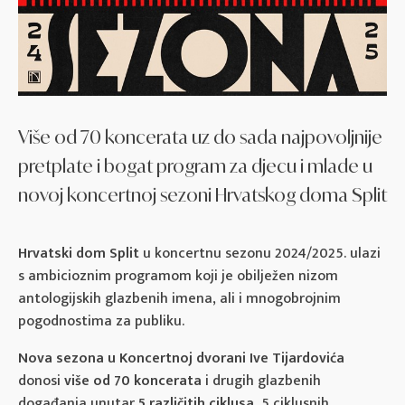
Više od 70 koncerata uz do sada najpovoljnije
pretplate i bogat program za djecu i mlade u
novoj koncertnoj sezoni Hrvatskog doma Split
Hrvatski dom Split
u koncertnu sezonu 2024/2025. ulazi
s ambicioznim programom koji je obilježen nizom
antologijskih glazbenih imena, ali i mnogobrojnim
pogodnostima za publiku.
Nova sezona u Koncertnoj dvorani Ive Tijardovića
donosi
više od 70 koncerata
i drugih glazbenih
događanja unutar
5 različitih ciklusa
, 5 ciklusnih