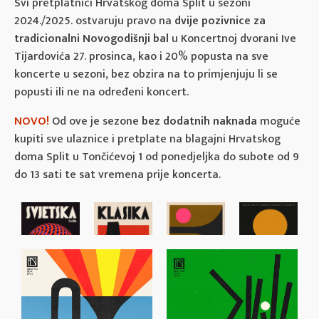
Svi pretplatnici Hrvatskog doma Split u sezoni
2024./2025. ostvaruju pravo na
dvije pozivnice za
tradicionalni Novogodišnji bal
u Koncertnoj dvorani Ive
Tijardovića 27. prosinca, kao i 20% popusta na sve
koncerte u sezoni, bez obzira na to primjenjuju li se
popusti ili ne na određeni koncert.
NOVO!
Od ove je sezone
bez dodatnih naknada
moguće
kupiti sve ulaznice i pretplate na blagajni Hrvatskog
doma Split u Tončićevoj 1 od ponedjeljka do subote od 9
do 13 sati te sat vremena prije koncerta.