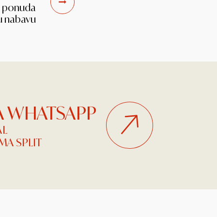
vu ponuda
u nabavu
NA WHATSAPP
AL
A SPLIT