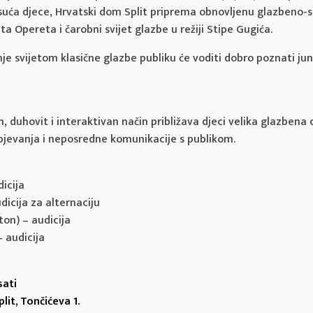
isuća djece, Hrvatski dom Split priprema obnovljenu glazbeno-
a Opereta i čarobni svijet glazbe u režiji Stipe Gugića.
e svijetom klasične glazbe publiku će voditi dobro poznati jun
 duhovit i interaktivan način približava djeci velika glazbena d
pjevanja i neposredne komunikacije s publikom.
icija
dicija za alternaciju
ton) – audicija
 audicija
sati
it, Tončićeva 1.