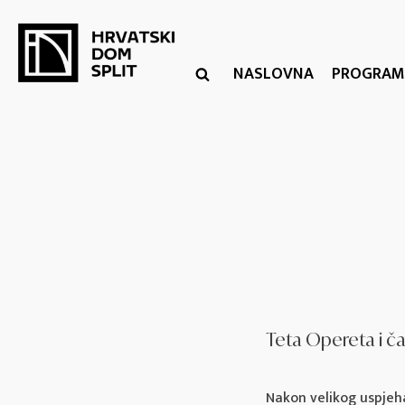
NASLOVNA
PROGRAM
Teta Opereta i ča
Nakon velikog uspjeha