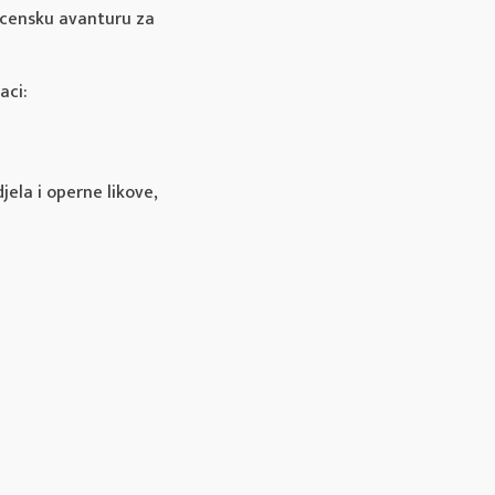
scensku avanturu za
aci:
jela i operne likove,