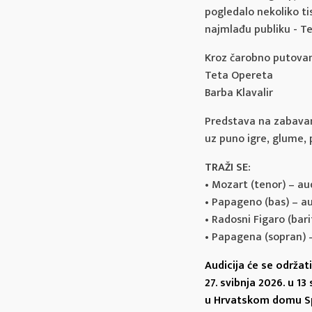
pogledalo nekoliko t
najmlađu publiku - Tet
Kroz čarobno putovanj
Teta Opereta
Barba Klavalir
Predstava na zabavan,
uz puno igre, glume, 
TRAŽI SE:
• Mozart (tenor) – aud
• Papageno (bas) – au
• Radosni Figaro (bari
• Papagena (sopran) –
Audicija će se održati
27. svibnja 2026. u 13 
u Hrvatskom domu Spl