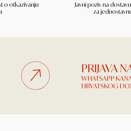
t o otkazivanju
Javni poziv na dosta
a
za jednostavn
PRIJAVA 
WHATSAPP KAN
HRVATSKOG DOM