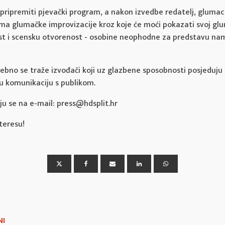
 pripremiti pjevački program, a nakon izvedbe redatelj, glumac 
ma glumačke improvizacije kroz koje će moći pokazati svoj glu
st i scensku otvorenost - osobine neophodne za predstavu nam
ebno se traže izvođači koji uz glazbene sposobnosti posjeduju
u komunikaciju s publikom.
lju se na e-mail: press@hdsplit.hr
teresu!
NI