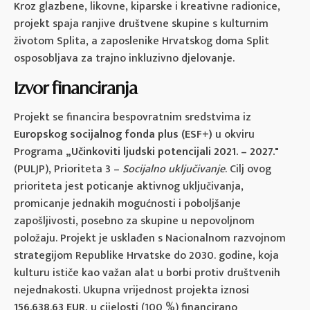
Kroz glazbene, likovne, kiparske i kreativne radionice,
projekt spaja ranjive društvene skupine s kulturnim
životom Splita, a zaposlenike Hrvatskog doma Split
osposobljava za trajno inkluzivno djelovanje.
Izvor financiranja
Projekt se financira bespovratnim sredstvima iz
Europskog socijalnog fonda plus (ESF+)
u okviru
Programa
„Učinkoviti ljudski potencijali 2021. – 2027."
(PULJP), Prioriteta 3 –
Socijalno uključivanje
. Cilj ovog
prioriteta jest poticanje aktivnog uključivanja,
promicanje jednakih mogućnosti i poboljšanje
zapošljivosti, posebno za skupine u nepovoljnom
položaju. Projekt je usklađen s Nacionalnom razvojnom
strategijom Republike Hrvatske do 2030. godine, koja
kulturu ističe kao važan alat u borbi protiv društvenih
nejednakosti. Ukupna vrijednost projekta iznosi
156.638,63 EUR
, u cijelosti (100 %) financirano