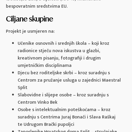
bespovratnim sredstvima EU.
Ciljane skupine
Projekt je usmjeren na:
Učenike osnovnih i srednjih škola – koji kroz
radionice stječu nova iskustva u glazbi,
kreativnom pisanju, fotografiji i drugim
umjetničkim disciplinama
Djecu bez roditeljske skrbi – kroz suradnju s
Centrom za pružanje usluga u zajednici Maestral
Split
Slabovidne i slijepe osobe – kroz suradnju s
Centrom Vinko Bek
Osobe s intelektualnim poteškoćama – kroz
suradnju s Centrima Juraj Bonači i Slava Raškaj
te Udrugom Brački pupoljci
Zaposlenike Hrvatskog doma Split – stručnjake