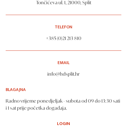
Tončićeva ul. 1, 21000, Split
TELEFON
+385 (0)21 213 810
EMAIL
info@hdsplit.hr
BLAGAJNA
Radno vrijeme ponedjeljak - subota od 09 do 13:30 sati
i 1 sat prije početka događaja.
LOGIN