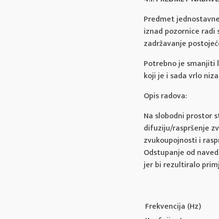
Predmet jednostavne 
iznad pozornice radi 
zadržavanje postojeće
Potrebno je smanjiti 
koji je i sada vrlo niz
Opis radova:
Na slobodni prostor 
difuziju/raspršenje zv
zvukoupojnosti i rasp
Odstupanje od navede
jer bi rezultiralo pr
Frekvencija (Hz)