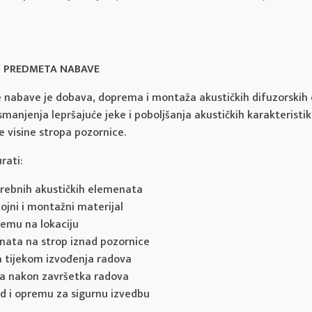
EG PREDMETA NABAVE
nabave je dobava, doprema i montaža akustičkih difuzorskih
smanjenja lepršajuće jeke i poboljšanja akustičkih karakteristik
 visine stropa pozornice.
rati:
rebnih akustičkih elemenata
ojni i montažni materijal
remu na lokaciju
ata na strop iznad pozornice
a tijekom izvođenja radova
ra nakon završetka radova
d i opremu za sigurnu izvedbu