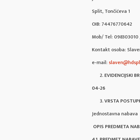
Split, Tončićeva 1
OIB: 74476770642
Mob/ Tel: 098303010 /
Kontakt osoba: Slaven
e-mail:
slaven@hdspli
EVIDENCIJSKI B
04-26
VRSTA POSTUP
Jednostavna nabava
OPIS PREDMETA NAB
4.1. PREDMET NABAVE