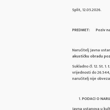
Split, 12.05.2026.
PREDMET: Poziv na
Naručitelj Javna usta
akustičku obradu po
Sukladno čl. 12. St. 1
vrijednosti do 26.544
naručitelj nije obve
PODACI O NARU
Javna ustanova u kult