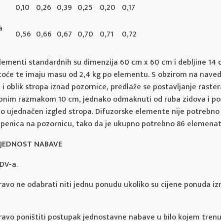
0,10
0,26
0,39
0,25
0,20
0,17
a
0,56
0,66
0,67
0,70
0,71
0,72
elementi standardnih su dimenzija 60 cm x 60 cm i debljine 14 
stoće te imaju masu od 2,4 kg po elementu. S obzirom na nave
i oblik stropa iznad pozornice, predlaže se postavljanje raster
nim razmakom 10 cm, jednako odmaknuti od ruba zidova i po
ao ujednačen izgled stropa. Difuzorske elemente nije potrebno
penica na pozornicu, tako da je ukupno potrebno 86 elemenat
RIJEDNOST NABAVE
DV-a.
ravo ne odabrati niti jednu ponudu ukoliko su cijene ponuda iz
pravo poništiti postupak jednostavne nabave u bilo kojem tre