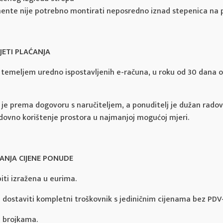
ente nije potrebno montirati neposredno iznad stepenica na 
VJETI PLAĆANJA
ti temeljem uredno ispostavljenih e-računa, u roku od 30 dana
je prema dogovoru s naručiteljem, a ponuditelj je dužan radov
dovno korištenje prostora u najmanjoj mogućoj mjeri.
ANJA CIJENE PONUDE
ti izražena u eurima.
 dostaviti kompletni troškovnik s jediničnim cijenama bez PDV
e brojkama.