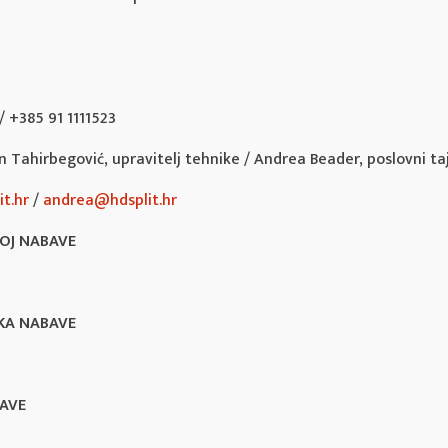
 +385 91 1111523
 Tahirbegović, upravitelj tehnike / Andrea Beader, poslovni ta
t.hr
/
andrea@hdsplit.hr
ROJ NABAVE
KA NABAVE
AVE