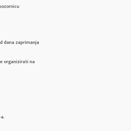
pozornicu
 od dana zaprimanja
e organizirati na
-a.