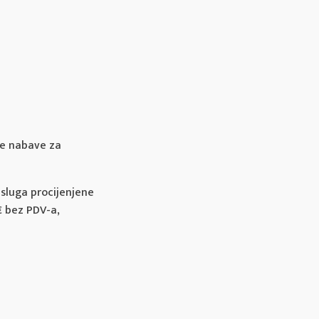
ne nabave za
 usluga procijenjene
€ bez PDV-a,