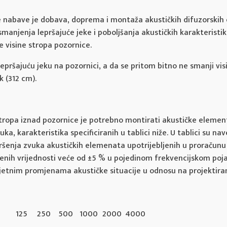
nabave je dobava, doprema i montaža akustičkih difuzorskih
smanjenja lepršajuće jeke i poboljšanja akustičkih karakteristik
 visine stropa pozornice.
lepršajuću jeku na pozornici, a da se pritom bitno ne smanji vi
ak (312 cm).
stropa iznad pozornice je potrebno montirati akustičke elemen
uka, karakteristika specificiranih u tablici niže. U tablici su nav
ršenja zvuka akustičkih elemenata upotrijebljenih u proračunu
nih vrijednosti veće od ±5 % u pojedinom frekvencijskom poja
imjetnim promjenama akustičke situacije u odnosu na projektira
125
250
500
1000
2000
4000