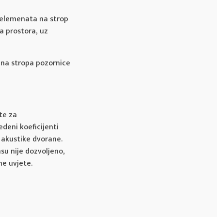
 elemenata na strop
a prostora, uz
sina stropa pozornice
te za
edeni koeficijenti
 akustike dvorane.
su nije dozvoljeno,
ne uvjete.