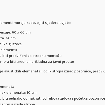
elementi moraju zadovoljiti sljedeće uvjete:
enzije: 60 x 60 cm
ta: 14 cm
velike gustoće
o elementu
 biti predviđeni za stropnu montažu
mora biti uredna i prikladna za javni prostor
e akustičkih elemenata i oblik stropa iznad pozornice, predviđ
elemenata
mak elemenata: 10 cm
 biti jednako odmaknuti od rubova zidova i početka pozornice
čenog izgleda stropa