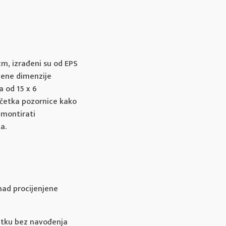
cm, izrađeni su od EPS
dene dimenzije
a od 15 x 6
četka pozornice kako
 montirati
a.
nad procijenjene
nutku bez navođenja