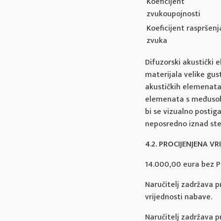
Koeficijent
zvukoupojnosti
Koeficijent raspršenj
zvuka
Difuzorski akustički 
materijala velike gu
akustičkih elemenata 
elemenata s međusob
bi se vizualno postig
neposredno iznad ste
4.2. PROCIJENJENA V
14.000,00 eura bez P
Naručitelj zadržava p
vrijednosti nabave.
Naručitelj zadržava 