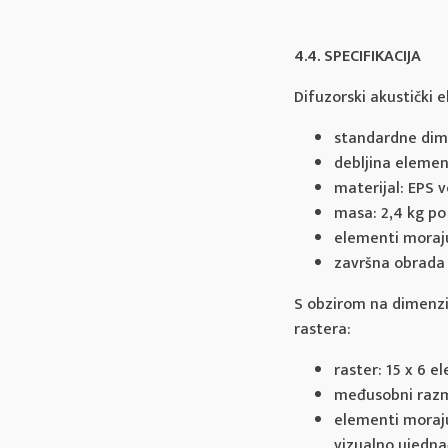
4.4. SPECIFIKACIJA
Difuzorski akustički 
standardne dim
debljina elemen
materijal: EPS 
masa: 2,4 kg p
elementi moraju
završna obrada 
S obzirom na dimenzij
rastera:
raster: 15 x 6 
međusobni raz
elementi moraju
vizualno ujedna