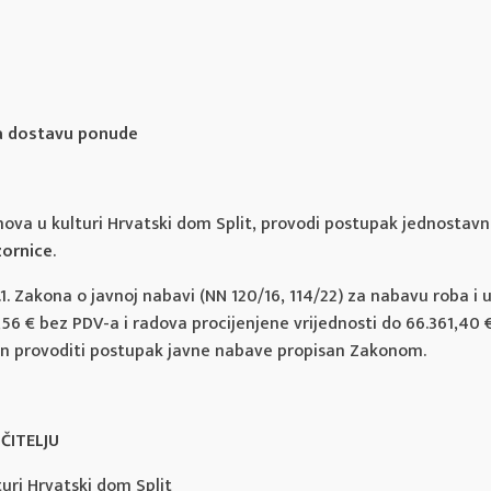
 dostavu ponude
nova u kulturi Hrvatski dom Split, provodi postupak jednostav
zornice
.
. t.1. Zakona o javnoj nabavi (NN 120/16, 114/22) za nabavu roba i
,56 € bez PDV-a i radova procijenjene vrijednosti do 66.361,40 
zan provoditi postupak javne nabave propisan Zakonom.
ČITELJU
uri Hrvatski dom Split