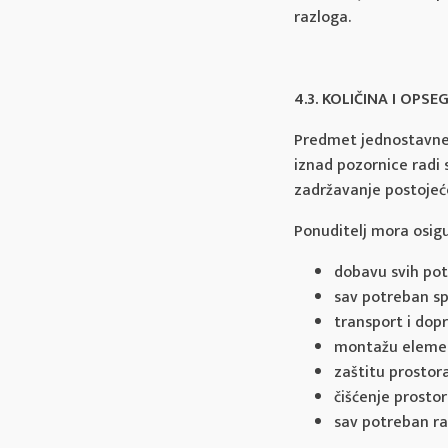
razloga.
4.3. KOLIČINA I OPS
Predmet jednostavne 
iznad pozornice radi 
zadržavanje postojeće
Ponuditelj mora osigu
dobavu svih pot
sav potreban sp
transport i dop
montažu elemen
zaštitu prostor
čišćenje prosto
sav potreban ra