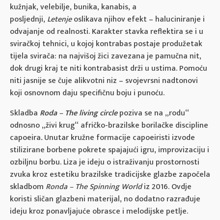
kužnjak, velebilje, bunika, kanabis, a
posljednji,
Letenje
oslikava njihov efekt – haluciniranje i
odvajanje od realnosti. Karakter stavka reflektira se i u
sviračkoj tehnici, u kojoj kontrabas postaje produžetak
tijela svirača: na najvišoj žici zavezana je pamučna nit,
dok drugi kraj te niti kontrabasist drži u ustima. Pomoću
niti jasnije se čuje alikvotni niz – svojevrsni nadtonovi
koji osnovnom daju specifičnu boju i punoću.
Skladba
Roda – The living circle
poziva se na „rodu“
odnosno „živi krug“ afričko-brazilske borilačke discipline
capoeira
.
Unutar kružne formacije capoeiristi izvode
stilizirane borbene pokrete spajajući igru, improvizaciju i
ozbiljnu borbu. Liza je ideju o istraživanju prostornosti
zvuka kroz estetiku brazilske tradicijske glazbe započela
skladbom
Ronda – The Spinning World
iz 2016. Ovdje
koristi sličan glazbeni materijal, no dodatno razrađuje
ideju kroz ponavljajuće obrasce i melodijske petlje.