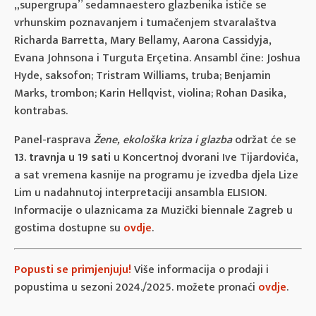
„supergrupa” sedamnaestero glazbenika ističe se
vrhunskim poznavanjem i tumačenjem stvaralaštva
Richarda Barretta, Mary Bellamy, Aarona Cassidyja,
Evana Johnsona i Turguta Erçetina. Ansambl čine: Joshua
Hyde, saksofon; Tristram Williams, truba; Benjamin
Marks, trombon; Karin Hellqvist, violina; Rohan Dasika,
kontrabas.
Panel-rasprava
Žene, ekološka kriza i glazba
održat će se
13. travnja u 19 sati
u Koncertnoj dvorani Ive Tijardovića,
a sat vremena kasnije na programu je izvedba djela Lize
Lim u nadahnutoj interpretaciji ansambla ELISION.
Informacije o ulaznicama za Muzički biennale Zagreb u
gostima dostupne su
ovdje
.
Popusti se primjenjuju!
Više informacija o prodaji i
popustima u sezoni 2024./2025. možete pronaći
ovdje
.