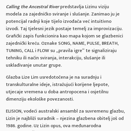
Calling the Ancestral River
predstavlja Lizinu viziju
modela za zajedničko sviranje i slušanje. Zanimao ju je
potencijal radnji koje tijelo izvođača već intuitivno
izvodi. Taj tjelesni jezik postaje temelj za improvizaciju.
Grafički zapis funkcionira kao mapa kojom se glazbenici
zajednički kreću. Oznake SONG, NAME, PULSE, BREATH,
TUNING, CALL i FLOW su „pravila igre“ te signaliziraju
tehniku ili način sviranja, interakciju, slušanje ili
usklađivanje unutar grupe.
Glazba Lize Lim usredotočena je na suradnju i
transkulturalne ideje, istražujući korijene ljepote,
utjecaje vremena u doba antropocena i osjetilnu
dimenziju ekološke povezanosti.
ELISION, vodeći australski ansambl za suvremenu glazbu,
Lizin je najbliži suradnik – njezina glazbena obitelj još od
1986. godine. Uz Lizin opus, ova međunarodna