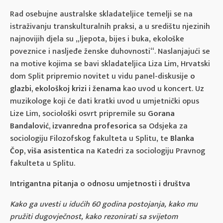
Rad osebujne australske skladateljice temelji se na
istraživanju transkulturalnih praksi, a u središtu njezinih
najnovijih djela su „ljepota, bijes i buka, ekološke
poveznice i nasljeđe ženske duhovnosti“. Naslanjajući se
na motive kojima se bavi skladateljica Liza Lim, Hrvatski
dom Split pripremio novitet u vidu panel-diskusije
o
glazbi, ekološkoj krizi i ženama
kao uvod u koncert. Uz
muzikologe koji će dati kratki uvod u umjetnički opus
Lize Lim, sociološki osvrt pripremile su
Gorana
Bandalović, izvanredna profesorica
sa Odsjeka za
sociologiju Filozofskog fakulteta u Splitu, te
Blanka
Čop,
viša asistentica
na Katedri za sociologiju Pravnog
fakulteta u Splitu.
Intrigantna pitanja o odnosu umjetnosti i društva
Kako ga uvesti u idućih 60 godina postojanja, kako mu
pružiti dugovječnost, kako rezonirati sa svijetom