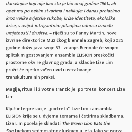
današnjice koji nije kao što je bio onaj godine 1961., ali
opet mu po nekim stvarima i nalikuje; i danas prolazimo
kroz velike svjetske sukobe, krize identiteta, ekološke
krize, s uvijek intrigantnim pitanjima odnosa između
umjetnosti i društva.
– riječi su to Fanny Martin, nove
izvršne direktorice
Muzičkog biennala Zagreb
, koji 2025.
godine doživljava svoje 33. izdanje. Biennale će svojim
splitskim gostovanjem ansambla ELISION preskočiti
prostorne okvire glavnog grada, a skladbe Lize Lim
pružit će rijetko viđen uvid u istraživanje
transkulturalnih praksi.
Magija, rituali i životne tranzicije: portretni koncert Lize
Lim
Ključ interpretacije „portreta“ Lize Lim i ansambla
ELISION krije se u dvjema temama i četirima skladbama.
Liza Lim počela je skladati
The Green Lion Eats the
Sun
tijekom sedmosatnog kašnjenja leta. Iako se isprva