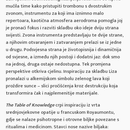
mučila time kako pristupiti trombonu s dvostrukim
zvonom, instrumentu za koji ima iznimno malo
repertoara, kaotična atmosfera aerodroma pomogla joj
je pronaći fokus i razviti skladbu oko ideje dviju strana
svijesti. Zvona instrumenta predstavljaju te dvije strane,
a njihovim otvaranjem i zatvaranjem prelazi se iz jedne
u drugu. Podsvjesna strana je životopisnija i dinamičnija
od svjesne, a između njih postoji i dodatni jaz: dok smo
na jednoj, druga ostaje nedostupna. Tek promjena
perspektive otkriva cjelinu. Inspiraciju za skladbu Liza
pronalazi u alkemijskom simbolu zelenog lava koji
proždire sunce – slici pročišćenja kroz destrukciju koja
transformira čak i najplemenitije materijale.
The Table of Knowledge
crpi inspiraciju iz vrta
srednjovjekovne opatije u francuskom Royaumontu,
gdje se nalaze psihotropne i otrovne biljke povezane s
ritualima i medicinom. Stavci nose nazive biljaka: