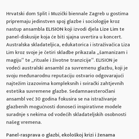
Hrvatski dom Split i Muzički biennale Zagreb u gostima
pripremaju jedinstven spoj glazbe i sociologije kroz
nastup ansambla
ELISION
koji izvodi djela
Lize Lim
te
panel-diskusije koja će biti sjajna uvertira u koncert.
Australska skladateljica, edukatorica i istraživačica Liza
Lim kroz svoje je četiri skladbe prikazala „šamanizam i
magiju“ te „rituale i životne tranzicije“. ELISION je
vodeći australski ansambl za suvremenu glazbu, koji je
svoju međunarodnu reputaciju ostvario odgovarajući
najtežim izazovima kompleksnih i svirački zahtjevnih
estetika suvremene glazbe. Sedamnaesteročlani
ansambl već 30 godina fokusira se na istraživanje
glazbenih mogućnosti donoseći inspirativne modele
suradnje s nekima od vodećih skladateljskih osobnosti
našeg vremena.
Panel-rasprava o glazbi, ekološkoj krizi i ženama