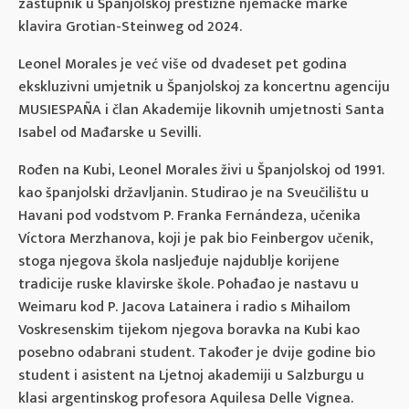
zastupnik u Španjolskoj prestižne njemačke marke
klavira Grotian-Steinweg od 2024.
Leonel Morales je već više od dvadeset pet godina
ekskluzivni umjetnik u Španjolskoj za koncertnu agenciju
MUSIESPAÑA i član Akademije likovnih umjetnosti Santa
Isabel od Mađarske u Sevilli.
Rođen na Kubi, Leonel Morales živi u Španjolskoj od 1991.
kao španjolski državljanin. Studirao je na Sveučilištu u
Havani pod vodstvom P. Franka Fernándeza, učenika
Víctora Merzhanova, koji je pak bio Feinbergov učenik,
stoga njegova škola nasljeđuje najdublje korijene
tradicije ruske klavirske škole. Pohađao je nastavu u
Weimaru kod P. Jacova Latainera i radio s Mihailom
Voskresenskim tijekom njegova boravka na Kubi kao
posebno odabrani student. Također je dvije godine bio
student i asistent na Ljetnoj akademiji u Salzburgu u
klasi argentinskog profesora Aquilesa Delle Vignea.