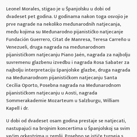
Leonel Morales, stigao je u Španjolsku u dobi od
dvadeset pet godina. U godinama nakon toga osvojio je
prve nagrade na nekoliko međunarodnih natjecanja,
među kojima su Međunarodno pijanističko natjecanje
Fundación Guerrero, Citat de Manresa, Teresa Carreño u
Venezueli, druga nagrada na međunarodnom
pijanističkom natjecanju Piano Jaén, nagrada za najbolju
suvremenu glazbenu izvedbu i nagrada Rosa Sabater za
najbolju interpretaciju španjolske glazbe, druga nagrada
na Međunarodnom pijanističkom natjecanju Santa
Cecilia Oporto, Posebna nagrada na Međunarodnom
pijanističkom natjecanju u Aosti, nagrada
Sommerakademie Mozarteum u Salzburgu, William
Kapell i dr.
U dobi od dvadeset osam godina prestaje se natjecati,
nastupajući na brojnim koncertima u Španjolskoj sa svim
većim orkestrima u zemlji. Posebno se ističe turneja s