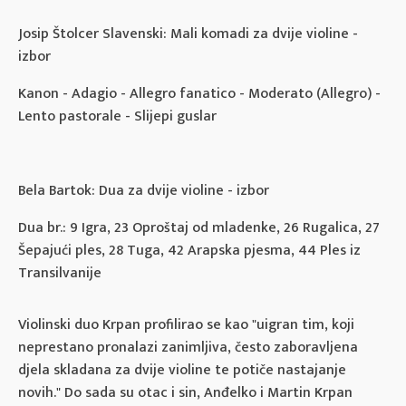
Josip Štolcer Slavenski: Mali komadi za dvije violine -
izbor
Kanon - Adagio - Allegro fanatico - Moderato (Allegro) -
Lento pastorale - Slijepi guslar
Bela Bartok: Dua za dvije violine - izbor
Dua br.: 9 Igra, 23 Oproštaj od mladenke, 26 Rugalica, 27
Šepajući ples, 28 Tuga, 42 Arapska pjesma, 44 Ples iz
Transilvanije
Violinski duo Krpan profilirao se kao "uigran tim, koji
neprestano pronalazi zanimljiva, često zaboravljena
djela skladana za dvije violine te potiče nastajanje
novih." Do sada su otac i sin, Anđelko i Martin Krpan