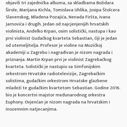
objavili tri zajednička albuma, sa skladbama Božidara
Širole, Marijana Kichla, Tomislava Uhlika, Josipa Štolcera
Slavenskog, Mladena Pozajića, Nenada Firšta, Ivana
Jarnovića i drugih. Jedan od najcjenjenijih hrvatskih
violinista, Anđelko Krpan, osim solistički, nastupa i kao
prvi violinist Gudačkog kvarteta Sebastian, čiji je jedan
od utemeljitelja. Profesor je violine na Muzičkoj
akademiji u Zagrebu i nagrađivan je nizom nagrada i
priznanja. Martin Krpan prvi je violinist Zagrebačkog
kvarteta. Solistički je nastupio sa Simfonijskim
orkestrom Hrvatske radiotelevizije, Zagrebačkim
solistima, gudačkim orkestrom Hrvatske glazbene
mladeži te gudačkim kvartetom Sebastian. Godine 2016.
bio je koncertni majstor međunarodnog orkestra
Euphony. Ovjenčan je nizom nagrada na hrvatskim i
inozemnim natjecanjima.