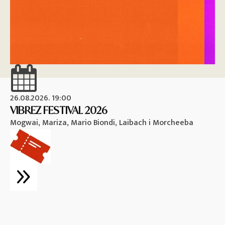
26.08.2026. 19:00
26
VIBREZ FESTIVAL 2026
M
Mogwai, Mariza, Mario Biondi, Laibach i Morcheeba
Vi