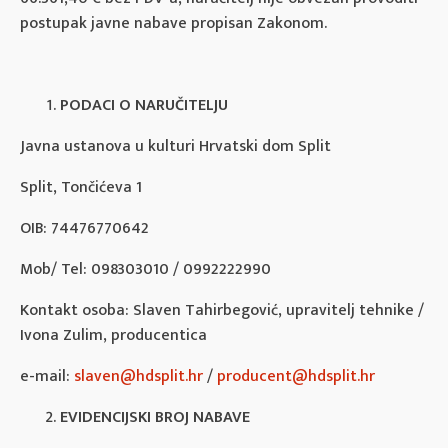
postupak javne nabave propisan Zakonom.
PODACI O NARUČITELJU
Javna ustanova u kulturi Hrvatski dom Split
Split, Tončićeva 1
OIB: 74476770642
Mob/ Tel: 098303010 / 0992222990
Kontakt osoba: Slaven Tahirbegović, upravitelj tehnike /
Ivona Zulim, producentica
e-mail:
slaven@hdsplit.hr
/
producent@hdsplit.hr
EVIDENCIJSKI BROJ NABAVE