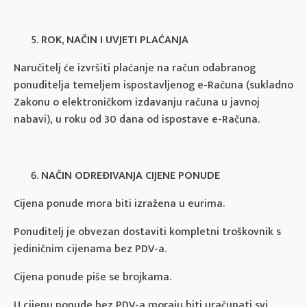
ROK, NAČIN I UVJETI PLAĆANJA
Naručitelj će izvršiti plaćanje na račun odabranog
ponuditelja temeljem ispostavljenog e-Računa (sukladno
Zakonu o elektroničkom izdavanju računa u javnoj
nabavi), u roku od 30 dana od ispostave e-Računa.
NAČIN ODREĐIVANJA CIJENE PONUDE
Cijena ponude mora biti izražena u eurima.
Ponuditelj je obvezan dostaviti kompletni troškovnik s
jediničnim cijenama bez PDV-a.
Cijena ponude piše se brojkama.
U cijenu ponude bez PDV-a moraju biti uračunati svi