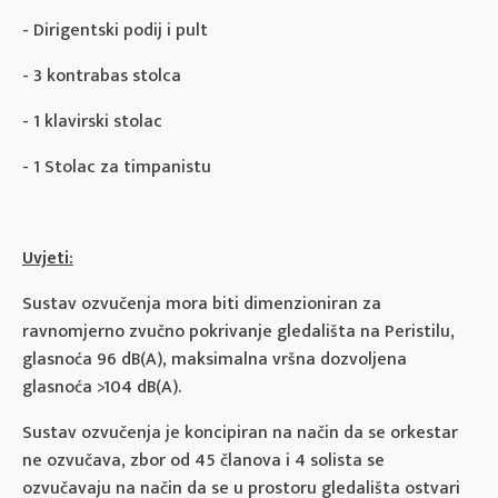
- Dirigentski podij i pult
- 3 kontrabas stolca
- 1 klavirski stolac
- 1 Stolac za timpanistu
Uvjeti:
Sustav ozvučenja mora biti dimenzioniran za
ravnomjerno zvučno pokrivanje gledališta na Peristilu,
glasnoća 96 dB(A), maksimalna vršna dozvoljena
glasnoća >104 dB(A).
Sustav ozvučenja je koncipiran na način da se orkestar
ne ozvučava, zbor od 45 članova i 4 solista se
ozvučavaju na način da se u prostoru gledališta ostvari