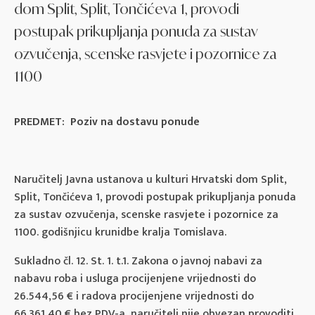
dom Split, Split, Tončićeva 1, provodi
postupak prikupljanja ponuda za sustav
ozvučenja, scenske rasvjete i pozornice za
1100
PREDMET: Poziv na dostavu ponude
Naručitelj Javna ustanova u kulturi Hrvatski dom Split,
Split, Tončićeva 1, provodi postupak prikupljanja ponuda
za sustav ozvučenja, scenske rasvjete i pozornice za
1100. godišnjicu krunidbe kralja Tomislava.
Sukladno čl. 12. St. 1. t.1. Zakona o javnoj nabavi za
nabavu roba i usluga procijenjene vrijednosti do
26.544,56 € i radova procijenjene vrijednosti do
66.361,40 € bez PDV-a, naručitelj nije obvezan provoditi