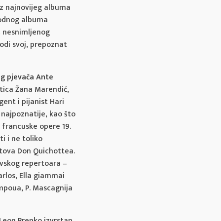
iz najnovijeg albuma
hodnog albuma
š nesnimljenog
odi svoj, prepoznat
og pjevača
Ante
istica Žana Marendić,
gent i pijanist Hari
 najpoznatije, kao što
la francuske opere 19.
i i ne toliko
netova Don Quichottea.
ovskog repertoara –
Carlos, Ella giammai
mpoua, P. Mascagnija
 Leon Brenko izvrstan