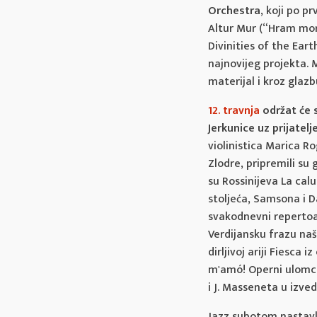
Orchestra
, koji po p
Altur Mur (“Hram mor
Divinities of the Ear
najnovijeg projekta. 
materijal i kroz glazb
12. travnja
održat će 
Jerkunice uz prijatelj
violinistica Marica Ro
Zlodre, pripremili su 
su Rossinijeva La calu
stoljeća, Samsona i D
svakodnevni repertoar
Verdijansku frazu na
dirljivoj ariji Fiesca
m'amó! Operni ulomci
i J. Masseneta u izved
Jazz subotom nastavl