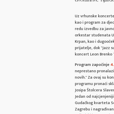
Uz vrhunske koncerte k
kao i program za djec
redu izvedbu za javno
orkestar studenata UM
Krpan, kao i dugooček
prijatelje, dok "Jazz
koncert Leon Brenko T
Program započinje
4.
neprestano pronalazi 
novih." Za ovaj su kon
programu pronaći skla
Josipa Štolcera Slaven
Jedan od najcjenjeniji
Gudačkog kvarteta Seb
Zagrebu i nagrađivan 