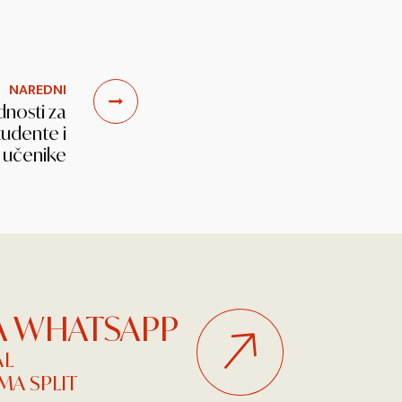
NAREDNI
nosti za
tudente i
učenike
NA WHATSAPP
AL
A SPLIT