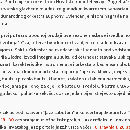
o sa Simfonijskim orkestrom Hrvatske radiotelevizije, Zagrebačk
rvatske glazbene mladeži te gudačkim kvartetom Sebastian. G
đunarodnog orkestra Euphony. Ovjenčan je nizom nagrada na 
ima.
 prvi puta u slobodnoj prodaji ove sezone našla se izvedba n
ivotinja"
. Ovaj interaktivni koncert za djecu i mlade održava s
jom u Splitu. Orkestar od dvadesetak studenata pod vodstvo
rija Zlodre, izvodi integralnu suitu od četrnaest stavaka u sklo
znati karakteristike instrumenata i orkestara kao ansambla. I
dan za mali komorni orkestar koji uključuje dva klavira, dvije vio
 flautu i piccolo flautu, klarinet, ksilofon i staklenu harmoniku
kripcijama pa i onoj za cijeli orkestar. U izvedbi Orkestra UMA
 gudačku i puhačku sekciju, dok će jedan pijanist vješto objedini
z ciklus pod nazivom "Jazz subotom" u koncertnoj dvorani Ive T
 18 i 30
otvaranjem izložbe fotografija „Jazz refleksije“ novin
ika Hrvatskog jazz portala jazz.hr. Iste večeri,
6. travnja u 20 s