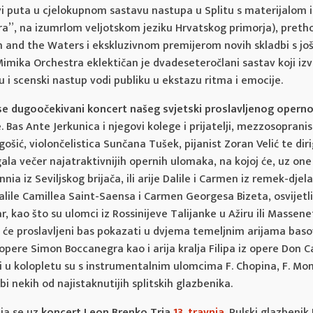
rvi puta u cjelokupnom sastavu nastupa u Splitu s materijalom 
a”, na izumrlom veljotskom jeziku Hrvatskog primorja), pret
th and the Waters i ekskluzivnom premijerom novih skladbi s jo
Mimika Orchestra eklektičan je dvadeseteročlani sastav koji izv
u i scenski nastup vodi publiku u ekstazu ritma i emocije.
se dugoočekivani koncert našeg svjetski proslavljenog opern
e
. Bas Ante Jerkunica i njegovi kolege i prijatelji, mezzosopran
gošić, violončelistica Sunčana Tušek, pijanist Zoran Velić te diri
gala večer najatraktivnijih opernih ulomaka, na kojoj će, uz one
nnia iz Seviljskog brijača, ili arije Dalile i Carmen iz remek-dje
alile Camillea Saint-Saensa i Carmen Georgesa Bizeta, osvijetlit
, kao što su ulomci iz Rossinijeve Talijanke u Ažiru ili Masse
š će proslavljeni bas pokazati u dvjema temeljnim arijama bas
 iz opere Simon Boccanegra kao i arija kralja Filipa iz opere Don 
 u kolopletu su s instrumentalnim ulomcima F. Chopina, F. Mo
bi nekih od najistaknutijih splitskih glazbenika.
ja se uz
koncert Leon Brenko Tria
13. travnja
. Pulski glazbenik