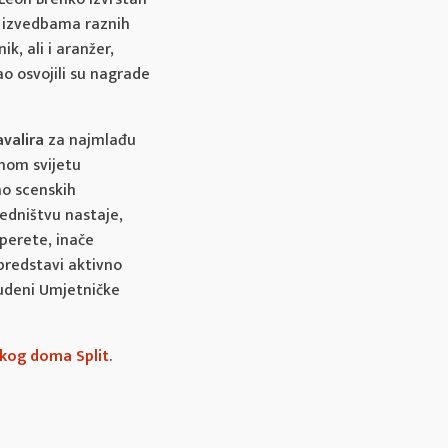
 u izvedbama raznih
k, ali i aranžer,
o osvojili su nagrade
valira
za najmlađu
obnom svijetu
no scenskih
jedništvu nastaje,
Operete, inače
 predstavi aktivno
tudeni Umjetničke
kog doma Split
.