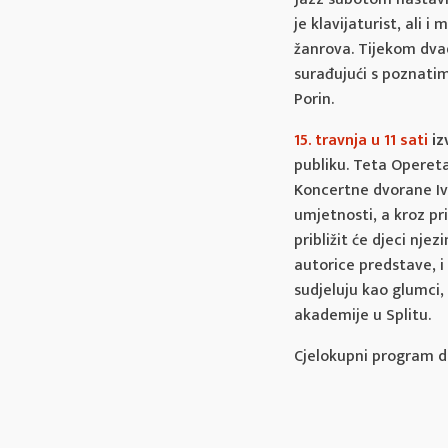
je klavijaturist, ali 
žanrova. Tijekom dvade
surađujući s poznatim
Porin.
15. travnja u 11 sati
iz
publiku. Teta Opereta 
Koncertne dvorane Ivo
umjetnosti, a kroz pri
približit će djeci nj
autorice predstave, i
sudjeluju kao glumci,
akademije u Splitu.
Cjelokupni program d