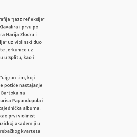
fija "Jazz refleksije"
lavalira i prvu po
a Harija Zlodru i
a" uz Violinski duo
te Jerkunice uz
 u Splitu, kao i
 "uigran tim, koji
te potiče nastajanje
i Bartoka na
Borisa Papandopula i
 zajednička albuma.
kao prvi violinist
uzičkoj akademiji u
grebačkog kvarteta.