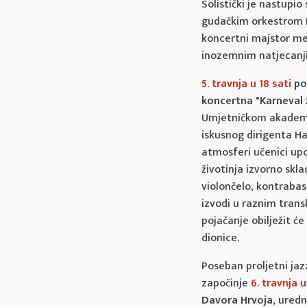
Solistički je nastupi
gudačkim orkestrom H
koncertni majstor me
inozemnim natjecanj
5. travnja u 18 sati
po
koncertna "Karneval ž
Umjetničkom akademi
iskusnog dirigenta Ha
atmosferi učenici upo
životinja izvorno skla
violončelo, kontrabas,
izvodi u raznim trans
pojačanje obilježit će
dionice.
Poseban proljetni jaz
započinje
6. travnja u
Davora Hrvoja
, uredn