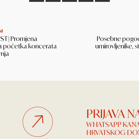
NI
EST] Promjena
Posebne pogod
 početka koncerata
umirovljenike, s
vnja
PRIJAVA 
WHATSAPP KAN
HRVATSKOG DOM