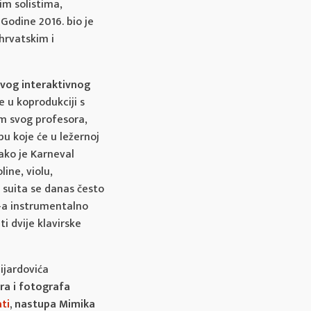
im solistima,
odine 2016. bio je
hrvatskim i
ovog interaktivnog
e u koprodukciji s
m svog profesora,
pu koje će u ležernoj
ako je Karneval
line, violu,
, suita se danas često
S-a instrumentalno
ti dvije klavirske
ijardovića
ara i fotografa
ati
, nastupa Mimika