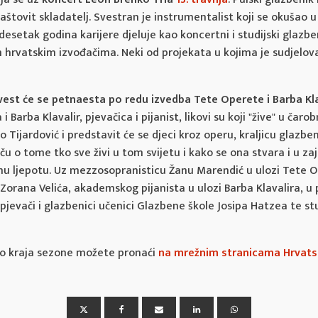
i maštovit skladatelj. Svestran je instrumentalist koji se okušao
setak godina karijere djeluje kao koncertni i studijski glazbeni
 hrvatskim izvođačima. Neki od projekata u kojima je sudjelova
vest će se petnaesta po redu izvedba Tete Operete i Barba Kla
i Barba Klavalir, pjevačica i pijanist, likovi su koji "žive" u čar
 Tijardović i predstavit će se djeci kroz operu, kraljicu glazbe
ču o tome tko sve živi u tom svijetu i kako se ona stvara i u za
ezinu ljepotu. Uz mezzosopranisticu Žanu Marendić u ulozi Tete 
 Zorana Velića, akademskog pijanista u ulozi Barba Klavalira, u
 pjevači i glazbenici učenici Glazbene škole Josipa Hatzea te s
o kraja sezone možete pronaći
na mrežnim stranicama Hrvats