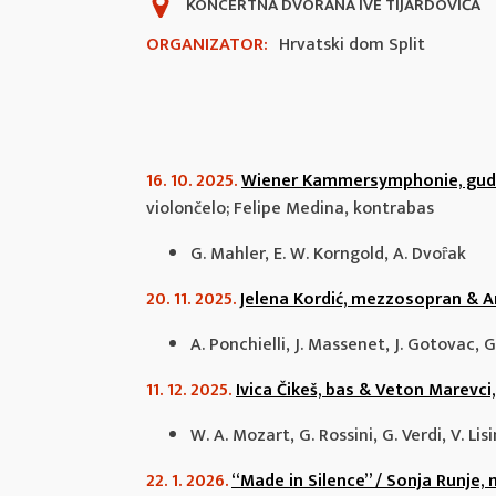
KONCERTNA DVORANA IVE TIJARDOVIĆA
ORGANIZATOR:
Hrvatski dom Split
16. 10. 2025.
Wiener Kammersymphonie, guda
violončelo; Felipe Medina, kontrabas
G. Mahler, E. W. Korngold, A. Dvoȓak
20. 11. 2025.
Jelena Kordić, mezzosopran & Ant
A. Ponchielli, J. Massenet, J. Gotovac, G
11. 12. 2025.
Ivica Čikeš, bas & Veton Marevci,
W. A. Mozart, G. Rossini, G. Verdi, V. Lisin
22. 1. 2026.
“Made in Silence” / Sonja Runje, 