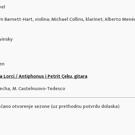
vel
 Barnett-Hart, violina; Michael Collins, klarinet; Alberto Mené
avinsky
ven
rci / Antiphonus i Petrit Çeku, gitara
. Flecha, M. Castelnuovo-Tedesco
ečano otvorenje sezone (uz prethodnu potvrdu dolaska)