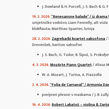
J. Dowland & H. Purcell, J. S. Bach & G. 
19. 2. 2026.
“Renesansne balade” / iz drama
umjetničko vodstvo; Liam Fennelly, alt viol
blokflauta; Matthias Spaeter, lutnja
28. 2. 2026.
Zagrebački kvartet saksofona
/
Drevenšek, bariton saksofon
J. S. Bach, G. Tudor, B. Šipuš, S. Prokofj
4. 3. 2026.
MozArte Piano Quartet
/
Alissa M
W. A. Mozart, J. Turina, A. Piazzolla
2. 4. 2026.
“Folía de Carnaval” / Armonía D
povijesni plesovi s maskama / J. B. Lully,
16. 4. 2026.
Robert Lakatoš – violina & Zarija