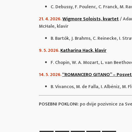
C. Debussy, F. Poulenc, C. Franck, M. Ra
21. 4. 2026.
Wigmore Soloists, kvartet
/
Adam
McHale, klavir
B. Bartók, J. Brahms, C. Reinecke, I. Str
9. 5. 2026.
Katharina Hack, klavir
F. Chopin, W. A. Mozart, L. van Beetho
14. 5. 2026.
“ROMANCERO GITANO” – Posveta Lo
B. Vivancos, M. de Falla, I. Albéniz, M
POSEBNI POKLONI:
po dvije pozivnice za Sv