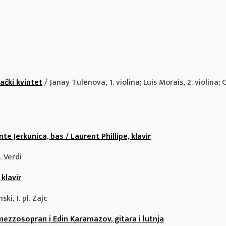
čki kvintet
/ Janay Tulenova, 1. violina; Luis Morais, 2. violina;
e Jerkunica, bas / Laurent Phillipe, klavir
. Verdi
 klavir
ski, I. pl. Zajc
mezzosopran i Edin Karamazov, gitara i lutnja