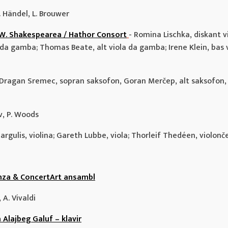
F. Händel, L. Brouwer
 W. Shakespearea / Hathor Consort
- Romina Lischka, diskant 
a da gamba; Thomas Beate, alt viola da gamba; Irene Klein, bas
Dragan Sremec, sopran saksofon, Goran Merčep, alt saksofon, 
ev, P. Woods
argulis, violina; Gareth Lubbe, viola; Thorleif Thedéen, violonče
anza & ConcertArt ansambl
 A. Vivaldi
 Alajbeg Galuf – klavir